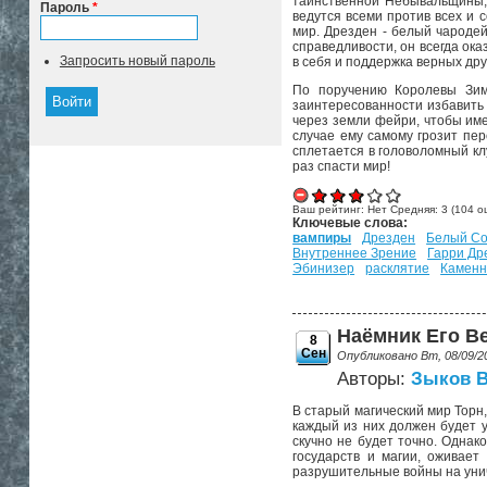
таинственной Небывальщины, 
Пароль
*
ведутся всеми против всех и 
мир. Дрезден - белый чароде
справедливости, он всегда ок
Запросить новый пароль
в себя и поддержка верных дру
По поручению Королевы Зим
заинтересованности избавить
через земли фейри, чтобы име
случае ему самому грозит пе
сплетается в головоломный кл
раз спасти мир!
Ваш рейтинг:
Нет
Средняя:
3
(
104
оц
Ключевые слова:
вампиры
Дрезден
Белый Со
Внутреннее Зрение
Гарри Др
Эбинизер
расклятие
Каменн
Наёмник Его Ве
8
Сен
Опубликовано Вт, 08/09/2
Авторы:
Зыков 
В старый магический мир Торн,
каждый из них должен будет у
скучно не будет точно. Однак
государств и магии, оживает
разрушительные войны на унич