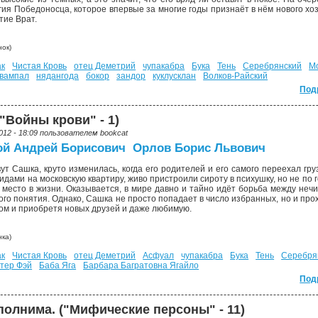
я Победоносца, которое впервые за многие годы признаёт в нём нового хозяи
тие Врат.
ок)
ак
Чистая Кровь
отец Деметрий
чупакабра
Бука
Тень
Серебрянский
Mo
вампал
нядангода
бокор
зандор
куклусклан
Волков-Райский
Под
"Войны крови" - 1)
012 - 18:09 пользователем
bookcat
й Андрей Борисович
Орлов Борис Львович
ут Сашка, круто изменилась, когда его родителей и его самого переехал гру
идами на московскую квартиру, живо пристроили сироту в психушку, но не по
е место в жизни. Оказывается, в мире давно и тайно идёт борьба между неч
го понятия. Однако, Сашка не просто попадает в число избранных, но и прох
ом и приобретя новых друзей и даже любимую.
ка)
ак
Чистая Кровь
отец Деметрий
Асфуал
чупакабра
Бука
Тень
Серебря
тер Фэй
Баба Яга
Барбара Багратовна Ягайло
Под
лнима. ("Мифические персоны" - 11)