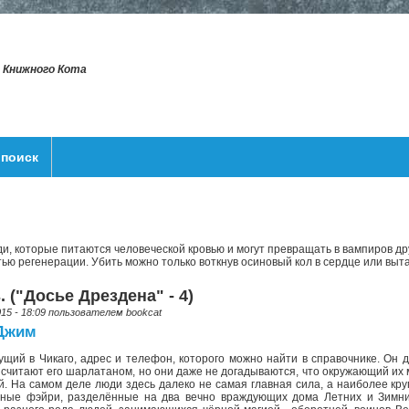
т Книжного Кота
поиск
, которые питаются человеческой кровью и могут превращать в вампиров др
ью регенерации. Убить можно только воткнув осиновый кол в сердце или выт
 ("Досье Дрездена" - 4)
015 - 18:09 пользователем
bookcat
 Джим
ущий в Чикаго, адрес и телефон, которого можно найти в справочнике. Он д
 считают его шарлатаном, но они даже не догадываются, что окружающий и
й. На самом деле люди здесь далеко не самая главная сила, а наиболее к
очные фэйри, разделённые на два вечно враждующих дома Летних и Зимн