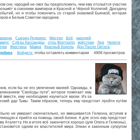
ом сне, чародей не смог бы предположить, чем ему отольётся участие
возьмёт в союзники вампиров и Красной и Чёрной Коллегий. Дрездену
бытий, но и чтобы покончить со старой знакомой Бьянкой, которая
пиров и Белым Советом чародеев.
арконе
Сьюзен Родригес
Мистер
Боб
чародей
ккиус
Слёзы Кассандры
отец Фортхилл
крёстная
Леа
Черити
егия
Жюстина
Мавра
Красный Король
Дон Паоло Ортега
робнее
о Могила в подарок. ("Досье Дрездена" - 3)
Войдите
, чтобы оставлять комментарии
4908 просмотров
ков, если бы не его увлечение магией. Однажды, в
аклинанием "Свободы пути", которое помогает ему
й вместе, ему необходимо научиться магии. Из-за
ческий дар Тьмы. Таким образом, теперь ему предстоит пройти путём
 было не умирает окончательно, но вмешивается Гелиона, вступив в
вляющую и прийти на помощь своей богине. А для этого ему предстоит
му Аталетту. Но в итоге всё закончится хорошо (для Олега и Гелионы),
 становится одним из властителей мира Элиан и законным супругом