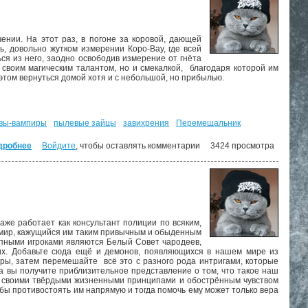
нии. На этот раз, в погоне за коровой, дающей
ь, довольно жутком измерении Коро-Вау, где всей
ся из него, заодно освободив измерение от гнёта
о своим магическим талантом, но и смекалкой, благодаря которой им
 этом вернуться домой хотя и с небольшой, но прибылью.
вы-вампиры
пылевые зайцы
завихрения
Перемещальник
дробнее
о МИФфия невыполнима. ("Мифические персоны" - 11)
Войдите
, чтобы оставлять комментарии
3424 просмотра
аже работает как консультант полиции по всяким,
х мир, кажущийся им таким привычным и обыденным
рупными игроками являются Белый Совет чародеев,
их. Добавьте сюда ещё и демонов, появляющихся в нашем мире из
ры, затем перемешайте всё это с разного рода интригами, которые
да вы получите приблизительное представление о том, что такое наш
 со своими твёрдыми жизненными принципами и обострённым чувством
обы противостоять им напрямую и тогда помочь ему может только вера