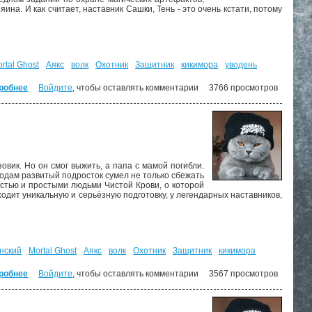
на. И как считает, наставник Сашки, Тень - это очень кстати, потому
rtal Ghost
Аякс
волк
Охотник
Защитник
кикимора
уводень
робнее
о Чёрный потоп. ("Войны крови" - 2)
Войдите
, чтобы оставлять комментарии
3766 просмотров
зовик. Но он смог выжить, а папа с мамой погибли.
 годам развитый подросток сумел не только сбежать
истью и простыми людьми Чистой Крови, о которой
одит уникальную и серьёзную подготовку, у легендарных наставников,
нский
Mortal Ghost
Аякс
волк
Охотник
Защитник
кикимора
робнее
о Восхождение. ("Войны крови" - 1)
Войдите
, чтобы оставлять комментарии
3567 просмотров