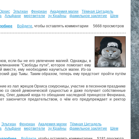
Орхис
Эльтиан
Фенриан
Академия магии
Тёмная Цитадель
а
Альфани
мертвители
зу Крайны
фамильное заклятие
Шем
робнее
о Путь демона. ("Путь демона" - 4)
Войдите
, чтобы оставлять комментарии
5668 просмотров
ков, если бы не его увлечение магией. Однажды, в
аклинанием "Свободы пути", которое помогает ему
й вместе, ему необходимо научиться магии. Из-за
ческий дар Тьмы. Таким образом, теперь ему предстоит пройти путём
ние из лап жрецов Орхиса сокурсницы, участие в песенном празднике
нию со своей демонической сущностью и даже получает собственные
нец, Олег, давший когда-то обещание наследной принцессе Фенриана,
т закончится предательством, о чём его предупреждает и ректор
Эльтиан
Фенриан
Академия магии
Тёмная Цитадель
а
Альфани
мертвители
зу Крайны
фамильное заклятие
Шем
одробнее
о Стезя чародея. ("Путь демона" - 3)
Войдите
, чтобы оставлять комментарии
5181 просмотр