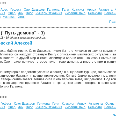
нок)
Арес
Гефест
Олег Давыдов
Гелиона
Геля
Крэгхист
Ариох
Аталетта
ния
Онер
лич
Висс
Рыцарь Отчаяния
империя Трир
Бельский
Вереен
с
умервия
Хель
Под
("Путь демона" - 3)
011 - 19:40 пользователем
bookcat
вский Алексей
здолбай по жизни, Олег Давыдов, ничем бы не отличался от других сокурсни
блиотеки он находит странную Книгу с описанием магических ритуалов и з
в, попасть в другой мир и стать любимцем богини огня. Но чтобы быть с не
и, Олег также получает второе тело - тело демона, а вместе с ним и маги
шему герою предстоит участие и победа в рыцарском турнире, затем спасе
магические баталии и другие приключения. Он всё ближе подходит к слия
 теперь скапливается тёмная сила и его легионы младших демонов. Под ко
о возвращению прицессе Аталетте трона, компанию, которая вполне може
богиня Гелиона.
енок)
Гефест
Олег Давыдов
Гелиона
Геля
Крэгхист
Ариох
Аталетта
Орхис
ния
Онер
лич
Висс
Рыцарь Отчаяния
империя Трир
Бельский
Вереен
П