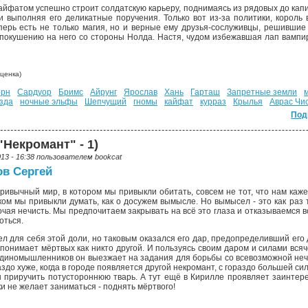
айфатом успешно строит солдатскую карьеру, поднимаясь из рядовых до капи
 и выполняя его деликатные поручения. Только вот из-за политики, корол
перь есть не только магия, но и верные ему друзья-сослуживцы, решившие
 покушению на него со стороны Нолда. Настя, чудом избежавшая лап вампир
ценка)
орн
Сардуор
Бримс
Айрунг
Ярослав
Хань
Гарташ
Запретные земли
зда
ночные эльфы
Шепчущий
гномы
кайфат
курраз
Крылья
Аврас Чи
Под
"Некромант" - 1)
013 - 16:38 пользователем
bookcat
в Сергей
ривычный мир, в котором мы привыкли обитать, совсем не тот, что нам каже
ком мы привыкли думать, как о досужем вымысле. Но вымысел - это как раз т
очая нечисть. Мы предпочитаем закрывать на всё это глаза и отказываемся 
оться.
тел для себя этой доли, но таковым оказался его дар, предопределивший его
понимает мёртвых как никто другой. И пользуясь своим даром и силами всяч
 единомышленников он выезжает на задания для борьбы со всевозможной нечис
аздо хуже, когда в городе появляется другой некромант, с гораздо большей с
ы приручить потустороннюю тварь. А тут ещё в Кирилле проявляет заинтер
ки не желает заниматься - поднять мёртвого!