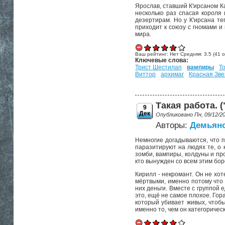
Ярослав, ставший К'ирсаном К
несколько раз спасая короля
дезертирам. Но у К'ирсана те
приходит к союзу с гномами и
мира.
Ваш рейтинг:
Нет
Средняя:
3.5
(
41
о
Ключевые слова:
Трист Шестилап
вампиры
Т
Виттор
архимаг
Красная Зве
Такая работа. (
9
Дек
Опубликовано Пн, 09/12/2
Авторы:
Демьяно
Немногие догадываются, что п
паразитируют на людях те, о 
зомби, вампиры, колдуны и пр
кто вынужден со всем этим бор
Кирилл - некромант. Он не хо
мёртвыми, именно потому что 
них деньги. Вместе с группой
это, ещё не самое плохое. Гор
который убивает живых, чтоб
именно то, чем он категоричес