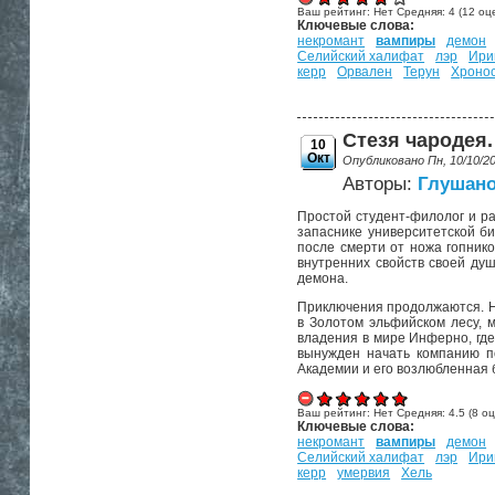
Ваш рейтинг:
Нет
Средняя:
4
(
12
оце
Ключевые слова:
некромант
вампиры
демон
Селийский халифат
лэр
Ири
керр
Орвален
Терун
Хроно
Стезя чародея. 
10
Окт
Опубликовано Пн, 10/10/2
Авторы:
Глушано
Простой студент-филолог и ра
запаснике университетской би
после смерти от ножа гопнико
внутренних свойств своей душ
демона.
Приключения продолжаются. На
в Золотом эльфийском лесу, 
владения в мире Инферно, где
вынужден начать компанию п
Академии и его возлюбленная 
Ваш рейтинг:
Нет
Средняя:
4.5
(
8
оц
Ключевые слова:
некромант
вампиры
демон
Селийский халифат
лэр
Ири
керр
умервия
Хель