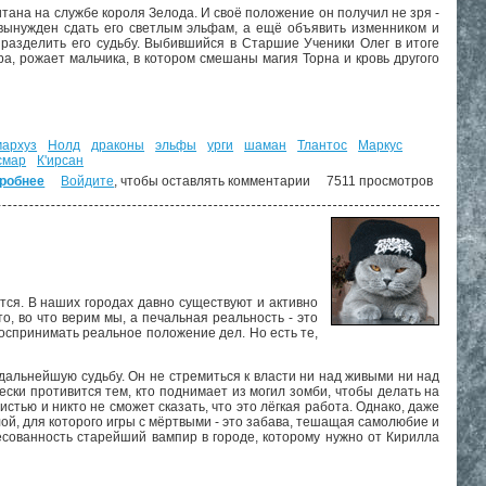
тана на службе короля Зелода. И своё положение он получил не зря -
ь вынужден сдать его светлым эльфам, а ещё объявить изменником и
 разделить его судьбу. Выбившийся в Старшие Ученики Олег в итоге
а, рожает мальчика, в котором смешаны магия Торна и кровь другого
мархуз
Нолд
драконы
эльфы
урги
шаман
Тлантос
Маркус
смар
К'ирсан
робнее
о Наёмник Его Величества ("Дорога домой" - 2)
Войдите
, чтобы оставлять комментарии
7511 просмотров
тся. В наших городах давно существуют и активно
о, во что верим мы, а печальная реальность - это
воспринимать реальное положение дел. Но есть те,
 дальнейшую судьбу. Он не стремиться к власти ни над живыми ни над
ески противится тем, кто поднимает из могил зомби, чтобы делать на
тью и никто не сможет сказать, что это лёгкая работа. Однако, даже
илой, для которого игры с мёртвыми - это забава, тешащая самолюбие и
есованность старейший вампир в городе, которому нужно от Кирилла