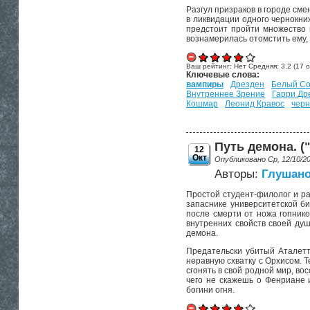
Разгул призраков в городе сме
в ликвидации одного чернокни
предстоит пройти множество 
вознамерилась отомстить ему,
Ваш рейтинг:
Нет
Средняя:
3.2
(
17
о
Ключевые слова:
вампиры
Дрезден
Белый Со
Внутреннее Зрение
Гарри Др
Кошмар
Леонид Кравос
черн
Путь демона. ("
12
Окт
Опубликовано Ср, 12/10/2
Авторы:
Глушано
Простой студент-филолог и ра
запаснике университетской би
после смерти от ножа гопнико
внутренних свойств своей душ
демона.
Предательски убитый Аталетт
неравную схватку с Орхисом. 
сгонять в свой родной мир, во
чего не скажешь о Фенриане 
богини огня.