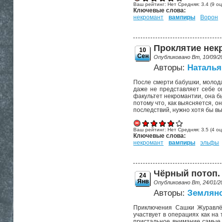
Ваш рейтинг:
Нет
Средняя:
3.4
(
9
оц
Ключевые слова:
некромант
вампиры
Ворон
Проклятие некр
10
Сен
Опубликовано Вт, 10/09/2
Авторы:
Наталья
После смерти бабушки, молода
даже не представляет себе о
факультет некромантии, она б
потому что, как выясняется, о
последствий, нужно хотя бы вы
Ваш рейтинг:
Нет
Средняя:
3.5
(
4
оц
Ключевые слова:
некромант
вампиры
эльфы
Чёрный потоп. 
24
Янв
Опубликовано Вт, 24/01/2
Авторы:
Земляно
Приключения Сашки Журавлёв
участвует в операциях как на 
пристальное внимание самые в