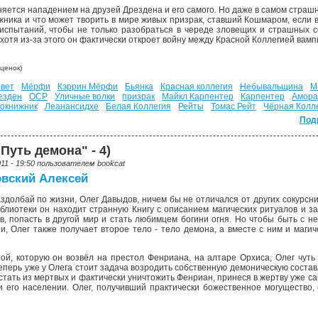
няется нападением на друзей Дрездена и его самого. Но даже в самом страшн
жника и что может творить в мире живых призрак, ставший Кошмаром, если 
испытаний, чтобы не только разобраться в череде зловещих и страшных со
 хотя из-за этого он фактически откроет войну между Красной Коллегией вам
ценок)
вет
Мёрфи
Кэррин Мёрфи
Бьянка
Красная коллегия
Небывальщина
М
езден
ОСР
Уличные волки
призрак
Майкл Карпентер
Карпентер
Амора
окнижник
Леанансидхе
Белая Коллегия
Рейты
Томас Рейт
Чёрная Колл
Под
Путь демона" - 4)
011 - 19:50 пользователем
bookcat
вский Алексей
здолбай по жизни, Олег Давыдов, ничем бы не отличался от других сокурсни
блиотеки он находит странную Книгу с описанием магических ритуалов и з
в, попасть в другой мир и стать любимцем богини огня. Но чтобы быть с не
и, Олег также получает второе тело - тело демона, а вместе с ним и маги
ой, которую он возвёл на престол Фенриана, на алтаре Орхиса, Олег чуть
Теперь уже у Олега стоит задача возродить собственную демоническую соста
сстать из мертвых и фактически уничтожить Фенриан, принеся в жертву уже са
и его населении. Олег, получивший практически божественное могущество,