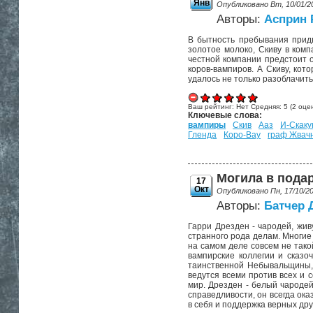
Янв
Опубликовано Вт, 10/01/2
Авторы:
Асприн 
В бытность пребывания придв
золотое молоко, Скиву в комп
честной компании предстоит о
коров-вампиров. А Скиву, кот
удалось не только разоблачить
Ваш рейтинг:
Нет
Средняя:
5
(
2
оцен
Ключевые слова:
вампиры
Скив
Ааз
И-Скаку
Гленда
Коро-Вау
граф Жвач
Могила в подар
17
Окт
Опубликовано Пн, 17/10/2
Авторы:
Батчер
Гарри Дрезден - чародей, жив
странного рода делам. Многие
на самом деле совсем не тако
вампирские коллегии и сказ
таинственной Небывальщины, 
ведутся всеми против всех и 
мир. Дрезден - белый чароде
справедливости, он всегда ок
в себя и поддержка верных дру