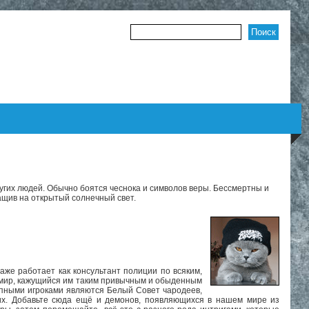
Форма поиска
угих людей. Обычно боятся чеснока и символов веры. Бессмертны и
ащив на открытый солнечный свет.
аже работает как консультант полиции по всяким,
х мир, кажущийся им таким привычным и обыденным
рупными игроками являются Белый Совет чародеев,
их. Добавьте сюда ещё и демонов, появляющихся в нашем мире из