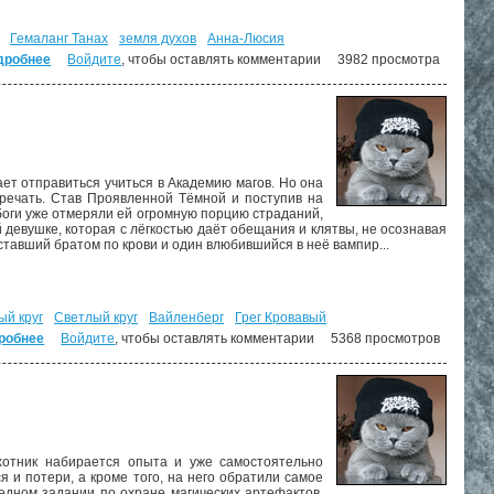
Гемаланг Танах
земля духов
Анна-Люсия
дробнее
о Такая работа. ("Некромант" - 1)
Войдите
, чтобы оставлять комментарии
3982 просмотра
ет отправиться учиться в Академию магов. Но она
речать. Став Проявленной Тёмной и поступив на
 боги уже отмеряли ей огромную порцию страданий,
 девушке, которая с лёгкостью даёт обещания и клятвы, не осознавая
ставший братом по крови и один влюбившийся в неё вампир...
ый круг
Светлый круг
Вайленберг
Грег Кровавый
робнее
о Проклятие некроманта. ("Проклятие некроманта" - 1)
Войдите
, чтобы оставлять комментарии
5368 просмотров
отник набирается опыта и уже самостоятельно
я и потери, а кроме того, на него обратили самое
редном задании по охране магических артефактов,