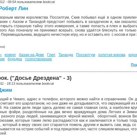
012 - 09:54 пользователем
bookcat
Роберт Лин
орным магом королевства Поссилтум, Скив побывал ещё в одном приключе
ании с Аазом и Танандой предстоит побывать в загадочном и, как оказалос
ткрыть страшную тайну этого измерения, а также попасть в плен и выбрать
орого Ааз поначалу не принимал всерьёз, снова удаётся блеснуть не тольк
 Перемещальника, ведущего нечестную игру, но и оставить его с носом и при
ок)
н
изверг
базар на Деве
Глип
Тананда
Поссилтум
золотая корова
коро
ник
будздра
толпотворение
По
ок. ("Досье Дрездена" - 3)
011 - 18:13 пользователем
bookcat
 Джим
ущий в Чикаго, адрес и телефон, которого можно найти в справочнике. Он д
 считают его шарлатаном, но они даже не догадываются, что окружающий и
й. На самом деле люди здесь далеко не самая главная сила, а наиболее к
очные фэйри, разделённые на два вечно враждующих дома Летних и Зимн
разного рода людей, занимающихся чёрной магией, оборотней, воинов Ве
союзами, которые также легко распадаюстся как и заключаются и только тог
й, который в меру своих сил старается помочь другим и выжить сам, ведь
азывается на острие событий и под прицелом сил, часто слишком мощных, чт
зей.