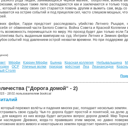
разного рода людей, занимающихся чёрной магией, оборотней, воинов Ве
союзами, которые также легко распадаюстся как и заключаются и только тог
й, который в меру своих сил старается помочь другим и выжить сам, ведь
азывается на острие событий и под прицелом сил, часто слишком мощных, чт
зей.
них фейри, Гарри предстоит расследовать убийство Летнего Рыцаря, н
 себя от обвинений части Белого Совета. Война Совета и Красной Коллеги
ть возможность перемещаться по миру. Но проход будет дан только если Г
рспектива быть выданным вампирам на суд. Интриги Летних и Зимних фейри
убок событий под давлением острой нехватки времени. Но при поддержке др
енок)
вет
Мёрфи
Кэррин Мёрфи
Бьянка
Красная коллегия
Небывальщина
М
езден
ОСР
Уличные волки
призрак
крёстная
Леа
Леанансидхе
Красн
ый Столп
Под
личества ("Дорога домой" - 2)
015 - 18:01 пользователем
bookcat
Виталий
 который пережил взлёты и падения многих рас, попадает несколько землян. У
страивать свою судьбу. Чья-то дорога будет простой и понятной, на долю д
о, для каждого из них всегда будет актуален вопрос дороги домой. Мир Тор
 и наследние Древних, когда-то правивших этим миром, но давно поверж
тожение всего живого и некоторым из землян предстоит принять непосредств