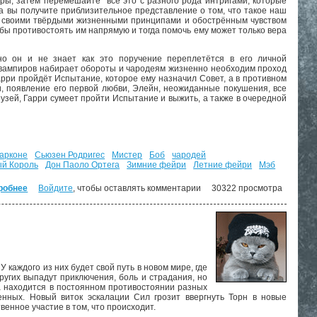
ры, затем перемешайте всё это с разного рода интригами, которые
да вы получите приблизительное представление о том, что такое наш
 со своими твёрдыми жизненными принципами и обострённым чувством
обы противостоять им напрямую и тогда помочь ему может только вера
о он и не знает как это поручение переплетётся в его личной
и вампиров набирает обороты и чародеям жизненно необходим проход
арри пройдёт Испытание, которое ему назначил Совет, а в противном
, появление его первой любви, Элейн, неожиданные покушения, все
узей, Гарри сумеет пройти Испытание и выжить, а также в очередной
арконе
Сьюзен Родригес
Мистер
Боб
чародей
ый Король
Дон Паоло Ортега
Зимние фейри
Летние фейри
Мэб
робнее
о Летний рыцарь. ("Досье Дрездена" - 4)
Войдите
, чтобы оставлять комментарии
30322 просмотра
 каждого из них будет свой путь в новом мире, где
ругих выпадут приключения, боль и страдания, но
на находится в постоянном противостоянии разных
енных. Новый виток эскалации Сил грозит ввергнуть Торн в новые
енное участие в том, что происходит.