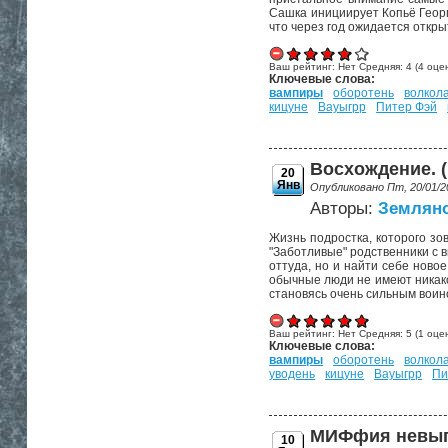
Сашка инициирует Копьё Георги
что через год ожидается откры
Ваш рейтинг:
Нет
Средняя:
4
(
4
оцен
Ключевые слова:
вампиры
оборотень
волкол
кицуне
Вауыгрр
Питер Фэй
Восхождение. (
20
Янв
Опубликовано Пт, 20/01/2
Авторы:
Земляно
Жизнь подростка, которого зов
"Заботливые" родственники с в
оттуда, но и найти себе ново
обычные люди не имеют никако
становясь очень сильным воин
Ваш рейтинг:
Нет
Средняя:
5
(
1
оцен
Ключевые слова:
вампиры
оборотень
волкол
уводень
кицуне
Вауыгрр
Пи
МИФфия невыпо
10