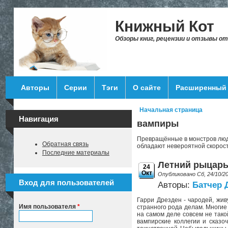
Перейти к основному содержанию
Книжный Кот
Обзоры книг, рецензии и отзывы о
Авторы
Серии
Тэги
О сайте
Расширенный 
Начальная страница
Вы здесь
Навигация
вампиры
Превращённые в монстров люди
Обратная связь
обладают невероятной скорост
Последние материалы
Летний рыцарь.
24
Окт
Опубликовано Сб, 24/10/2
Вход для пользователей
Авторы:
Батчер
Гарри Дрезден - чародей, жив
Имя пользователя
*
странного рода делам. Многие
на самом деле совсем не тако
вампирские коллегии и сказ