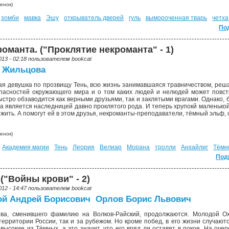
енок)
зомби
мавка
Эшу
открыватель дверей
гуль
вымороченная тварь
четха
По
оманта. ("Проклятие некроманта" - 1)
013 - 02:18 пользователем
bookcat
 Жильцова
я девушка по прозвищу Тень, всю жизнь занимавшаяся травничеством, реша
пасностей окружающего мира и о том каких людей и нелюдей может повст
ыстро обзаводится как верными друзьями, так и заклятыми врагами. Однако,
на является наследницей давно проклятого рода. И теперь хрупокй маленькой
жить. А помогут ей в этом друзья, некроманты-преподаватели, тёмный эльф, 
енок)
Академия магии
Тень
Леория
Велиар
Морана
тролли
Анхайлиг
Тёмн
Под
("Войны крови" - 2)
012 - 14:47 пользователем
bookcat
й Андрей Борисович
Орлов Борис Львович
а, сменившего фамилию на Волков-Райский, продолжаются. Молодой Ох
территории России, так и за рубежом. Но кроме побед, в его жизни случаютс
ысокие из Тёмных, а это значит, что его вряд ли оставят в покое. На оче