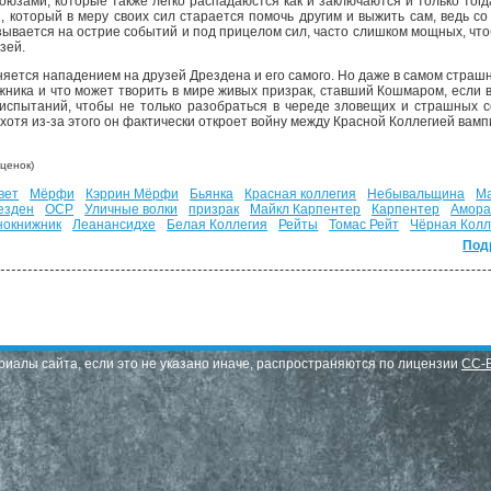
союзами, которые также легко распадаюстся как и заключаются и только тог
й, который в меру своих сил старается помочь другим и выжить сам, ведь
азывается на острие событий и под прицелом сил, часто слишком мощных, чт
зей.
няется нападением на друзей Дрездена и его самого. Но даже в самом страшн
жника и что может творить в мире живых призрак, ставший Кошмаром, если 
испытаний, чтобы не только разобраться в череде зловещих и страшных со
 хотя из-за этого он фактически откроет войну между Красной Коллегией вам
ценок)
вет
Мёрфи
Кэррин Мёрфи
Бьянка
Красная коллегия
Небывальщина
М
езден
ОСР
Уличные волки
призрак
Майкл Карпентер
Карпентер
Амора
нокнижник
Леанансидхе
Белая Коллегия
Рейты
Томас Рейт
Чёрная Колл
Под
риалы сайта, если это не указано иначе, распространяются по лицензии
CC-