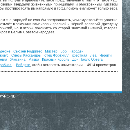
да вы получите приблизительное представление о том, что такое наш
 со своими твёрдыми жизненными принципами и обострённым чувством
обы противостоять им напрямую и тогда помочь ему может только вера
ом сне, чародей не смог бы предположить, чем ему отольётся участие
возьмёт в союзники вампиров и Красной и Чёрной Коллегий. Дрездену
бытий, но и чтобы покончить со старой знакомой Бьянкой, которая
пиров и Белым Советом чародеев.
арконе
Сьюзен Родригес
Мистер
Боб
чародей
ккиус
Слёзы Кассандры
отец Фортхилл
крёстная
Леа
Черити
егия
Жюстина
Мавра
Красный Король
Дон Паоло Ортега
робнее
о Могила в подарок. ("Досье Дрездена" - 3)
Войдите
, чтобы оставлять комментарии
4914 просмотров
BY-NC-ND