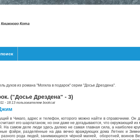
т Книжного Кота
поиск
ль духов из романа "Могила в подарок" серии "Досье Дрездена".
ок. ("Досье Дрездена" - 3)
011 - 18:13 пользователем
bookcat
 Джим
ущий в Чикаго, адрес и телефон, которого можно найти в справочнике. Он д
 считают его шарлатаном, но они даже не догадываются, что окружающий и
й. На самом деле люди здесь далеко не самая главная сила, а наиболее к
очные фэйри, разделённые на два вечно враждующих дома Летних и Зимн
разного рода людей, занимающихся чёрной магией, оборотней, воинов Ве