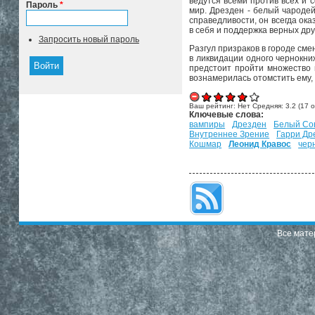
ведутся всеми против всех и 
Пароль
*
мир. Дрезден - белый чароде
справедливости, он всегда ок
в себя и поддержка верных дру
Запросить новый пароль
Разгул призраков в городе сме
в ликвидации одного чернокни
предстоит пройти множество 
вознамерилась отомстить ему,
Ваш рейтинг:
Нет
Средняя:
3.2
(
17
о
Ключевые слова:
вампиры
Дрезден
Белый Со
Внутреннее Зрение
Гарри Др
Кошмар
Леонид Кравос
чер
Все мате