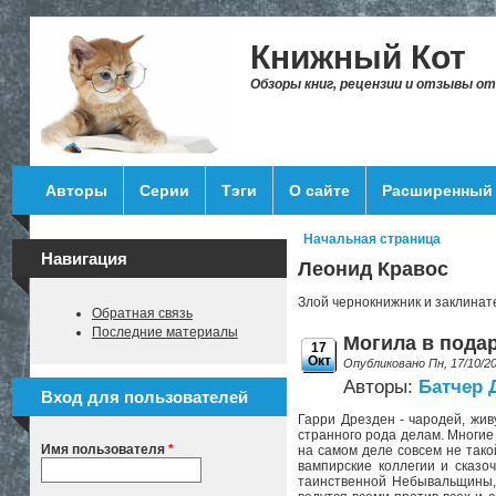
Перейти к основному содержанию
Книжный Кот
Обзоры книг, рецензии и отзывы о
Авторы
Серии
Тэги
О сайте
Расширенный 
Начальная страница
Вы здесь
Навигация
Леонид Кравос
Злой чернокнижник и заклинате
Обратная связь
Последние материалы
Могила в подар
17
Окт
Опубликовано Пн, 17/10/2
Авторы:
Батчер
Вход для пользователей
Гарри Дрезден - чародей, жив
странного рода делам. Многие
Имя пользователя
*
на самом деле совсем не тако
вампирские коллегии и сказ
таинственной Небывальщины, 