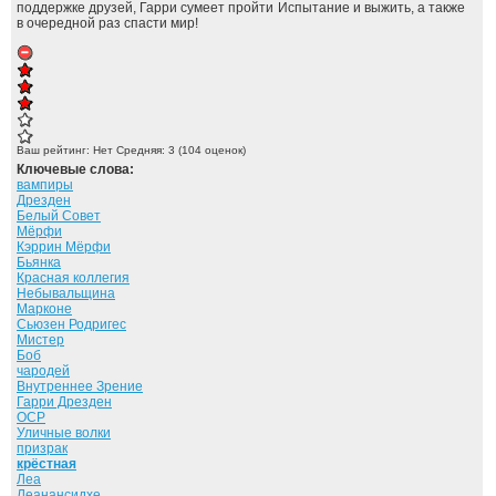
поддержке друзей, Гарри сумеет пройти Испытание и выжить, а также
в очередной раз спасти мир!
Ваш рейтинг:
Нет
Средняя:
3
(
104
оценок)
Ключевые слова:
вампиры
Дрезден
Белый Совет
Мёрфи
Кэррин Мёрфи
Бьянка
Красная коллегия
Небывальщина
Марконе
Сьюзен Родригес
Мистер
Боб
чародей
Внутреннее Зрение
Гарри Дрезден
ОСР
Уличные волки
призрак
крёстная
Леа
Леанансидхе