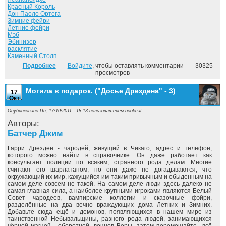
Красный Король
Дон Паоло Ортега
Зимние фейри
Летние фейри
Мэб
Эбинизер
расклятие
Каменный Столп
Подробнее
о Летний рыцарь. ("Досье Дрездена" - 4)
Войдите
, чтобы оставлять комментарии
30325
просмотров
Могила в подарок. ("Досье Дрездена" - 3)
17
Окт
Опубликовано Пн, 17/10/2011 - 18:13 пользователем
bookcat
Авторы:
Батчер Джим
Гарри Дрезден - чародей, живущий в Чикаго, адрес и телефон,
которого можно найти в справочнике. Он даже работает как
консультант полиции по всяким, странного рода делам. Многие
считают его шарлатаном, но они даже не догадываются, что
окружающий их мир, кажущийся им таким привычным и обыденным на
самом деле совсем не такой. На самом деле люди здесь далеко не
самая главная сила, а наиболее крупными игроками являются Белый
Совет чародеев, вампирские коллегии и сказочные фэйри,
разделённые на два вечно враждующих дома Летних и Зимних.
Добавьте сюда ещё и демонов, появляющихся в нашем мире из
таинственной Небывальщины, разного рода людей, занимающихся