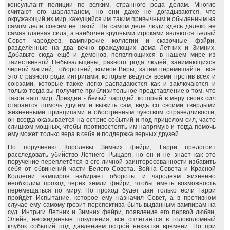
консультант полиции по всяким, странного рода делам. Многие
считают его шарлатаном, но они даже не догадываются, что
окружающий их мир, кажущийся им таким привычным и обыденным на
самом деле совсем не такой. На самом деле люди здесь далеко не
самая главная сила, а наиболее крупными игроками являются Белый
Совет чародеев, вампирские коллегии и сказочные фэйри,
разделённые на два вечно враждующих дома Летних и Зимних.
Добавьте сюда ещё и демонов, появляющихся в нашем мире из
таинственной Небывальщины, разного рода людей, занимающихся
чёрной магией, оборотней, воинов Веры, затем перемешайте всё
это с разного рода интригами, которые ведутся всеми против всех и
союзами, которые также легко распадаюстся как и заключаются и
только тогда вы получите приблизительное представление о том, что
такое наш мир. Дрезден - белый чародей, который в меру своих сил
старается помочь другим и выжить сам, ведь со своими твёрдыми
жизненными принципами и обострённым чувством справедливости,
он всегда оказывается на острие событий и под прицелом сил, часто
слишком мощных, чтобы противостоять им напрямую и тогда помочь
ему может только вера в себя и поддержка верных друзей.
По поручению Королевы Зимних фейри, Гарри предстоит
расследовать убийство Летнего Рыцаря, но он и не знает как это
поручение переплетётся в его личной заинтересованности избавить
себя от обвинений части Белого Совета. Война Совета и Красной
Коллегии вампиров набирает обороты и чародеям жизненно
необходим проход через земли фейри, чтобы иметь возможность
перемещаться по миру. Но проход будет дан только если Гарри
пройдёт Испытание, которое ему назначил Совет, а в противном
случае ему самому грозит перспектива быть выданным вампирам на
суд. Интриги Летних и Зимних фейри, появление его первой любви,
Элейн, неожиданные покушения, все сплетается в головоломный
клубок событий под давлением острой нехватки времени. Но при