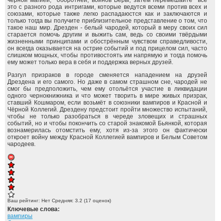
чёрной магией, оборотней, воинов Веры, затем перемешайте всё
это с разного рода интригами, которые ведутся всеми против всех и
союзами, которые также легко распадаюстся как и заключаются и
только тогда вы получите приблизительное представление о том, что
такое наш мир. Дрезден - белый чародей, который в меру своих сил
старается помочь другим и выжить сам, ведь со своими твёрдыми
жизненными принципами и обострённым чувством справедливости,
он всегда оказывается на острие событий и под прицелом сил, часто
слишком мощных, чтобы противостоять им напрямую и тогда помочь
ему может только вера в себя и поддержка верных друзей.
Разгул призраков в городе сменяется нападением на друзей
Дрездена и его самого. Но даже в самом страшном сне, чародей не
смог бы предположить, чем ему отольётся участие в ликвидации
одного чернокнижника и что может творить в мире живых призрак,
ставший Кошмаром, если возьмёт в союзники вампиров и Красной и
Чёрной Коллегий. Дрездену предстоит пройти множество испытаний,
чтобы не только разобраться в череде зловещих и страшных
событий, но и чтобы покончить со старой знакомой Бьянкой, которая
вознамерилась отомстить ему, хотя из-за этого он фактически
откроет войну между Красной Коллегией вампиров и Белым Советом
чародеев.
Ваш рейтинг:
Нет
Средняя:
3.2
(
17
оценок)
Ключевые слова:
вампиры