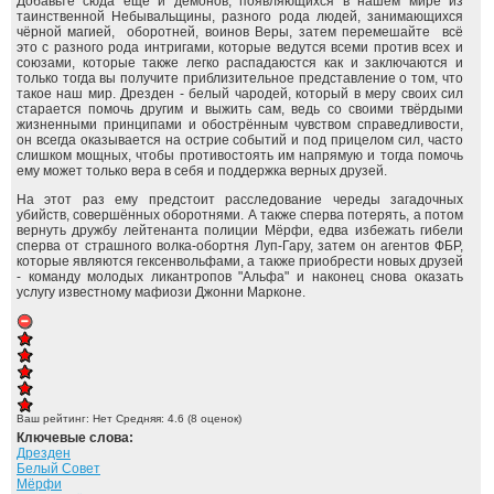
Добавьте сюда ещё и демонов, появляющихся в нашем мире из
таинственной Небывальщины, разного рода людей, занимающихся
чёрной магией, оборотней, воинов Веры, затем перемешайте всё
это с разного рода интригами, которые ведутся всеми против всех и
союзами, которые также легко распадаюстся как и заключаются и
только тогда вы получите приблизительное представление о том, что
такое наш мир. Дрезден - белый чародей, который в меру своих сил
старается помочь другим и выжить сам, ведь со своими твёрдыми
жизненными принципами и обострённым чувством справедливости,
он всегда оказывается на острие событий и под прицелом сил, часто
слишком мощных, чтобы противостоять им напрямую и тогда помочь
ему может только вера в себя и поддержка верных друзей.
На этот раз ему предстоит расследование череды загадочных
убийств, совершённых оборотнями. А также сперва потерять, а потом
вернуть дружбу лейтенанта полиции Мёрфи, едва избежать гибели
сперва от страшного волка-обортня Луп-Гару, затем он агентов ФБР,
которые являются гексенвольфами, а также приобрести новых друзей
- команду молодых ликантропов "Альфа" и наконец снова оказать
услугу известному мафиози Джонни Марконе.
Ваш рейтинг:
Нет
Средняя:
4.6
(
8
оценок)
Ключевые слова:
Дрезден
Белый Совет
Мёрфи