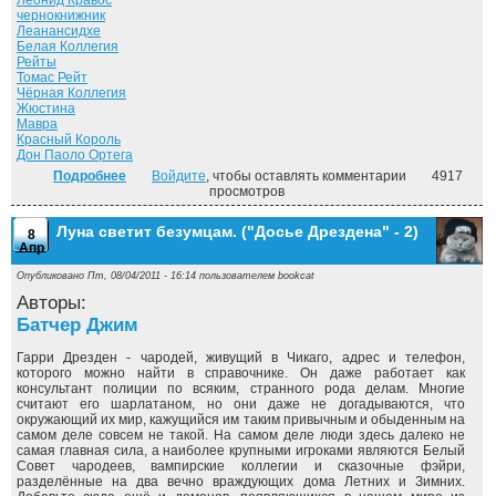
Леонид Кравос
чернокнижник
Леанансидхе
Белая Коллегия
Рейты
Томас Рейт
Чёрная Коллегия
Жюстина
Мавра
Красный Король
Дон Паоло Ортега
Подробнее
о Могила в подарок. ("Досье Дрездена" - 3)
Войдите
, чтобы оставлять комментарии
4917
просмотров
Луна светит безумцам. ("Досье Дрездена" - 2)
8
Апр
Опубликовано Пт, 08/04/2011 - 16:14 пользователем
bookcat
Авторы:
Батчер Джим
Гарри Дрезден - чародей, живущий в Чикаго, адрес и телефон,
которого можно найти в справочнике. Он даже работает как
консультант полиции по всяким, странного рода делам. Многие
считают его шарлатаном, но они даже не догадываются, что
окружающий их мир, кажущийся им таким привычным и обыденным на
самом деле совсем не такой. На самом деле люди здесь далеко не
самая главная сила, а наиболее крупными игроками являются Белый
Совет чародеев, вампирские коллегии и сказочные фэйри,
разделённые на два вечно враждующих дома Летних и Зимних.