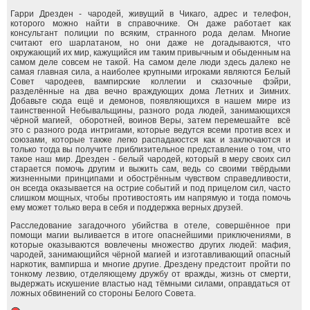
Гарри Дрезден - чародей, живущий в Чикаго, адрес и телефон,
которого можно найти в справочнике. Он даже работает как
консультант полиции по всяким, странного рода делам. Многие
считают его шарлатаном, но они даже не догадываются, что
окружающий их мир, кажущийся им таким привычным и обыденным на
самом деле совсем не такой. На самом деле люди здесь далеко не
самая главная сила, а наиболее крупными игроками являются Белый
Совет чародеев, вампирские коллегии и сказочные фэйри,
разделённые на два вечно враждующих дома Летних и Зимних.
Добавьте сюда ещё и демонов, появляющихся в нашем мире из
таинственной Небывальщины, разного рода людей, занимающихся
чёрной магией, оборотней, воинов Веры, затем перемешайте всё
это с разного рода интригами, которые ведутся всеми против всех и
союзами, которые также легко распадаюстся как и заключаются и
только тогда вы получите приблизительное представление о том, что
такое наш мир. Дрезден - белый чародей, который в меру своих сил
старается помочь другим и выжить сам, ведь со своими твёрдыми
жизненными принципами и обострённым чувством справедливости,
он всегда оказывается на острие событий и под прицелом сил, часто
слишком мощных, чтобы противостоять им напрямую и тогда помочь
ему может только вера в себя и поддержка верных друзей.
Расследование загадочного убийства в отеле, совершённое при
помощи магии выливается в итоге опаснейшими приключениями, в
которые оказываются вовлечены множество других людей: мафия,
чародей, занимающийся чёрной магией и изготавливающий опасный
наркотик, вампирша и многие другие. Дрездену предстоит пройти по
тонкому лезвию, отделяющему дружбу от вражды, жизнь от смерти,
выдержать искушение властью над тёмными силами, оправдаться от
ложных обвинений со стороны Белого Совета.