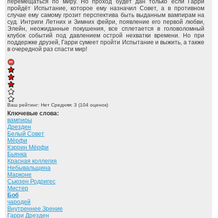
перемещаться по миру. Но проход будет дан только если Гарри
пройдёт Испытание, которое ему назначил Совет, а в противном
случае ему самому грозит перспектива быть выданным вампирам на
суд. Интриги Летних и Зимних фейри, появление его первой любви,
Элейн, неожиданные покушения, все сплетается в головоломный
клубок событий под давлением острой нехватки времени. Но при
поддержке друзей, Гарри сумеет пройти Испытание и выжить, а также
в очередной раз спасти мир!
Ваш рейтинг:
Нет
Средняя:
3
(
104
оценок)
Ключевые слова:
вампиры
Дрезден
Белый Совет
Мёрфи
Кэррин Мёрфи
Бьянка
Красная коллегия
Небывальщина
Марконе
Сьюзен Родригес
Мистер
Боб
чародей
Внутреннее Зрение
Гарри Дрезден