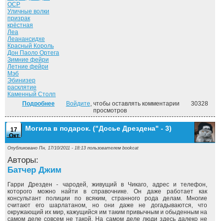
ОСР
Уличные волки
призрак
крёстная
Леа
Леанансидхе
Красный Король
Дон Паоло Ортега
Зимние фейри
Летние фейри
Мэб
Эбинизер
расклятие
Каменный Столп
Подробнее
о Летний рыцарь. ("Досье Дрездена" - 4)
Войдите
, чтобы оставлять комментарии
30328
просмотров
Могила в подарок. ("Досье Дрездена" - 3)
17
Окт
Опубликовано Пн, 17/10/2011 - 18:13 пользователем
bookcat
Авторы:
Батчер Джим
Гарри Дрезден - чародей, живущий в Чикаго, адрес и телефон,
которого можно найти в справочнике. Он даже работает как
консультант полиции по всяким, странного рода делам. Многие
считают его шарлатаном, но они даже не догадываются, что
окружающий их мир, кажущийся им таким привычным и обыденным на
самом деле совсем не такой. На самом деле люди здесь далеко не