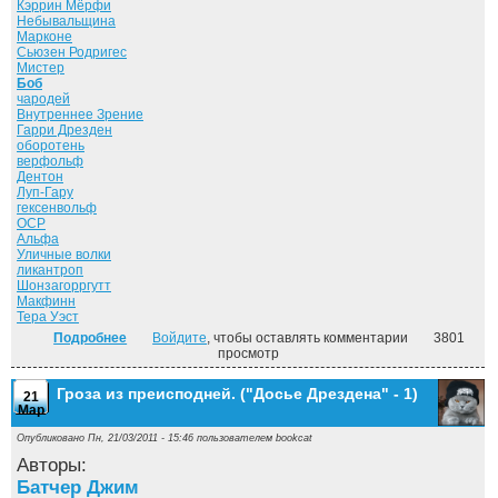
Кэррин Мёрфи
Небывальщина
Марконе
Сьюзен Родригес
Мистер
Боб
чародей
Внутреннее Зрение
Гарри Дрезден
оборотень
верфольф
Дентон
Луп-Гару
гексенвольф
ОСР
Альфа
Уличные волки
ликантроп
Шонзагорргутт
Макфинн
Тера Уэст
Подробнее
о Луна светит безумцам. ("Досье Дрездена" - 2)
Войдите
, чтобы оставлять комментарии
3801
просмотр
Гроза из преисподней. ("Досье Дрездена" - 1)
21
Мар
Опубликовано Пн, 21/03/2011 - 15:46 пользователем
bookcat
Авторы:
Батчер Джим