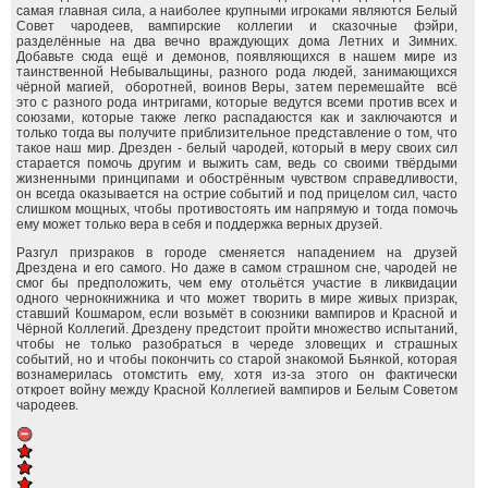
самая главная сила, а наиболее крупными игроками являются Белый
Совет чародеев, вампирские коллегии и сказочные фэйри,
разделённые на два вечно враждующих дома Летних и Зимних.
Добавьте сюда ещё и демонов, появляющихся в нашем мире из
таинственной Небывальщины, разного рода людей, занимающихся
чёрной магией, оборотней, воинов Веры, затем перемешайте всё
это с разного рода интригами, которые ведутся всеми против всех и
союзами, которые также легко распадаюстся как и заключаются и
только тогда вы получите приблизительное представление о том, что
такое наш мир. Дрезден - белый чародей, который в меру своих сил
старается помочь другим и выжить сам, ведь со своими твёрдыми
жизненными принципами и обострённым чувством справедливости,
он всегда оказывается на острие событий и под прицелом сил, часто
слишком мощных, чтобы противостоять им напрямую и тогда помочь
ему может только вера в себя и поддержка верных друзей.
Разгул призраков в городе сменяется нападением на друзей
Дрездена и его самого. Но даже в самом страшном сне, чародей не
смог бы предположить, чем ему отольётся участие в ликвидации
одного чернокнижника и что может творить в мире живых призрак,
ставший Кошмаром, если возьмёт в союзники вампиров и Красной и
Чёрной Коллегий. Дрездену предстоит пройти множество испытаний,
чтобы не только разобраться в череде зловещих и страшных
событий, но и чтобы покончить со старой знакомой Бьянкой, которая
вознамерилась отомстить ему, хотя из-за этого он фактически
откроет войну между Красной Коллегией вампиров и Белым Советом
чародеев.