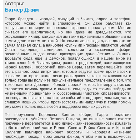
Авторы:
Батчер Джим
Гарри Дрезден - чародей, живущий в Чикаго, адрес и телефон,
которого можно найти в справочнике. Он даже работает как
консультант полиции по всяким, странного рода делам. Многие
считают его шарлатаном, но они даже не догадываются, что
окружающий их мир, кажущийся им таким привычным и обыденным на
самом деле совсем не такой. На самом деле люди здесь далеко не
самая главная сила, а наиболее крупными игроками являются Белый
Совет чародеев, вампирские коллегии и сказочные фэйри,
разделённые на два вечно враждующих дома Летних и Зимних.
Добавьте сюда ещё и демонов, появляющихся в нашем мире из
таинственной Небывальщины, разного рода людей, занимающихся
чёрной магией, оборотней, воинов Веры, затем перемешайте всё
это с разного рода интригами, которые ведутся всеми против всех и
союзами, которые также легко распадаюстся как и заключаются и
только тогда вы получите приблизительное представление о том, что
такое наш мир. Дрезден - белый чародей, который в меру своих сил
старается помочь другим и выжить сам, ведь со своими твёрдыми
жизненными принципами и обострённым чувством справедливости,
он всегда оказывается на острие событий и под прицелом сил, часто
слишком мощных, чтобы противостоять им напрямую и тогда помочь
ему может только вера в себя и поддержка верных друзей.
По поручению Королевы Зимних фейри, Гарри предстоит
расследовать убийство Летнего Рыцаря, но он и не знает как это
поручение переплетётся в его личной заинтересованности избавить
себя от обвинений части Белого Совета. Война Совета и Красной
Коллегии вампиров набирает обороты и чародеям жизненно
необходим проход через земли фейри, чтобы иметь возможность