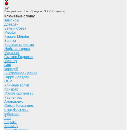
Ваш рейтинг:
Нет
Средняя:
3.2
(
17
оценок)
Ключевые слова:
вампиры
Дрезден
Белый Совет
Мёрфи
Кэррин Мёрфи
Бьянка
Красная коллегия
Небывальщина
Марконе
Сьюзен Родригес
Мистер
Боб
чародей
Внутреннее Зрение
Гарри Дрезден
ОСР
Уличные волки
призрак
Майкл Карпентер
Карпентер
Амораккиус
Слёзы Кассандры
отец Фортхилл
крёстная
Леа
Черити
Кошмар