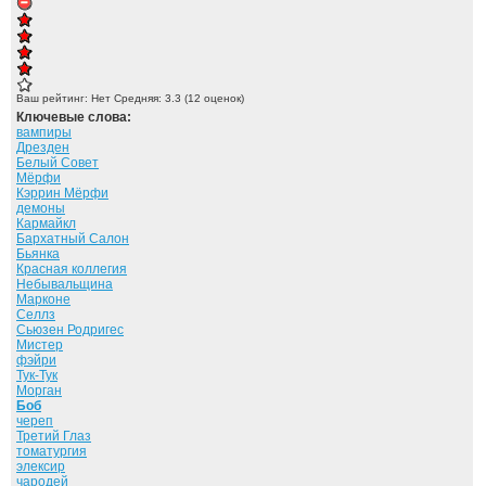
Ваш рейтинг:
Нет
Средняя:
3.3
(
12
оценок)
Ключевые слова:
вампиры
Дрезден
Белый Совет
Мёрфи
Кэррин Мёрфи
демоны
Кармайкл
Бархатный Салон
Бьянка
Красная коллегия
Небывальщина
Марконе
Селлз
Сьюзен Родригес
Мистер
фэйри
Тук-Тук
Морган
Боб
череп
Третий Глаз
томатургия
элексир
чародей