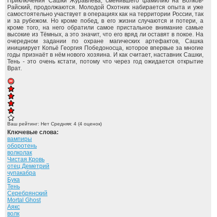
Приключения Сашки Журавлёва, сменившего фамилию на Волков-
Райский, продолжаются. Молодой Охотник набирается опыта и уже
самостоятельно участвует в операциях как на территории России, так
и за рубежом. Но кроме побед, в его жизни случаются и потери, а
кроме того, на него обратили самое пристальное внимание самые
высокие из Тёмных, а это значит, что его вряд ли оставят в покое. На
очередном задании по охране магических артефактов, Сашка
инициирует Копьё Георгия Победоносца, которое впервые за многие
годы признаёт в нём нового хозяина. И как считает, наставник Сашки,
Тень - это очень кстати, потому что через год ожидается открытие
Врат.
Ваш рейтинг:
Нет
Средняя:
4
(
4
оценок)
Ключевые слова:
вампиры
оборотень
волколак
Чистая Кровь
отец Деметрий
чупакабра
Бука
Тень
Серебрянский
Mortal Ghost
Аякс
волк