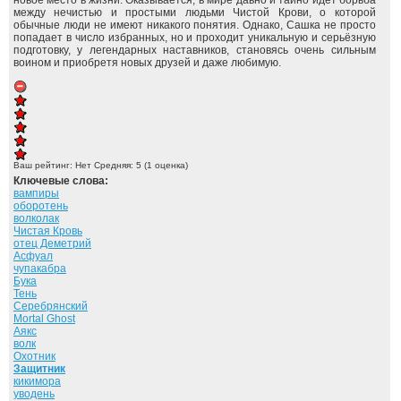
новое место в жизни. Оказывается, в мире давно и тайно идёт борьба
между нечистью и простыми людьми Чистой Крови, о которой
обычные люди не имеют никакого понятия. Однако, Сашка не просто
попадает в число избранных, но и проходит уникальную и серьёзную
подготовку, у легендарных наставников, становясь очень сильным
воином и приобретя новых друзей и даже любимую.
Ваш рейтинг:
Нет
Средняя:
5
(
1
оценка)
Ключевые слова:
вампиры
оборотень
волколак
Чистая Кровь
отец Деметрий
Асфуал
чупакабра
Бука
Тень
Серебрянский
Mortal Ghost
Аякс
волк
Охотник
Защитник
кикимора
уводень