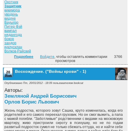
Охотник
Защитник
кикимора
уводень
кицуне
Вауыгрр
Питер Фэй
вампал
нядангода
бокор
зандор
куклусклан
Волков-Райский
Подробнее
о Чёрный потоп. ("Войны крови" - 2)
Войдите
, чтобы оставлять комментарии
3766
просмотров
Восхождение. ("Войны крови" - 1)
20
Янв
Опубликовано Пт, 20/01/2012 - 18:09 пользователем
bookcat
Авторы:
Земляной Андрей Борисович
Орлов Борис Львович
Жизнь подростка, которого зовут Сашка, круто изменилась, когда его
родителей и его самого переехал грузовик. Но он смог выжить, а папа
с мамой погибли. "Заботливые" родственники с видами на московскую
квартиру, живо пристроили сироту в психушку, но не по годам
развитый подросток сумел не только сбежать оттуда, но и найти себе