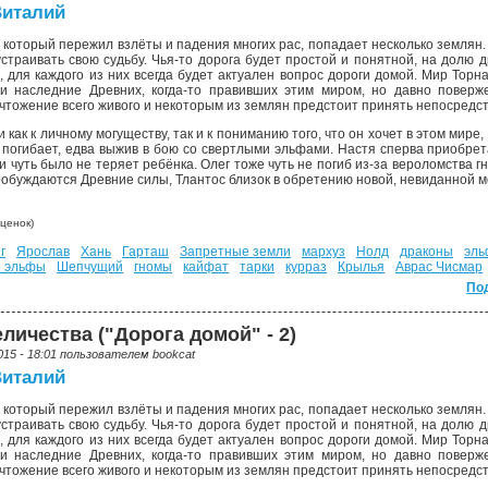
Виталий
 который пережил взлёты и падения многих рас, попадает несколько землян. У
страивать свою судьбу. Чья-то дорога будет простой и понятной, на долю д
о, для каждого из них всегда будет актуален вопрос дороги домой. Мир Тор
 и наследние Древних, когда-то правивших этим миром, но давно поверж
тожение всего живого и некоторым из землян предстоит принять непосредств
как к личному могуществу, так и к пониманию того, что он хочет в этом мире,
 погибает, едва выжив в бою со свертлыми эльфами. Настя сперва приобрета
чуть было не теряет ребёнка. Олег тоже чуть не погиб из-за вероломства гн
пробуждаются Древние силы, Тлантос близок в обретению новой, невиданной 
ценок)
г
Ярослав
Хань
Гарташ
Запретные земли
мархуз
Нолд
драконы
эл
е эльфы
Шепчущий
гномы
кайфат
тарки
курраз
Крылья
Аврас Чисмар
По
личества ("Дорога домой" - 2)
015 - 18:01 пользователем
bookcat
Виталий
 который пережил взлёты и падения многих рас, попадает несколько землян. У
страивать свою судьбу. Чья-то дорога будет простой и понятной, на долю д
о, для каждого из них всегда будет актуален вопрос дороги домой. Мир Тор
 и наследние Древних, когда-то правивших этим миром, но давно поверж
тожение всего живого и некоторым из землян предстоит принять непосредств