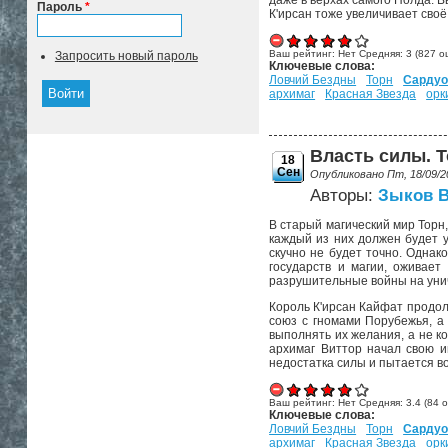
даже в верхах самого Нолда. 
Пароль
*
К'ирсан тоже увеличивает сво
Ваш рейтинг:
Нет
Средняя:
3
(
827
оц
Запросить новый пароль
Ключевые слова:
Ловчий Бездны
Торн
Сардуо
архимаг
Красная Звезда
орк
Власть силы. То
18
Сен
Опубликовано Пт, 18/09/2
Авторы:
Зыков 
В старый магический мир Торн,
каждый из них должен будет у
скучно не будет точно. Однак
государств и магии, оживает
разрушительные войны на унич
Король К'ирсан Кайфат продол
союз с гномами Порубежья, а
выполнять их желания, а не к
архимаг Виттор начал свою и
недостатка силы и пытается во
Ваш рейтинг:
Нет
Средняя:
3.4
(
84
о
Ключевые слова:
Ловчий Бездны
Торн
Сардуо
архимаг
Красная Звезда
орк