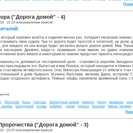
Подр
ра ("Дорога домой" - 4)
015 - 21:15 пользователем
bookcat
Виталий
 который пережил взлёты и падения многих рас, попадает несколько землян. У
страивать свою судьбу. Чья-то дорога будет простой и понятной, на долю д
о, для каждого из них всегда будет актуален вопрос дороги домой. Мир Тор
 и наследние Древних, когда-то правивших этим миром, но давно поверж
тожение всего живого и некоторым из землян предстоит принять непосредств
 наконец-то добивается поставленной цели - становится королём Западног
нее преследовали его. Выпустив в мир Рошага, который находился в Нижних
е и стал магом четвёртого ранга, спас Магистра Наказующих от гибели и ст
 пленницей в доме бывшего хозяина Ярослава, мечника Дарга, которому 
ощью созданного артефакта, Тёмные эльфы заключили временный союз с К'
ценок)
г
Ярослав
Хань
Гарташ
Запретные земли
мархуз
Нолд
драконы
эл
е эльфы
Шепчущий
гномы
кайфат
тарки
курраз
Крылья
Аврас Чисмар
Под
ророчества ("Дорога домой" - 3)
015 - 23:37 пользователем
bookcat