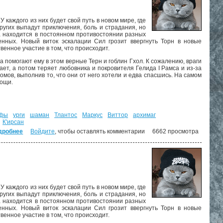
 каждого из них будет свой путь в новом мире, где
ругих выпадут приключения, боль и страдания, но
на находится в постоянном противостоянии разных
енных. Новый виток эскалации Сил грозит ввергнуть Торн в новые
енное участие в том, что происходит.
 а помогают ему в этом верные Терн и гоблин Гхол. К сожалению, враги
ет, а потом теряет любовника и покровителя Гелида I Рамса и из-за
омов, выполнив то, что они от него хотели и едва спасшись. На самом
мощи.
ьфы
урги
шаман
Тлантос
Маркус
Виттор
архимаг
К'ирсан
дробнее
о Под знаменем Пророчества ("Дорога домой" - 3)
Войдите
, чтобы оставлять комментарии
6662 просмотра
 каждого из них будет свой путь в новом мире, где
ругих выпадут приключения, боль и страдания, но
на находится в постоянном противостоянии разных
енных. Новый виток эскалации Сил грозит ввергнуть Торн в новые
енное участие в том, что происходит.