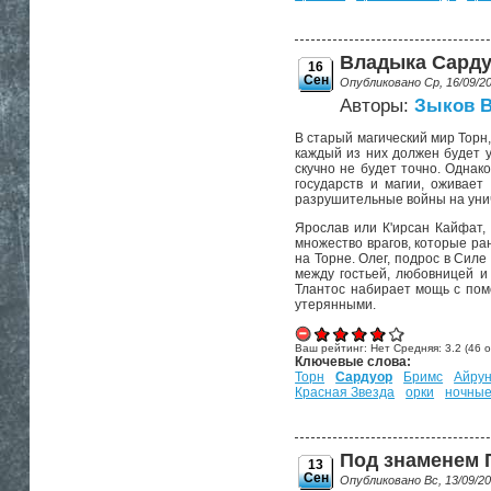
Владыка Сардуо
16
Сен
Опубликовано Ср, 16/09/2
Авторы:
Зыков 
В старый магический мир Торн,
каждый из них должен будет у
скучно не будет точно. Однак
государств и магии, оживает
разрушительные войны на унич
Ярослав или К'ирсан Кайфат,
множество врагов, которые ра
на Торне. Олег, подрос в Сил
между гостьей, любовницей и
Тлантос набирает мощь с пом
утерянными.
Ваш рейтинг:
Нет
Средняя:
3.2
(
46
о
Ключевые слова:
Торн
Сардуор
Бримс
Айрун
Красная Звезда
орки
ночны
Под знаменем П
13
Сен
Опубликовано Вс, 13/09/2