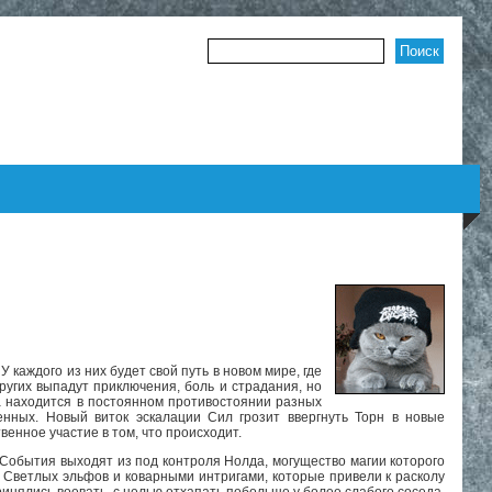
Форма поиска
 каждого из них будет свой путь в новом мире, где
ругих выпадут приключения, боль и страдания, но
на находится в постоянном противостоянии разных
енных. Новый виток эскалации Сил грозит ввергнуть Торн в новые
енное участие в том, что происходит.
События выходят из под контроля Нолда, могущество магии которого
 Светлых эльфов и коварными интригами, которые привели к расколу