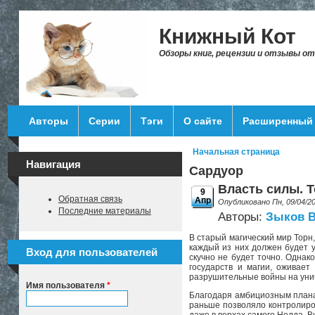
Перейти к основному содержанию
Книжный Кот
Обзоры книг, рецензии и отзывы о
Авторы
Серии
Тэги
О сайте
Расширенный 
Начальная страница
Вы здесь
Навигация
Сардуор
Власть силы. Т
9
Обратная связь
Апр
Опубликовано Пн, 09/04/2
Последние материалы
Авторы:
Зыков 
В старый магический мир Торн,
каждый из них должен будет у
Вход для пользователей
скучно не будет точно. Однак
государств и магии, оживает
разрушительные войны на унич
Имя пользователя
*
Благодаря амбициозным плана
раньше позволяло контролиров