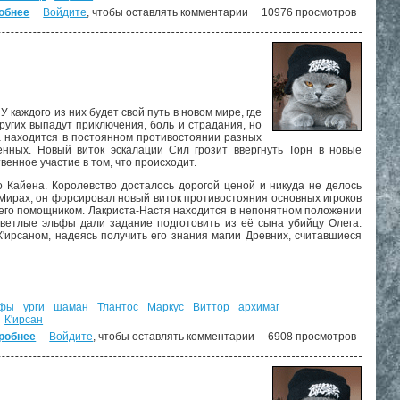
обнее
о Власть силы. Том 1. ("Дорога домой" - 5)
Войдите
, чтобы оставлять комментарии
10976 просмотров
 каждого из них будет свой путь в новом мире, где
ругих выпадут приключения, боль и страдания, но
на находится в постоянном противостоянии разных
енных. Новый виток эскалации Сил грозит ввергнуть Торн в новые
енное участие в том, что происходит.
о Кайена. Королевство досталось дорогой ценой и никуда не делось
 Мирах, он форсировал новый виток противостояния основных игроков
ал его помощником. Лакриста-Настя находится в непонятном положении
Светлые эльфы дали задание подготовить из её сына убийцу Олега.
ирсаном, надеясь получить его знания магии Древних, считавшиеся
ьфы
урги
шаман
Тлантос
Маркус
Виттор
архимаг
К'ирсан
робнее
о Владыка Сардуора ("Дорога домой" - 4)
Войдите
, чтобы оставлять комментарии
6908 просмотров