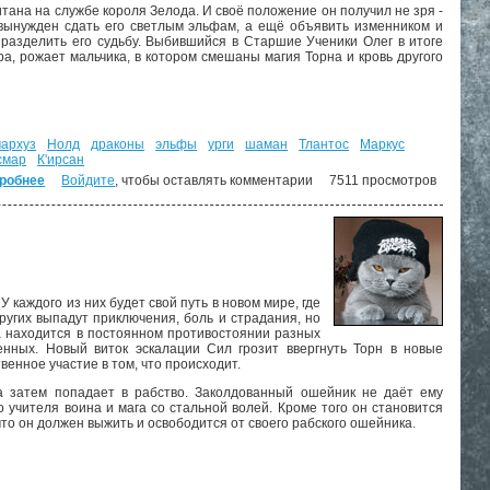
тана на службе короля Зелода. И своё положение он получил не зря -
ь вынужден сдать его светлым эльфам, а ещё объявить изменником и
 разделить его судьбу. Выбившийся в Старшие Ученики Олег в итоге
а, рожает мальчика, в котором смешаны магия Торна и кровь другого
архуз
Нолд
драконы
эльфы
урги
шаман
Тлантос
Маркус
смар
К'ирсан
робнее
о Наёмник Его Величества ("Дорога домой" - 2)
Войдите
, чтобы оставлять комментарии
7511 просмотров
 каждого из них будет свой путь в новом мире, где
ругих выпадут приключения, боль и страдания, но
на находится в постоянном противостоянии разных
енных. Новый виток эскалации Сил грозит ввергнуть Торн в новые
енное участие в том, что происходит.
а затем попадает в рабство. Заколдованный ошейник не даёт ему
о учителя воина и мага со стальной волей. Кроме того он становится
то он должен выжить и освободится от своего рабского ошейника.