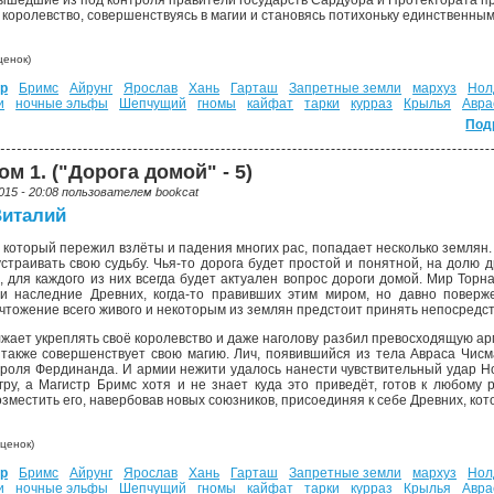
Вышедшие из под контроля правители государств Сардуора и Протектората пр
ё королевство, совершенствуясь в магии и становясь потихоньку единственны
енок)
р
Бримс
Айрунг
Ярослав
Хань
Гарташ
Запретные земли
мархуз
Нол
и
ночные эльфы
Шепчущий
гномы
кайфат
тарки
курраз
Крылья
Авра
Под
м 1. ("Дорога домой" - 5)
015 - 20:08 пользователем
bookcat
Виталий
 который пережил взлёты и падения многих рас, попадает несколько землян. У
страивать свою судьбу. Чья-то дорога будет простой и понятной, на долю д
о, для каждого из них всегда будет актуален вопрос дороги домой. Мир Тор
 и наследние Древних, когда-то правивших этим миром, но давно поверж
тожение всего живого и некоторым из землян предстоит принять непосредств
жает укреплять своё королевство и даже наголову разбил превосходящую арм
 также совершенствует свою магию. Лич, появившийся из тела Авраса Чисм
ороля Фердинанда. И армии нежити удалось нанести чувствительный удар Н
гру, а Магистр Бримс хотя и не знает куда это приведёт, готов к любому
зместить его, навербовав новых союзников, присоединяя к себе Древних, кот
ценок)
р
Бримс
Айрунг
Ярослав
Хань
Гарташ
Запретные земли
мархуз
Нол
и
ночные эльфы
Шепчущий
гномы
кайфат
тарки
курраз
Крылья
Авра