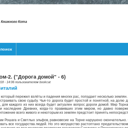
т Книжного Кота
поиск
ом-2. ("Дорога домой" - 6)
018 - 14:06 пользователем
bookcat
Виталий
 который пережил взлёты и падения многих рас, попадает несколько землян. У
страивать свою судьбу. Чья-то дорога будет простой и понятной, на долю д
о, для каждого из них всегда будет актуален вопрос дороги домой. Мир Тор
 и наследние Древних, когда-то правивших этим миром, но давно поверж
тожение всего живого и некоторым из землян предстоит принять непосредств
м Рошага и Светлых эльфов, равновесие на Торне нарушено окончательно. 
ать все государства людей. Но это могущество растоптано предательством