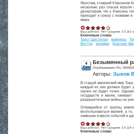
Ярослав, ставший К'ирсаном К
несколько раз спасая короля
дезертирам. Но у К'ирсана те
приходит к союзу с гномами и
мира.
Ваш рейтинг:
Нет
Средняя:
3.5
(
41
о
Ключевые слова:
Трист Шестилап
вампиры
То
Виттор
архимаг
Красная Зве
Безымянный раб
4
Сен
Опубликовано Пт, 04/09/2
Авторы:
Зыков 
В старый магический мир Торн,
каждый из них должен будет у
скучно не будет точно. Однак
государств и магии, оживает
разрушительные войны на унич
Отбившийся от группы земля
воспользоваться магией, а то
замешан в массе событий и да
Ваш рейтинг:
Нет
Средняя:
3.6
(
19
о
Ключевые слова: