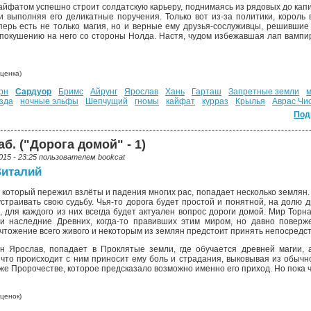
айфатом успешно строит солдатскую карьеру, поднимаясь из рядовых до капи
 и выполняя его деликатные поручения. Только вот из-за политики, корол
перь есть не только магия, но и верные ему друзья-сослуживцы, решившие
 покушению на него со стороны Нолда. Настя, чудом избежавшая лап вампир
ценка)
рн
Сардуор
Бримс
Айрунг
Ярослав
Хань
Гарташ
Запретные земли
м
зда
ночные эльфы
Шепчущий
гномы
кайфат
курраз
Крылья
Аврас Чи
Под
. ("Дорога домой" - 1)
015 - 23:25 пользователем
bookcat
Виталий
 который пережил взлёты и падения многих рас, попадает несколько землян. У
страивать свою судьбу. Чья-то дорога будет простой и понятной, на долю д
о, для каждого из них всегда будет актуален вопрос дороги домой. Мир Тор
 и наследние Древних, когда-то правивших этим миром, но давно поверж
тожение всего живого и некоторым из землян предстоит принять непосредств
н Ярослав, попадает в Проклятые земли, где обучается древней магии, 
, что происходит с ним приносит ему боль и страдания, выковывая из обычн
же Пророчестве, которое предсказало возможно именно его приход. Но пока ч
ценок)