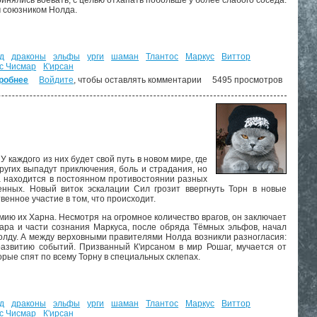
инялись воевать, с целью отхапать побольше у более слабого соседа.
м союзником Нолда.
д
драконы
эльфы
урги
шаман
Тлантос
Маркус
Виттор
с Чисмар
К'ирсан
робнее
о Власть силы. Том-2. ("Дорога домой" - 6)
Войдите
, чтобы оставлять комментарии
5495 просмотров
 каждого из них будет свой путь в новом мире, где
ругих выпадут приключения, боль и страдания, но
на находится в постоянном противостоянии разных
енных. Новый виток эскалации Сил грозит ввергнуть Торн в новые
енное участие в том, что происходит.
ию их Харна. Несмотря на огромное количество врагов, он заключает
ара и части сознания Маркуса, после обряда Тёмных эльфов, начал
олду. А между верховными правителями Нолда возникли разногласия:
 развитию событий. Призванный К'ирсаном в мир Рошаг, мучается от
орые спят по всему Торну в специальных склепах.
д
драконы
эльфы
урги
шаман
Тлантос
Маркус
Виттор
с Чисмар
К'ирсан