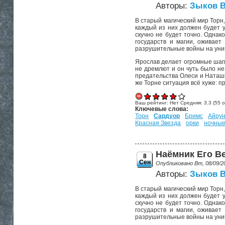
Авторы:
Зыков 
В старый магический мир Торн,
каждый из них должен будет у
скучно не будет точно. Однак
государств и магии, оживает
разрушительные войны на унич
Ярослав делает огромные шаги 
не дремлют и он чуть было не
предательства Олеси и Наташи 
же Торне ситуация всё хуже: 
Ваш рейтинг:
Нет
Средняя:
3.3
(
55
о
Ключевые слова:
Торн
Сардуор
Бримс
Айрун
Красная Звезда
орки
ночны
Наёмник Его Ве
8
Сен
Опубликовано Вт, 08/09/2
Авторы:
Зыков 
В старый магический мир Торн,
каждый из них должен будет у
скучно не будет точно. Однак
государств и магии, оживает
разрушительные войны на унич