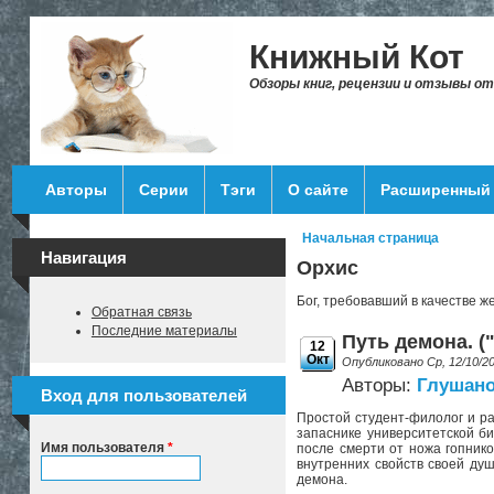
Перейти к основному содержанию
Книжный Кот
Обзоры книг, рецензии и отзывы о
Авторы
Серии
Тэги
О сайте
Расширенный 
Начальная страница
Вы здесь
Навигация
Орхис
Бог, требовавший в качестве ж
Обратная связь
Последние материалы
Путь демона. ("
12
Окт
Опубликовано Ср, 12/10/2
Авторы:
Глушано
Вход для пользователей
Простой студент-филолог и ра
запаснике университетской би
Имя пользователя
*
после смерти от ножа гопнико
внутренних свойств своей душ
демона.