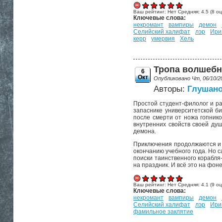
Ваш рейтинг:
Нет
Средняя:
4.5
(
8
оц
Ключевые слова:
некромант
вампиры
демон
Селийский халифат
лэр
Ири
керр
умервия
Хель
Тропа волшебни
6
Окт
Опубликовано Чт, 06/10/2
Авторы:
Глушано
Простой студент-филолог и ра
запаснике университетской би
после смерти от ножа гопнико
внутренних свойств своей душ
демона.
Приключения продолжаются и п
окончанию учебного года. Но 
поиски таинственного корабля
на праздник. И всё это на фо
Ваш рейтинг:
Нет
Средняя:
4.1
(
9
оц
Ключевые слова:
некромант
вампиры
демон
Селийский халифат
лэр
Ири
фамильное заклятие