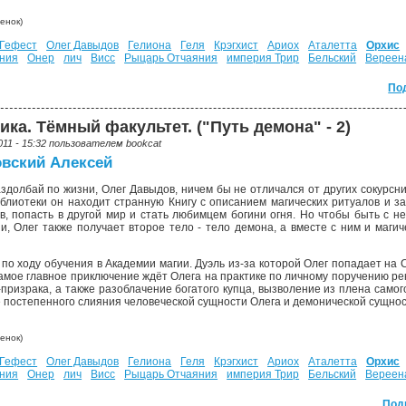
енок)
Гефест
Олег Давыдов
Гелиона
Геля
Крэгхист
Ариох
Аталетта
Орхис
ния
Онер
лич
Висс
Рыцарь Отчаяния
империя Трир
Бельский
Вереен
По
ка. Тёмный факультет. ("Путь демона" - 2)
011 - 15:32 пользователем
bookcat
вский Алексей
здолбай по жизни, Олег Давыдов, ничем бы не отличался от других сокурсни
блиотеки он находит странную Книгу с описанием магических ритуалов и з
в, попасть в другой мир и стать любимцем богини огня. Но чтобы быть с не
и, Олег также получает второе тело - тело демона, а вместе с ним и маги
о ходу обучения в Академии магии. Дуэль из-за которой Олег попадает на Су
самое главное приключение ждёт Олега на практике по личному поручению ре
-призрака, а также разоблачение богатого купца, вызволение из плена само
не постепенного слияния человеческой сущности Олега и демонической сущно
енок)
Гефест
Олег Давыдов
Гелиона
Геля
Крэгхист
Ариох
Аталетта
Орхис
ния
Онер
лич
Висс
Рыцарь Отчаяния
империя Трир
Бельский
Вереен
Под