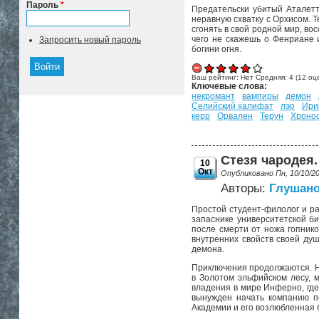
Пароль
*
Предательски убитый Аталетт
неравную схватку с Орхисом. 
сгонять в свой родной мир, во
чего не скажешь о Фенриане 
Запросить новый пароль
богини огня.
Ваш рейтинг:
Нет
Средняя:
4
(
12
оце
Ключевые слова:
некромант
вампиры
демон
Селийский халифат
лэр
Ири
керр
Орвален
Терун
Хроно
Стезя чародея. 
10
Окт
Опубликовано Пн, 10/10/2
Авторы:
Глушано
Простой студент-филолог и ра
запаснике университетской би
после смерти от ножа гопнико
внутренних свойств своей душ
демона.
Приключения продолжаются. На
в Золотом эльфийском лесу, 
владения в мире Инферно, где
вынужден начать компанию п
Академии и его возлюбленная 