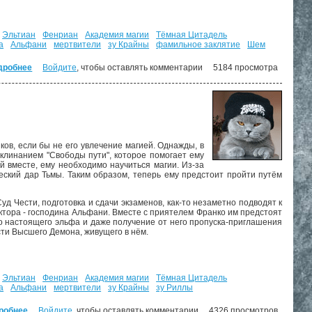
Эльтиан
Фенриан
Академия магии
Тёмная Цитадель
а
Альфани
мертвители
зу Крайны
фамильное заклятие
Шем
дробнее
о Стезя чародея. ("Путь демона" - 3)
Войдите
, чтобы оставлять комментарии
5184 просмотра
ков, если бы не его увлечение магией. Однажды, в
аклинанием "Свободы пути", которое помогает ему
й вместе, ему необходимо научиться магии. Из-за
ческий дар Тьмы. Таким образом, теперь ему предстоит пройти путём
д Чести, подготовка и сдачи экзаменов, как-то незаметно подводят к
ктора - господина Альфани. Вместе с приятелем Франко им предстоят
го настоящего эльфа и даже получение от него пропуска-приглашения
сти Высшего Демона, живущего в нём.
Эльтиан
Фенриан
Академия магии
Тёмная Цитадель
а
Альфани
мертвители
зу Крайны
зу Риллы
робнее
о Тропа волшебника. Тёмный факультет. ("Путь демона" - 2)
Войдите
, чтобы оставлять комментарии
4326 просмотров