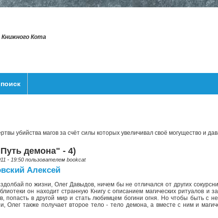
т Книжного Кота
поиск
ертвы убийства магов за счёт силы которых увеличивал своё могущество и да
Путь демона" - 4)
011 - 19:50 пользователем
bookcat
вский Алексей
здолбай по жизни, Олег Давыдов, ничем бы не отличался от других сокурсни
блиотеки он находит странную Книгу с описанием магических ритуалов и з
в, попасть в другой мир и стать любимцем богини огня. Но чтобы быть с не
и, Олег также получает второе тело - тело демона, а вместе с ним и маги