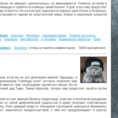
 было не умирает окончательно, но вмешивается Гелиона, вступив в
вляющую и прийти на помощь своей богине. А для этого ему предстоит
му Аталетту. Но в итоге всё закончится хорошо (для Олега и Гелионы),
 становится одним из властителей мира Элиан и законным супругом
Орхис
Эльтиан
Фенриан
Академия магии
Тёмная Цитадель
а
Альфани
мертвители
зу Крайны
фамильное заклятие
Шем
робнее
о Путь демона. ("Путь демона" - 4)
Войдите
, чтобы оставлять комментарии
5669 просмотров
ков, если бы не его увлечение магией. Однажды, в
аклинанием "Свободы пути", которое помогает ему
й вместе, ему необходимо научиться магии. Из-за
ческий дар Тьмы. Таким образом, теперь ему предстоит пройти путём
ние из лап жрецов Орхиса сокурсницы, участие в песенном празднике
нию со своей демонической сущностью и даже получает собственные
нец, Олег, давший когда-то обещание наследной принцессе Фенриана,
т закончится предательством, о чём его предупреждает и ректор