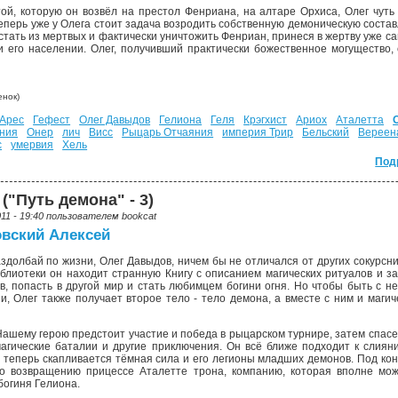
ой, которую он возвёл на престол Фенриана, на алтаре Орхиса, Олег чуть
Теперь уже у Олега стоит задача возродить собственную демоническую соста
сстать из мертвых и фактически уничтожить Фенриан, принеся в жертву уже са
и его населении. Олег, получивший практически божественное могущество,
нок)
Арес
Гефест
Олег Давыдов
Гелиона
Геля
Крэгхист
Ариох
Аталетта
ния
Онер
лич
Висс
Рыцарь Отчаяния
империя Трир
Бельский
Вереен
с
умервия
Хель
Под
("Путь демона" - 3)
011 - 19:40 пользователем
bookcat
вский Алексей
здолбай по жизни, Олег Давыдов, ничем бы не отличался от других сокурсни
блиотеки он находит странную Книгу с описанием магических ритуалов и з
в, попасть в другой мир и стать любимцем богини огня. Но чтобы быть с не
и, Олег также получает второе тело - тело демона, а вместе с ним и маги
шему герою предстоит участие и победа в рыцарском турнире, затем спасе
магические баталии и другие приключения. Он всё ближе подходит к слия
 теперь скапливается тёмная сила и его легионы младших демонов. Под ко
о возвращению прицессе Аталетте трона, компанию, которая вполне може
богиня Гелиона.