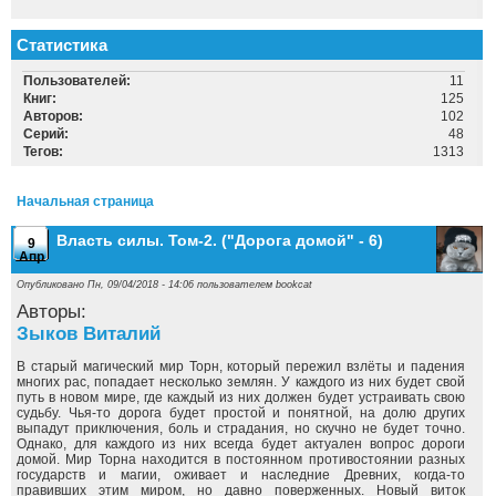
Статистика
Пользователей:
11
Книг:
125
Авторов:
102
Серий:
48
Тегов:
1313
Начальная страница
Власть силы. Том-2. ("Дорога домой" - 6)
9
Апр
Опубликовано Пн, 09/04/2018 - 14:06 пользователем
bookcat
Авторы:
Зыков Виталий
В старый магический мир Торн, который пережил взлёты и падения
многих рас, попадает несколько землян. У каждого из них будет свой
путь в новом мире, где каждый из них должен будет устраивать свою
судьбу. Чья-то дорога будет простой и понятной, на долю других
выпадут приключения, боль и страдания, но скучно не будет точно.
Однако, для каждого из них всегда будет актуален вопрос дороги
домой. Мир Торна находится в постоянном противостоянии разных
государств и магии, оживает и наследние Древних, когда-то
правивших этим миром, но давно поверженных. Новый виток