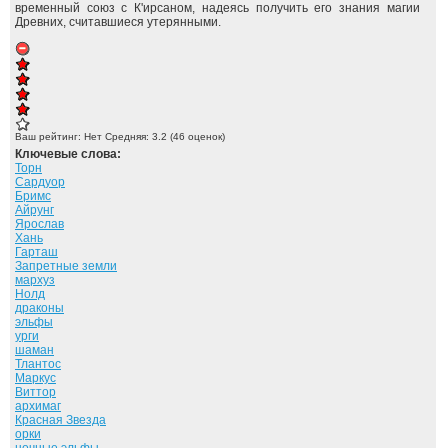
временный союз с К'ирсаном, надеясь получить его знания магии
Древних, считавшиеся утерянными.
Ваш рейтинг:
Нет
Средняя:
3.2
(
46
оценок)
Ключевые слова:
Торн
Сардуор
Бримс
Айрунг
Ярослав
Хань
Гарташ
Запретные земли
мархуз
Нолд
драконы
эльфы
урги
шаман
Тлантос
Маркус
Виттор
архимаг
Красная Звезда
орки