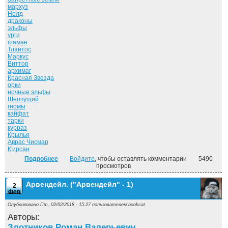
мархуз
Нолд
драконы
эльфы
урги
шаман
Тлантос
Маркус
Виттор
архимаг
Красная Звезда
орки
ночные эльфы
Шепчущий
гномы
кайфат
тарки
курраз
Крылья
Аврас Чисмар
К'ирсан
Подробнее
о Власть силы. Том-2. ("Дорога домой" - 6)
Войдите
, чтобы оставлять комментарии
5490
просмотров
Арвендейл. ("Арвендейл" - 1)
2
Фев
Опубликовано Пт, 02/02/2018 - 15:27 пользователем
bookcat
Авторы:
Злотников Роман Валерьевич