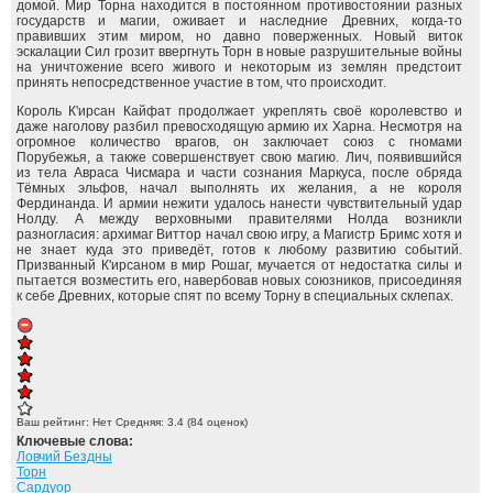
домой. Мир Торна находится в постоянном противостоянии разных
государств и магии, оживает и наследние Древних, когда-то
правивших этим миром, но давно поверженных. Новый виток
эскалации Сил грозит ввергнуть Торн в новые разрушительные войны
на уничтожение всего живого и некоторым из землян предстоит
принять непосредственное участие в том, что происходит.
Король К'ирсан Кайфат продолжает укреплять своё королевство и
даже наголову разбил превосходящую армию их Харна. Несмотря на
огромное количество врагов, он заключает союз с гномами
Порубежья, а также совершенствует свою магию. Лич, появившийся
из тела Авраса Чисмара и части сознания Маркуса, после обряда
Тёмных эльфов, начал выполнять их желания, а не короля
Фердинанда. И армии нежити удалось нанести чувствительный удар
Нолду. А между верховными правителями Нолда возникли
разногласия: архимаг Виттор начал свою игру, а Магистр Бримс хотя и
не знает куда это приведёт, готов к любому развитию событий.
Призванный К'ирсаном в мир Рошаг, мучается от недостатка силы и
пытается возместить его, навербовав новых союзников, присоединяя
к себе Древних, которые спят по всему Торну в специальных склепах.
Ваш рейтинг:
Нет
Средняя:
3.4
(
84
оценок)
Ключевые слова:
Ловчий Бездны
Торн
Сардуор