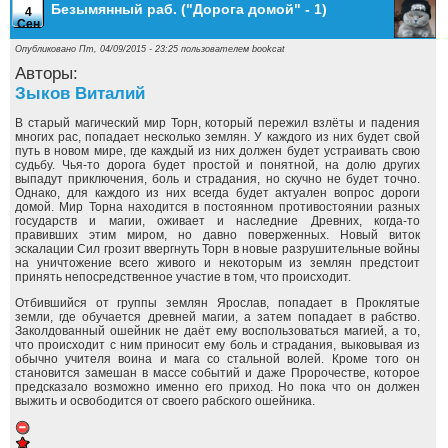
Безымянный раб. ("Дорога домой" - 1)
4
Сен
Опубликовано Пт, 04/09/2015 - 23:25 пользователем
bookcat
Авторы:
Зыков Виталий
В старый магический мир Торн, который пережил взлёты и падения
многих рас, попадает несколько землян. У каждого из них будет свой
путь в новом мире, где каждый из них должен будет устраивать свою
судьбу. Чья-то дорога будет простой и понятной, на долю других
выпадут приключения, боль и страдания, но скучно не будет точно.
Однако, для каждого из них всегда будет актуален вопрос дороги
домой. Мир Торна находится в постоянном противостоянии разных
государств и магии, оживает и наследние Древних, когда-то
правивших этим миром, но давно поверженных. Новый виток
эскалации Сил грозит ввергнуть Торн в новые разрушительные войны
на уничтожение всего живого и некоторым из землян предстоит
принять непосредственное участие в том, что происходит.
Отбившийся от группы землян Ярослав, попадает в Проклятые
земли, где обучается древней магии, а затем попадает в рабство.
Заколдованный ошейник не даёт ему воспользоваться магией, а то,
что происходит с ним приносит ему боль и страдания, выковывая из
обычно учителя воина и мага со стальной волей. Кроме того он
становится замешан в массе событий и даже Пророчестве, которое
предсказало возможно именно его приход. Но пока что он должен
выжить и освободится от своего рабского ошейника.