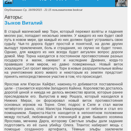
Сен
Опубликовано Ср, 16/09/2015 - 21:15 пользователем
bookcat
Авторы:
Зыков Виталий
В старый магический мир Торн, который пережил взлёты и падения
многих рас, попадает несколько землян. У каждого из них будет свой
путь в новом мире, где каждый из них должен будет устраивать свою
судьбу. Чья-то дорога будет простой и понятной, на долю других
выпадут приключения, боль и страдания, но скучно не будет точно.
Однако, для каждого из них всегда будет актуален вопрос дороги
домой. Мир Торна находится в постоянном противостоянии разных
государств и магии, оживает и наследние Древних, когда-то
правивших этим миром, но давно поверженных. Новый виток
эскалации Сил грозит ввергнуть Торн в новые разрушительные войны
на уничтожение всего живого и некоторым из землян предстоит
принять непосредственное участие в том, что происходит.
Ярослав или К'ирсан Кайфат, наконец-то добивается поставленной
цели - становится королём Западного Кайена. Королевство досталось
дорогой ценой и никуда не делось множество врагов, которые ранее
преследовали его. Выпустив в мир Рошага, который находился в
Нижних Мирах, он форсировал новый виток противостояния
основных игроков на Торне. Олег, подрос в Силе и стал магом
четвёртого ранга, спас Магистра Наказующих от гибели и стал его
помощником. Лакриста-Настя находится в непонятном положении
между гостьей, любовницей и пленницей в доме бывшего хозяина
Ярослава, мечника Дарга, которому Светлые эльфы дали задание
подготовить из её сына убийцу Олега. Тлантос набирает мощь с
помощью созданного артефакта, Тёмные эльфы заключили