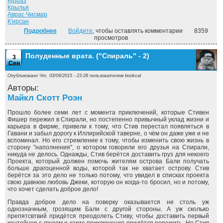
курраз
Крылья
Аврас Чисмар
К'ирсан
Подробнее
о Безымянный раб. ("Дорога домой" - 1)
Войдите
, чтобы оставлять комментарии
8359
просмотров
Полуденные врата. ("Спираль" - 2)
3
Сен
Опубликовано Чт, 03/09/2015 - 23:28 пользователем
bookcat
Авторы:
Майкл Скотт Роэн
Прошло более семи лет с момента приключений, которые Стивен
Фишер пережил в Спирали, но постепенно привычный уклад жизни и
карьера в фирме, привели к тому, что Стив перестал появляться в
Гавани и забыл дорогу к Иллирийской таверне, о чём он даже уже и не
вспоминал. Но его стремление к тому, чтобы изменить свою жизнь в
сторону "наполнения", о котором говорили его друзья на Спирали,
никуда не делось. Однажды, Стив берётся доставить груз для некоего
Проекта, который должен помочь жителям острова Бали получать
больше драгоценной воды, которой так не хватает острову. Стив
берётся за это дело не только потому, что увидел в списках проекта
свою давнюю любовь Джеки, которую он когда-то бросил, но и потому,
что хочет сделать доброе дело!
Правда доброе дело на поверку оказывается не столь уж
однозначным, грозящим Бали с другой стороны. А уж сколько
препятсвтвий придётся преодолеть Стиву, чтобы доставить первый