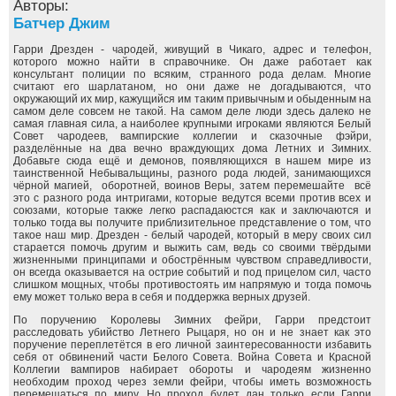
Авторы:
Батчер Джим
Гарри Дрезден - чародей, живущий в Чикаго, адрес и телефон,
которого можно найти в справочнике. Он даже работает как
консультант полиции по всяким, странного рода делам. Многие
считают его шарлатаном, но они даже не догадываются, что
окружающий их мир, кажущийся им таким привычным и обыденным на
самом деле совсем не такой. На самом деле люди здесь далеко не
самая главная сила, а наиболее крупными игроками являются Белый
Совет чародеев, вампирские коллегии и сказочные фэйри,
разделённые на два вечно враждующих дома Летних и Зимних.
Добавьте сюда ещё и демонов, появляющихся в нашем мире из
таинственной Небывальщины, разного рода людей, занимающихся
чёрной магией, оборотней, воинов Веры, затем перемешайте всё
это с разного рода интригами, которые ведутся всеми против всех и
союзами, которые также легко распадаюстся как и заключаются и
только тогда вы получите приблизительное представление о том, что
такое наш мир. Дрезден - белый чародей, который в меру своих сил
старается помочь другим и выжить сам, ведь со своими твёрдыми
жизненными принципами и обострённым чувством справедливости,
он всегда оказывается на острие событий и под прицелом сил, часто
слишком мощных, чтобы противостоять им напрямую и тогда помочь
ему может только вера в себя и поддержка верных друзей.
По поручению Королевы Зимних фейри, Гарри предстоит
расследовать убийство Летнего Рыцаря, но он и не знает как это
поручение переплетётся в его личной заинтересованности избавить
себя от обвинений части Белого Совета. Война Совета и Красной
Коллегии вампиров набирает обороты и чародеям жизненно
необходим проход через земли фейри, чтобы иметь возможность
перемещаться по миру. Но проход будет дан только если Гарри