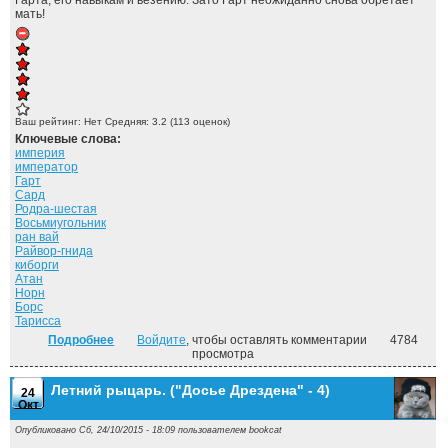
Гарта, его навыкам и везению. Зато Гарт неожиданно снова обретает
мать!
Ваш рейтинг:
Нет
Средняя:
3.2
(
113
оценок)
Ключевые слова:
империя
император
Гарт
Сард
Родра-шестая
Восьмиугольник
ран вай
Райвор-гнида
киборги
Атан
Норн
Борс
Тарисса
Подробнее
о Воины Сарда ("Драконы Сарда" - 2)
Войдите
, чтобы оставлять комментарии
4784
просмотра
Летний рыцарь. ("Досье Дрездена" - 4)
24
Окт
Опубликовано Сб, 24/10/2015 - 18:09 пользователем
bookcat