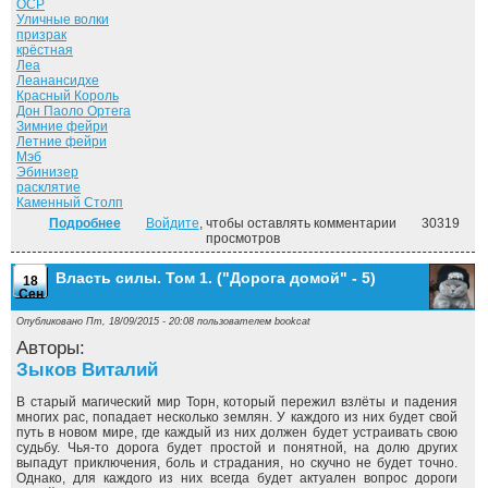
ОСР
Уличные волки
призрак
крёстная
Леа
Леанансидхе
Красный Король
Дон Паоло Ортега
Зимние фейри
Летние фейри
Мэб
Эбинизер
расклятие
Каменный Столп
Подробнее
о Летний рыцарь. ("Досье Дрездена" - 4)
Войдите
, чтобы оставлять комментарии
30319
просмотров
Власть силы. Том 1. ("Дорога домой" - 5)
18
Сен
Опубликовано Пт, 18/09/2015 - 20:08 пользователем
bookcat
Авторы:
Зыков Виталий
В старый магический мир Торн, который пережил взлёты и падения
многих рас, попадает несколько землян. У каждого из них будет свой
путь в новом мире, где каждый из них должен будет устраивать свою
судьбу. Чья-то дорога будет простой и понятной, на долю других
выпадут приключения, боль и страдания, но скучно не будет точно.
Однако, для каждого из них всегда будет актуален вопрос дороги