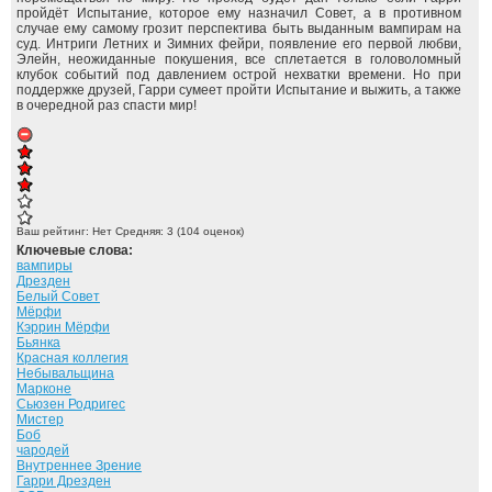
пройдёт Испытание, которое ему назначил Совет, а в противном
случае ему самому грозит перспектива быть выданным вампирам на
суд. Интриги Летних и Зимних фейри, появление его первой любви,
Элейн, неожиданные покушения, все сплетается в головоломный
клубок событий под давлением острой нехватки времени. Но при
поддержке друзей, Гарри сумеет пройти Испытание и выжить, а также
в очередной раз спасти мир!
Ваш рейтинг:
Нет
Средняя:
3
(
104
оценок)
Ключевые слова:
вампиры
Дрезден
Белый Совет
Мёрфи
Кэррин Мёрфи
Бьянка
Красная коллегия
Небывальщина
Марконе
Сьюзен Родригес
Мистер
Боб
чародей
Внутреннее Зрение
Гарри Дрезден