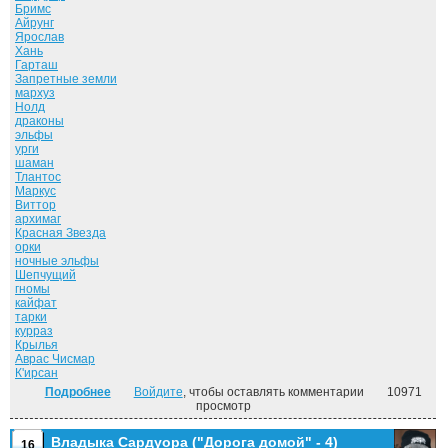
Бримс
Айрунг
Ярослав
Хань
Гарташ
Запретные земли
мархуз
Нолд
драконы
эльфы
урги
шаман
Тлантос
Маркус
Виттор
архимаг
Красная Звезда
орки
ночные эльфы
Шепчущий
гномы
кайфат
тарки
курраз
Крылья
Аврас Чисмар
К'ирсан
Подробнее
о Власть силы. Том 1. ("Дорога домой" - 5)
Войдите
, чтобы оставлять комментарии
10971
просмотр
Владыка Сардуора ("Дорога домой" - 4)
16