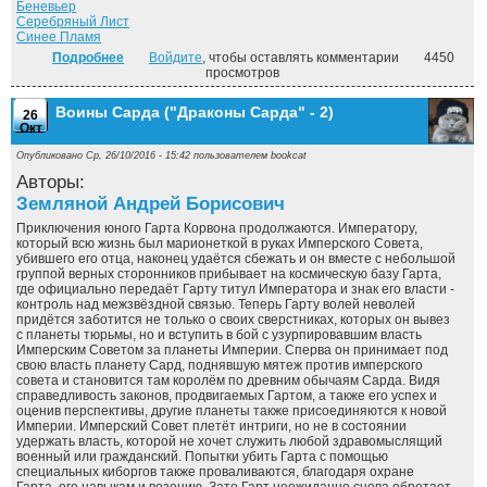
Беневьер
Серебряный Лист
Синее Пламя
Подробнее
о Арвендейл. ("Арвендейл" - 1)
Войдите
, чтобы оставлять комментарии
4450
просмотров
Воины Сарда ("Драконы Сарда" - 2)
26
Окт
Опубликовано Ср, 26/10/2016 - 15:42 пользователем
bookcat
Авторы:
Земляной Андрей Борисович
Приключения юного Гарта Корвона продолжаются. Императору,
который всю жизнь был марионеткой в руках Имперского Совета,
убившего его отца, наконец удаётся сбежать и он вместе с небольшой
группой верных сторонников прибывает на космическую базу Гарта,
где официально передаёт Гарту титул Императора и знак его власти -
контроль над межзвёздной связью. Теперь Гарту волей неволей
придётся заботится не только о своих сверстниках, которых он вывез
с планеты тюрьмы, но и вступить в бой с узурпировавшим власть
Имперским Советом за планеты Империи. Сперва он принимает под
свою власть планету Сард, поднявшую мятеж против имперского
совета и становится там королём по древним обычаям Сарда. Видя
справедливость законов, продвигаемых Гартом, а также его успех и
оценив перспективы, другие планеты также присоединяются к новой
Империи. Имперский Совет плетёт интриги, но не в состоянии
удержать власть, которой не хочет служить любой здравомыслящий
военный или гражданский. Попытки убить Гарта с помощью
специальных киборгов также проваливаются, благодаря охране