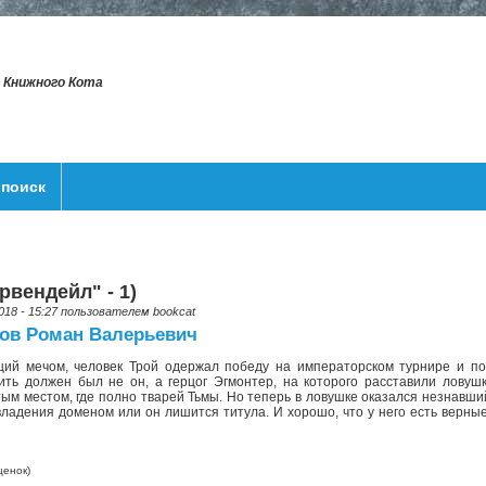
т Книжного Кота
поиск
рвендейл" - 1)
018 - 15:27 пользователем
bookcat
ов Роман Валерьевич
ий мечом, человек Трой одержал победу на императорском турнире и пол
ить должен был не он, а герцог Эгмонтер, на которого расставили ловуш
ым местом, где полно тварей Тьмы. Но теперь в ловушке оказался незнавший
владения доменом или он лишится титула. И хорошо, что у него есть верные
енок)