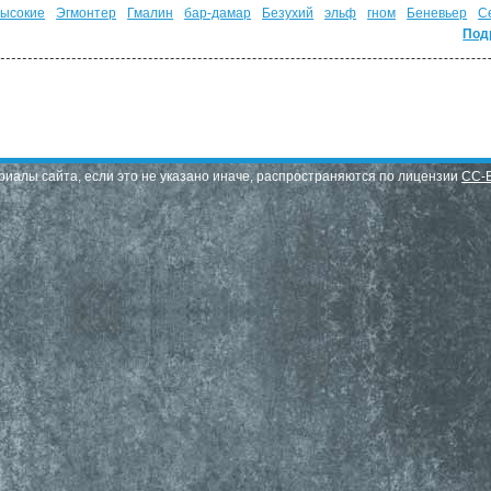
ысокие
Эгмонтер
Гмалин
бар-дамар
Безухий
эльф
гном
Беневьер
С
Под
риалы сайта, если это не указано иначе, распространяются по лицензии
CC-