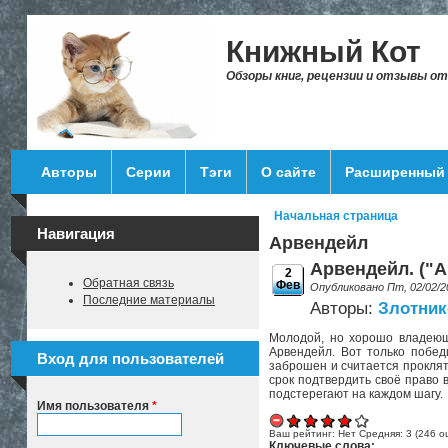
Перейти к основному содержанию
Книжный Кот
Обзоры книг, рецензии и отзывы о
Авторы
Серии
Тэги
О сайте
Расширенный 
Начальная страница
Вы здесь
Навигация
Арвендейл
Арвендейл. ("А
2
Обратная связь
Фев
Опубликовано Пт, 02/02/2
Последние материалы
Авторы:
Злотник
Молодой, но хорошо владеющ
Арвендейл. Вот только побед
Вход для пользователей
заброшен и считается проклят
срок подтвердить своё право 
подстерегают на каждом шагу.
Имя пользователя
*
Ваш рейтинг:
Нет
Средняя:
3
(
246
оц
Ключевые слова: