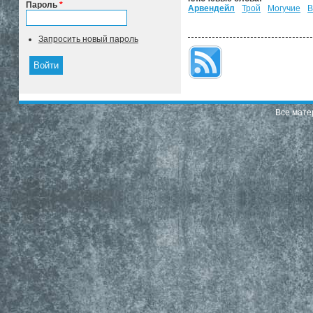
Пароль
*
Арвендейл
Трой
Могучие
В
Запросить новый пароль
Все мате