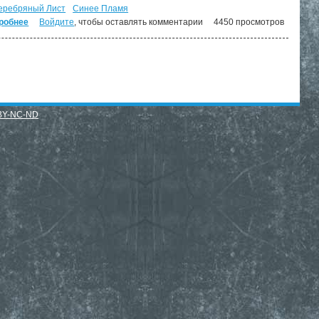
еребряный Лист
Синее Пламя
робнее
о Арвендейл. ("Арвендейл" - 1)
Войдите
, чтобы оставлять комментарии
4450 просмотров
BY-NC-ND