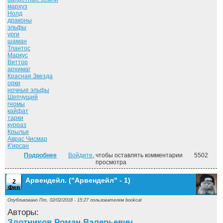
мархуз
Нолд
драконы
эльфы
урги
шаман
Тлантос
Маркус
Виттор
архимаг
Красная Звезда
орки
ночные эльфы
Шепчущий
гномы
кайфат
тарки
курраз
Крылья
Аврас Чисмар
К'ирсан
Подробнее
о Власть силы. Том-2. ("Дорога домой" - 6)
Войдите
, чтобы оставлять комментарии
5502
просмотра
Арвендейл. ("Арвендейл" - 1)
2
Фев
Опубликовано Пт, 02/02/2018 - 15:27 пользователем
bookcat
Авторы:
Злотников Роман Валерьевич