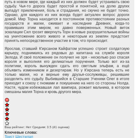
путь в новом мире, где каждый из них должен будет устраивать свою
судьбу. Чья-то дорога будет простой и понятной, на долю других
выпадут приключения, боль и страдания, но скучно не будет точно.
Однако, для каждого из них всегда будет актуален вопрос дороги
домой. Мир Торна находится в постоянном противостоянии разных
государств и магии, оживает и наследние Древних, когда-то
правивших этим миром, но давно поверженных. Новый виток
эскалации Сил грозит ввергнуть Торн в новые разрушительные войны
на уничтожение всего живого и некоторым из землян предстоит
принять непосредственное участие в том, что происходит.
Ярослав, ставший К'ирсаном Кайфатом успешно строит солдатскую
карьеру, поднимаясь из рядовых до капитана на службе короля
Зелода. И своё положение он получил не зря - несколько раз спасая
короля и выполняя его деликатные поручения. Только вот из-за
политики, король вынужден сдать его светлым эльфам, а ещё
объявить изменником и дезертирам. Но у К'ирсана теперь есть не
только магия, но и верные ему друзья-сослуживцы, решившие
разделить его судьбу. Выбившийся в Старшие Ученики Олег в итоге
приходит к союзу с гномами и покушению на него со стороны Нолда.
Настя, чудом избежавшая лап вампира, рожает мальчика, в котором
смешаны магия Торна и кровь другого мира.
Ваш рейтинг:
Нет
Средняя:
3.5
(
41
оценка)
Ключевые слова:
Трист Шестилап