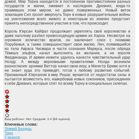
домой. Мир Торна находится в постоянном противостоянии разных
государств и магии, оживает и наследние Древних, когда-то
правивших этим миром, но давно поверженных. Новый виток
эскалации Сил грозит ввергнуть Торн в новые разрушительные войны
на уничтожение всего живого и некоторым из землян предстоит
принять непосредственное участие в том, что происходит.
Король К'ирсан Кайфат продолжает укреплять своё королевство и
даже наголову разбил превосходящую армию их Харна. Несмотря на
огромное количество врагов, он заключает союз с гномами
Порубежья, а также совершенствует свою магию. Лич, появившийся
из тела Авраса Чисмара и части сознания Маркуса, после обряда
Тёмных эльфов, начал выполнять их желания, а не короля
Фердинанда. И армии нежити удалось нанести чувствительный удар
Нолду. А между верховными правителями Нолда возникли
разногласия: архимаг Виттор начал свою игру, а Магистр Бримс хотя и
не знает куда это приведёт, готов к любому развитию событий.
Призванный К'ирсаном в мир Рошаг, мучается от недостатка силы и
пытается возместить его, навербовав новых союзников, присоединяя
к себе Древних, которые спят по всему Торну в специальных склепах.
Ваш рейтинг:
Нет
Средняя:
3.4
(
84
оценок)
Ключевые слова:
Ловчий Бездны
Торн
Сардуор