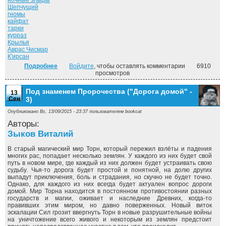
ночные эльфы
Шепчущий
гномы
кайфат
тарки
курраз
Крылья
Аврас Чисмар
К'ирсан
Подробнее
о Владыка Сардуора ("Дорога домой" - 4)
Войдите
, чтобы оставлять комментарии
6910
просмотров
Под знаменем Пророчества ("Дорога домой" -
13
Сен
3)
Опубликовано Вс, 13/09/2015 - 23:37 пользователем
bookcat
Авторы:
Зыков Виталий
В старый магический мир Торн, который пережил взлёты и падения
многих рас, попадает несколько землян. У каждого из них будет свой
путь в новом мире, где каждый из них должен будет устраивать свою
судьбу. Чья-то дорога будет простой и понятной, на долю других
выпадут приключения, боль и страдания, но скучно не будет точно.
Однако, для каждого из них всегда будет актуален вопрос дороги
домой. Мир Торна находится в постоянном противостоянии разных
государств и магии, оживает и наследние Древних, когда-то
правивших этим миром, но давно поверженных. Новый виток
эскалации Сил грозит ввергнуть Торн в новые разрушительные войны
на уничтожение всего живого и некоторым из землян предстоит