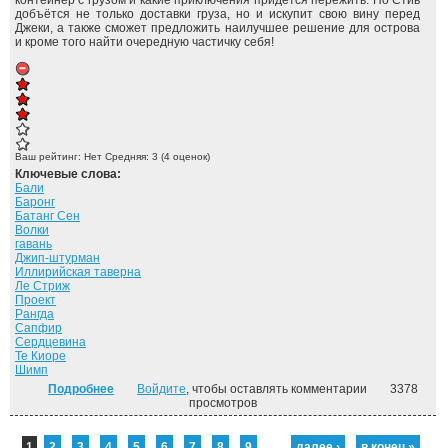
контейнер с грузом и какие приключения придётся пережить. Но Стив
добъётся не только доставки груза, но и искупит свою вину перед
Джеки, а также сможет предложить наилучшее решение для острова
и кроме того найти очередную частичку себя!
Ваш рейтинг:
Нет
Средняя:
3
(
4
оценок)
Ключевые слова:
Бали
Баронг
Батанг Сен
Волки
гавань
Джип-штурман
Иллирийская таверна
Ле Стриж
Проект
Рангда
Сапфир
Сердцевина
Те Киоре
Шимп
Подробнее
о Полуденные врата. ("Спираль" - 2)
Войдите
, чтобы оставлять комментарии
3378
просмотров
Страницы
1
2
3
4
5
6
7
8
9
…
далее ›
в конец »