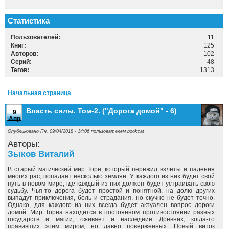
Статистика
Пользователей:
11
Книг:
125
Авторов:
102
Серий:
48
Тегов:
1313
Начальная страница
Власть силы. Том-2. ("Дорога домой" - 6)
9
Апр
Опубликовано Пн, 09/04/2018 - 14:06 пользователем
bookcat
Авторы:
Зыков Виталий
В старый магический мир Торн, который пережил взлёты и падения
многих рас, попадает несколько землян. У каждого из них будет свой
путь в новом мире, где каждый из них должен будет устраивать свою
судьбу. Чья-то дорога будет простой и понятной, на долю других
выпадут приключения, боль и страдания, но скучно не будет точно.
Однако, для каждого из них всегда будет актуален вопрос дороги
домой. Мир Торна находится в постоянном противостоянии разных
государств и магии, оживает и наследние Древних, когда-то
правивших этим миром, но давно поверженных. Новый виток