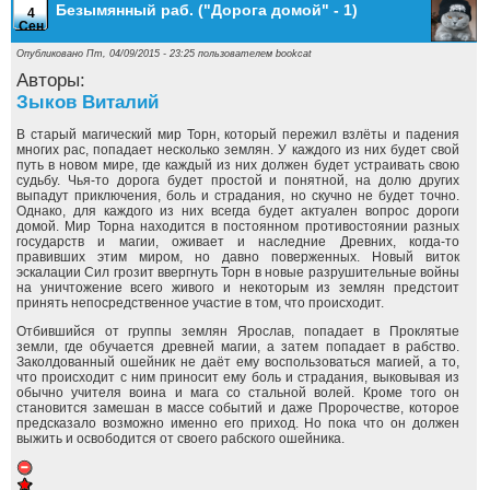
Безымянный раб. ("Дорога домой" - 1)
4
Сен
Опубликовано Пт, 04/09/2015 - 23:25 пользователем
bookcat
Авторы:
Зыков Виталий
В старый магический мир Торн, который пережил взлёты и падения
многих рас, попадает несколько землян. У каждого из них будет свой
путь в новом мире, где каждый из них должен будет устраивать свою
судьбу. Чья-то дорога будет простой и понятной, на долю других
выпадут приключения, боль и страдания, но скучно не будет точно.
Однако, для каждого из них всегда будет актуален вопрос дороги
домой. Мир Торна находится в постоянном противостоянии разных
государств и магии, оживает и наследние Древних, когда-то
правивших этим миром, но давно поверженных. Новый виток
эскалации Сил грозит ввергнуть Торн в новые разрушительные войны
на уничтожение всего живого и некоторым из землян предстоит
принять непосредственное участие в том, что происходит.
Отбившийся от группы землян Ярослав, попадает в Проклятые
земли, где обучается древней магии, а затем попадает в рабство.
Заколдованный ошейник не даёт ему воспользоваться магией, а то,
что происходит с ним приносит ему боль и страдания, выковывая из
обычно учителя воина и мага со стальной волей. Кроме того он
становится замешан в массе событий и даже Пророчестве, которое
предсказало возможно именно его приход. Но пока что он должен
выжить и освободится от своего рабского ошейника.