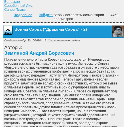
Беневьер
Серебряный Лист
Синее Пламя
Подробнее
о Арвендейл. ("Арвендейл" - 1)
Войдите
, чтобы оставлять комментарии
4459
просмотров
Воины Сарда ("Драконы Сарда" - 2)
26
Окт
Опубликовано Ср, 26/10/2016 - 15:42 пользователем
bookcat
Авторы:
Земляной Андрей Борисович
Приключения юного Гарта Корвона продолжаются. Императору,
который всю жизнь был марионеткой в руках Имперского Совета,
убившего его отца, наконец удаётся сбежать и он вместе с небольшой
группой верных сторонников прибывает на космическую базу Гарта,
где официально передаёт Гарту титул Императора и знак его власти -
контроль над межзвёздной связью. Теперь Гарту волей неволей
придётся заботится не только о своих сверстниках, которых он вывез
с планеты тюрьмы, но и вступить в бой с узурпировавшим власть
Имперским Советом за планеты Империи. Сперва он принимает под
свою власть планету Сард, поднявшую мятеж против имперского
совета и становится там королём по древним обычаям Сарда. Видя
справедливость законов, продвигаемых Гартом, а также его успех и
оценив перспективы, другие планеты также присоединяются к новой
Империи. Имперский Совет плетёт интриги, но не в состоянии
удержать власть, которой не хочет служить любой здравомыслящий
военный или гражданский. Попытки убить Гарта с помощью
специальных киборгов также проваливаются, благодаря охране