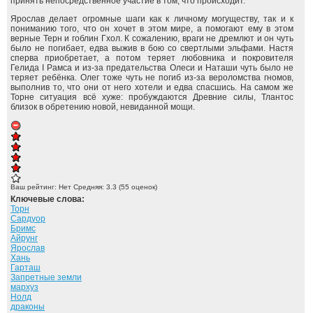
принять непосредственное участие в том, что происходит.
Ярослав делает огромные шаги как к личному могуществу, так и к
пониманию того, что он хочет в этом мире, а помогают ему в этом
верные Терн и гоблин Гхол. К сожалению, враги не дремлют и он чуть
было не погибает, едва выжив в бою со свертлыми эльфами. Настя
сперва приобретает, а потом теряет любовника и покровителя
Гелида I Рамса и из-за предательства Олеси и Наташи чуть было не
теряет ребёнка. Олег тоже чуть не погиб из-за вероломства гномов,
выполнив то, что они от него хотели и едва спасшись. На самом же
Торне ситуация всё хуже: пробуждаются Древние силы, Тлантос
близок в обретению новой, невиданной мощи.
Ваш рейтинг:
Нет
Средняя:
3.3
(
55
оценок)
Ключевые слова:
Торн
Сардуор
Бримс
Айрунг
Ярослав
Хань
Гарташ
Запретные земли
мархуз
Нолд
драконы