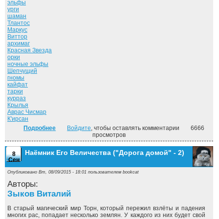
эльфы
урги
шаман
Тлантос
Маркус
Виттор
архимаг
Красная Звезда
орки
ночные эльфы
Шепчущий
гномы
кайфат
тарки
курраз
Крылья
Аврас Чисмар
К'ирсан
Подробнее
о Под знаменем Пророчества ("Дорога домой" - 3)
Войдите
, чтобы оставлять комментарии
6666
просмотров
Наёмник Его Величества ("Дорога домой" - 2)
8
Сен
Опубликовано Вт, 08/09/2015 - 18:01 пользователем
bookcat
Авторы:
Зыков Виталий
В старый магический мир Торн, который пережил взлёты и падения
многих рас, попадает несколько землян. У каждого из них будет свой