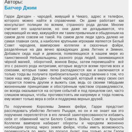
Авторы:
Батчер Джим
Гарри Дрезден - чародей, живущий в Чикаго, адрес и телефон,
которого можно найти в справочнике. Он даже работает как
консультант полиции по всяким, странного рода делам. Многие
считают его шарлатаном, но они даже не догадываются, что
окружающий их мир, кажущийся им таким привычным и обыденным на
самом деле совсем не такой. На самом деле люди здесь далеко не
самая главная сила, а наиболее крупными игроками являются Белый
Совет чародеев, вампирские коллегии и сказочные фэйри,
разделённые на два вечно враждующих дома Летних и Зимних.
Добавьте сюда ещё и демонов, появляющихся в нашем мире из
таинственной Небывальщины, разного рода людей, занимающихся
чёрной магией, оборотней, воинов Веры, затем перемешайте всё
это с разного рода интригами, которые ведутся всеми против всех и
союзами, которые также легко распадаюстся как и заключаются и
только тогда вы получите приблизительное представление о том, что
такое наш мир. Дрезден - белый чародей, который в меру своих сил
старается помочь другим и выжить сам, ведь со своими твёрдыми
жизненными принципами и обострённым чувством справедливости,
он всегда оказывается на острие событий и под прицелом сил, часто
слишком мощных, чтобы противостоять им напрямую и тогда помочь
ему может только вера в себя и поддержка верных друзей.
По поручению Королевы Зимних фейри, Гарри предстоит
расследовать убийство Летнего Рыцаря, но он и не знает как это
поручение переплетётся в его личной заинтересованности избавить
себя от обвинений части Белого Совета. Война Совета и Красной
Коллегии вампиров набирает обороты и чародеям жизненно
необходим проход через земли фейри, чтобы иметь возможность
перемещаться по миру. Но проход будет дан только если Гарри