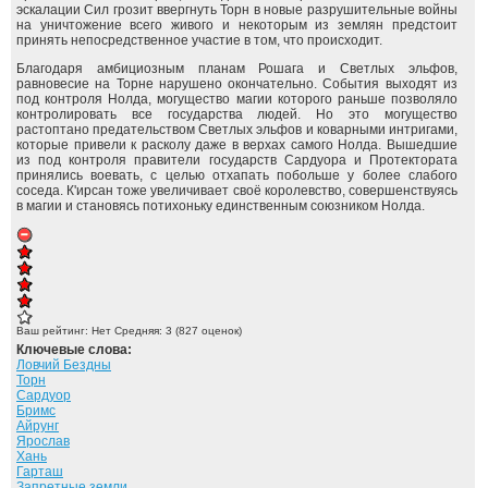
эскалации Сил грозит ввергнуть Торн в новые разрушительные войны
на уничтожение всего живого и некоторым из землян предстоит
принять непосредственное участие в том, что происходит.
Благодаря амбициозным планам Рошага и Светлых эльфов,
равновесие на Торне нарушено окончательно. События выходят из
под контроля Нолда, могущество магии которого раньше позволяло
контролировать все государства людей. Но это могущество
растоптано предательством Светлых эльфов и коварными интригами,
которые привели к расколу даже в верхах самого Нолда. Вышедшие
из под контроля правители государств Сардуора и Протектората
принялись воевать, с целью отхапать побольше у более слабого
соседа. К'ирсан тоже увеличивает своё королевство, совершенствуясь
в магии и становясь потихоньку единственным союзником Нолда.
Ваш рейтинг:
Нет
Средняя:
3
(
827
оценок)
Ключевые слова:
Ловчий Бездны
Торн
Сардуор
Бримс
Айрунг
Ярослав
Хань
Гарташ
Запретные земли