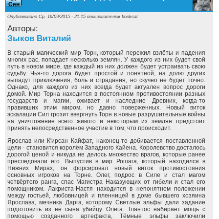
Сен
Опубликовано Ср, 16/09/2015 - 21:15 пользователем
bookcat
Авторы:
Зыков Виталий
В старый магический мир Торн, который пережил взлёты и падения
многих рас, попадает несколько землян. У каждого из них будет свой
путь в новом мире, где каждый из них должен будет устраивать свою
судьбу. Чья-то дорога будет простой и понятной, на долю других
выпадут приключения, боль и страдания, но скучно не будет точно.
Однако, для каждого из них всегда будет актуален вопрос дороги
домой. Мир Торна находится в постоянном противостоянии разных
государств и магии, оживает и наследние Древних, когда-то
правивших этим миром, но давно поверженных. Новый виток
эскалации Сил грозит ввергнуть Торн в новые разрушительные войны
на уничтожение всего живого и некоторым из землян предстоит
принять непосредственное участие в том, что происходит.
Ярослав или К'ирсан Кайфат, наконец-то добивается поставленной
цели - становится королём Западного Кайена. Королевство досталось
дорогой ценой и никуда не делось множество врагов, которые ранее
преследовали его. Выпустив в мир Рошага, который находился в
Нижних Мирах, он форсировал новый виток противостояния
основных игроков на Торне. Олег, подрос в Силе и стал магом
четвёртого ранга, спас Магистра Наказующих от гибели и стал его
помощником. Лакриста-Настя находится в непонятном положении
между гостьей, любовницей и пленницей в доме бывшего хозяина
Ярослава, мечника Дарга, которому Светлые эльфы дали задание
подготовить из её сына убийцу Олега. Тлантос набирает мощь с
помощью созданного артефакта, Тёмные эльфы заключили