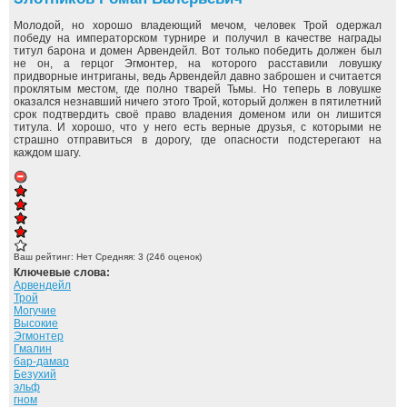
Молодой, но хорошо владеющий мечом, человек Трой одержал
победу на императорском турнире и получил в качестве награды
титул барона и домен Арвендейл. Вот только победить должен был
не он, а герцог Эгмонтер, на которого расставили ловушку
придворные интриганы, ведь Арвендейл давно заброшен и считается
проклятым местом, где полно тварей Тьмы. Но теперь в ловушке
оказался незнавший ничего этого Трой, который должен в пятилетний
срок подтвердить своё право владения доменом или он лишится
титула. И хорошо, что у него есть верные друзья, с которыми не
страшно отправиться в дорогу, где опасности подстерегают на
каждом шагу.
Ваш рейтинг:
Нет
Средняя:
3
(
246
оценок)
Ключевые слова:
Арвендейл
Трой
Могучие
Высокие
Эгмонтер
Гмалин
бар-дамар
Безухий
эльф
гном