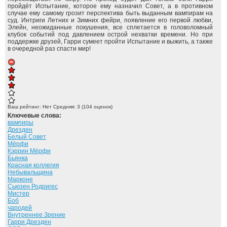
пройдёт Испытание, которое ему назначил Совет, а в противном
случае ему самому грозит перспектива быть выданным вампирам на
суд. Интриги Летних и Зимних фейри, появление его первой любви,
Элейн, неожиданные покушения, все сплетается в головоломный
клубок событий под давлением острой нехватки времени. Но при
поддержке друзей, Гарри сумеет пройти Испытание и выжить, а также
в очередной раз спасти мир!
Ваш рейтинг:
Нет
Средняя:
3
(
104
оценок)
Ключевые слова:
вампиры
Дрезден
Белый Совет
Мёрфи
Кэррин Мёрфи
Бьянка
Красная коллегия
Небывальщина
Марконе
Сьюзен Родригес
Мистер
Боб
чародей
Внутреннее Зрение
Гарри Дрезден