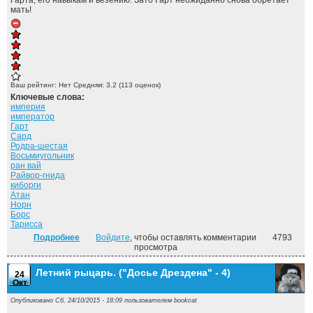
Гарта, его навыкам и везению. Зато Гарт неожиданно снова обретает
мать!
Ваш рейтинг:
Нет
Средняя:
3.2
(
113
оценок)
Ключевые слова:
империя
император
Гарт
Сард
Родра-шестая
Восьмиугольник
ран вай
Райвор-гнида
киборги
Атан
Норн
Борс
Тарисса
Подробнее
о Воины Сарда ("Драконы Сарда" - 2)
Войдите
, чтобы оставлять комментарии
4793
просмотра
Летний рыцарь. ("Досье Дрездена" - 4)
24
Окт
Опубликовано Сб, 24/10/2015 - 18:09 пользователем
bookcat