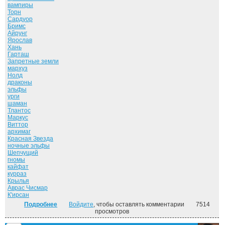
вампиры
Торн
Сардуор
Бримс
Айрунг
Ярослав
Хань
Гарташ
Запретные земли
мархуз
Нолд
драконы
эльфы
урги
шаман
Тлантос
Маркус
Виттор
архимаг
Красная Звезда
ночные эльфы
Шепчущий
гномы
кайфат
курраз
Крылья
Аврас Чисмар
К'ирсан
Подробнее
о Наёмник Его Величества ("Дорога домой" - 2)
Войдите
, чтобы оставлять комментарии
7514
просмотров