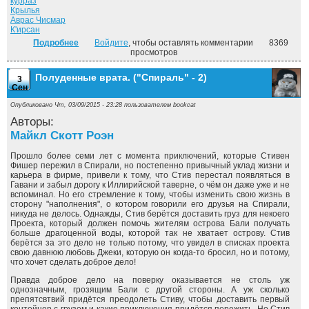
курраз
Крылья
Аврас Чисмар
К'ирсан
Подробнее
о Безымянный раб. ("Дорога домой" - 1)
Войдите
, чтобы оставлять комментарии
8369
просмотров
Полуденные врата. ("Спираль" - 2)
3
Сен
Опубликовано Чт, 03/09/2015 - 23:28 пользователем
bookcat
Авторы:
Майкл Скотт Роэн
Прошло более семи лет с момента приключений, которые Стивен
Фишер пережил в Спирали, но постепенно привычный уклад жизни и
карьера в фирме, привели к тому, что Стив перестал появляться в
Гавани и забыл дорогу к Иллирийской таверне, о чём он даже уже и не
вспоминал. Но его стремление к тому, чтобы изменить свою жизнь в
сторону "наполнения", о котором говорили его друзья на Спирали,
никуда не делось. Однажды, Стив берётся доставить груз для некоего
Проекта, который должен помочь жителям острова Бали получать
больше драгоценной воды, которой так не хватает острову. Стив
берётся за это дело не только потому, что увидел в списках проекта
свою давнюю любовь Джеки, которую он когда-то бросил, но и потому,
что хочет сделать доброе дело!
Правда доброе дело на поверку оказывается не столь уж
однозначным, грозящим Бали с другой стороны. А уж сколько
препятсвтвий придётся преодолеть Стиву, чтобы доставить первый