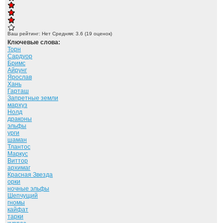
Ваш рейтинг:
Нет
Средняя:
3.6
(
19
оценок)
Ключевые слова:
Торн
Сардуор
Бримс
Айрунг
Ярослав
Хань
Гарташ
Запретные земли
мархуз
Нолд
драконы
эльфы
урги
шаман
Тлантос
Маркус
Виттор
архимаг
Красная Звезда
орки
ночные эльфы
Шепчущий
гномы
кайфат
тарки