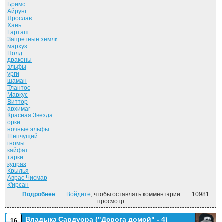
Бримс
Айрунг
Ярослав
Хань
Гарташ
Запретные земли
мархуз
Нолд
драконы
эльфы
урги
шаман
Тлантос
Маркус
Виттор
архимаг
Красная Звезда
орки
ночные эльфы
Шепчущий
гномы
кайфат
тарки
курраз
Крылья
Аврас Чисмар
К'ирсан
Подробнее
о Власть силы. Том 1. ("Дорога домой" - 5)
Войдите
, чтобы оставлять комментарии
10981
просмотр
Владыка Сардуора ("Дорога домой" - 4)
16