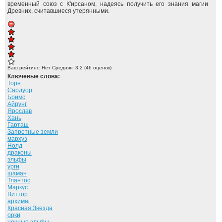
временный союз с К'ирсаном, надеясь получить его знания магии
Древних, считавшиеся утерянными.
Ваш рейтинг:
Нет
Средняя:
3.2
(
46
оценок)
Ключевые слова:
Торн
Сардуор
Бримс
Айрунг
Ярослав
Хань
Гарташ
Запретные земли
мархуз
Нолд
драконы
эльфы
урги
шаман
Тлантос
Маркус
Виттор
архимаг
Красная Звезда
орки