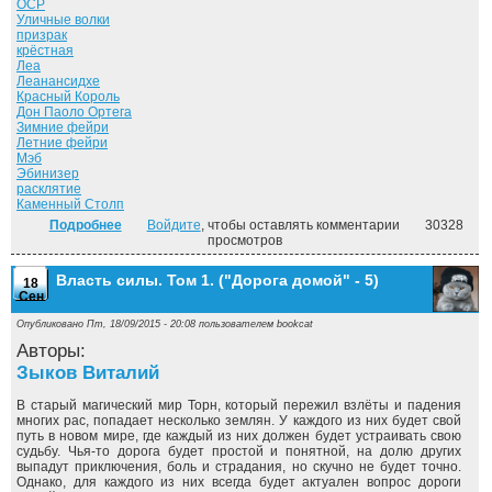
ОСР
Уличные волки
призрак
крёстная
Леа
Леанансидхе
Красный Король
Дон Паоло Ортега
Зимние фейри
Летние фейри
Мэб
Эбинизер
расклятие
Каменный Столп
Подробнее
о Летний рыцарь. ("Досье Дрездена" - 4)
Войдите
, чтобы оставлять комментарии
30328
просмотров
Власть силы. Том 1. ("Дорога домой" - 5)
18
Сен
Опубликовано Пт, 18/09/2015 - 20:08 пользователем
bookcat
Авторы:
Зыков Виталий
В старый магический мир Торн, который пережил взлёты и падения
многих рас, попадает несколько землян. У каждого из них будет свой
путь в новом мире, где каждый из них должен будет устраивать свою
судьбу. Чья-то дорога будет простой и понятной, на долю других
выпадут приключения, боль и страдания, но скучно не будет точно.
Однако, для каждого из них всегда будет актуален вопрос дороги