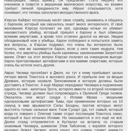
Наказующих, льеру Бримсу. Он предлагает стать Айрунгу его
учеником и повести к вершинам магического искусства, но взамен
требует личной преданности ему. Айрунг отказывается, хотя
понимает, что теперь заполучил могущественного врага.
К'ирсан Кайфат потихоньку несёт свою службу, занимаясь и общаясь
с бароном, который как оказалось знает много интересного. И своё
жалование К'ирсан получает не зря, однажды ночью он убивает
неизвестного убийцу, который пришёл к барону и был обвешан
всякими амулетами, а кроме того отлично дрался на мечах. Увидев
обсидиановый нож у убийцы, барон побледнел и попытался замять
все вопросы, а К'ирсан подумал, что очень бы интересно было
понять, чем же занимается барон, если у него такие недруги, тем
более, что амулеты убийцы были заряжены заклинаниями Запретной
магии. Ответ на этот вопрос К'ирсан получил на очередном выезде:
барон приторговывал артефактами и кое-какими секретами, которые
очень бы хотели знать другие.
Аврас Чисмар прозябает в Джуге, но тут к нему прибывает целых
пятеро магов Тлантоса и высокого ранга. И прибыли они за вещью
Древних, которую назвали Треножником и которую должны были
доставить в Тлантос. А ещё Маркус передавал Чисмара в подчинение
одного из них - капитана Трота, которого вместе со второй половиной
отряда, Чисмар должен был сопровождать к Орлиной Гряде гномов.
Оказалось они везут сундук с Иглами Мрака - мощными
одноразовыми артефактами Тьмы, при применении которых на 10
секунд в мир врываются Силы Бездны, против которых могут
выстоять только сильные маги. Гном Сухарт (да, тот самый, который
когда-то говорил с Олегом) также отдал посланцам Тлантоса заказ,
который и был оплачен Иглами. Но оказывается и это ещё не всё.
Далее отряд отправляется в Кус'калат на встречу со старым
знакомым Чисмара, шаманом Э'юм Тайсипом, с корабля которого
недавно бежал Чисмар, когда узнал, что шаман служит каким-то