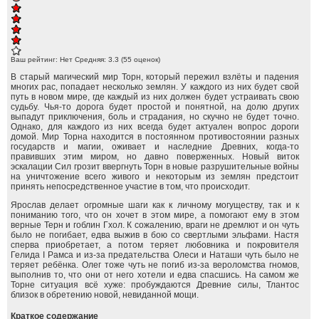
Ваш рейтинг:
Нет
Средняя:
3.3
(
55
оценок)
В старый магический мир Торн, который пережил взлёты и падения
многих рас, попадает несколько землян. У каждого из них будет свой
путь в новом мире, где каждый из них должен будет устраивать свою
судьбу. Чья-то дорога будет простой и понятной, на долю других
выпадут приключения, боль и страдания, но скучно не будет точно.
Однако, для каждого из них всегда будет актуален вопрос дороги
домой. Мир Торна находится в постоянном противостоянии разных
государств и магии, оживает и наследние Древних, когда-то
правивших этим миром, но давно поверженных. Новый виток
эскалации Сил грозит ввергнуть Торн в новые разрушительные войны
на уничтожение всего живого и некоторым из землян предстоит
принять непосредственное участие в том, что происходит.
Ярослав делает огромные шаги как к личному могуществу, так и к
пониманию того, что он хочет в этом мире, а помогают ему в этом
верные Терн и гоблин Гхол. К сожалению, враги не дремлют и он чуть
было не погибает, едва выжив в бою со свертлыми эльфами. Настя
сперва приобретает, а потом теряет любовника и покровителя
Гелида I Рамса и из-за предательства Олеси и Наташи чуть было не
теряет ребёнка. Олег тоже чуть не погиб из-за вероломства гномов,
выполнив то, что они от него хотели и едва спасшись. На самом же
Торне ситуация всё хуже: пробуждаются Древние силы, Тлантос
близок в обретению новой, невиданной мощи.
Краткое содержание