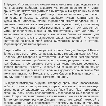
В Криде с К'ирсаном и его людьми отказались иметь дело, даже взять
их рядовыми бойцами: слишком уж много проблем они могли
принести нанимателям, учитывая их историю. Но тут на них выходит
барон Беор Орианг, который ищет нового капитана для своего
гарнизона в замке, которому вдобавок нужен капитан-маг, не
чурающийся Запретной магии. К'ирсан принимает предложение. Он
понимает, что старые враги рано или поздно его найдут и поэтому
ему нужна передышка, чтобы восстановить силы и учиться, учиться
магии, разобравшись с теми знаниями, которые у него уже есть. Но
эксперименты нужно проводить как можно более незаметно для
Нолда и остальных, кто выискивает следы заклинаний. И, конечно,
настоящей сокровищницей стала библиотека барона, в которой
К'ирсан проводил много времени.
Лакриста-Настя стала фавориткой короля Зелода, Гелида I Рамса.
Теперь у неё есть поместье, пожалованное королём и маленький сын
Селерей, для которого она старается. Обладая влиянием при дворе,
она решала мелкие проблемы аристократов, разумеется не просто
так! Однако, и её влияние было ограничено первым советником
короля, герцогом Лукартом, который однозначно дал ей понять за
какие рамки выходить не стоит, если она дорожит собой и сыном. Она
получает письмо из Нолда, в котором Олеся и Наташа пишут, что
приедут к ней в гости весной с мужем Бернаром.
Выздоравшивающего Айрунга, которому врачи пока посоветовали
забыть о полётах на драконах, отправили в часть, расположенную
около мощных следящих артефактов Глаз Тюра. Под прикрытием
охранной роты, здесь расположился исследовательский городок, где
маги Нолда совершенствовали свои навыки и знания в боевой магии.
Тут-то его посетил магистр Дитрим Чимир, тот самый, который в
совете магов Нолда противостоит архимагу Виттору и Магистру