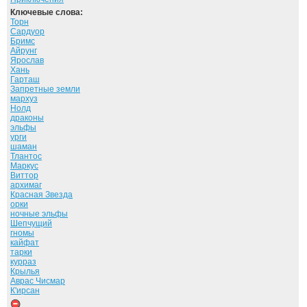
Ключевые слова:
Торн
Сардуор
Бримс
Айрунг
Ярослав
Хань
Гарташ
Запретные земли
мархуз
Нолд
драконы
эльфы
урги
шаман
Тлантос
Маркус
Виттор
архимаг
Красная Звезда
орки
ночные эльфы
Шепчущий
гномы
кайфат
тарки
курраз
Крылья
Аврас Чисмар
К'ирсан