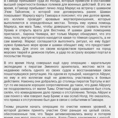
В Гамзар прибывают суда из Нолда, которые привезли в обстановке
высшей секретности боевых големов для военных действий. В это же
время, в Гамзар прибывает лично лорд Маркус на встречу с шаманом
Э'юм Тайсипом, о которой они договорились ранее. Шаман
показывает Маркусу карту Гамзара и поясняет, что уже долгое время,
его коллеги проводят кровавые жертвоприношения, которые
выполняются в определённых местах. Теперь ему нужна помощь
Маркуса, как мага Тьмы, чтобы довершить начатое: сорвать печати
Храма и открыть врата для Вестника. И шаман даже помощника
пригласил... барона Чхивара, вот только Маркус обнаружил, что это
лишь тело, внутри которого находится какая-то тёмная сущность, а не
сам вампир. Маркус соглашается выполнить ритуал, но ему будет
нужно буквально море крови и шаман обещает ему, что предоставит
ему кровь. Для этого он своим колдовством призывает на город
морских тварей и демонов глубин, а удар по астралу взорвал портал в
посольстве Нолда.
В это время Нолд совершал ещё одну операцию - карательную
экспедицию к пиратам Змеиного архипелага, жестоко мстя за
недавнюю гибель одного из своих судов и восстанавливая свою
пошатнувшуюся репутацию. На одном из пузырей, находится Айрунг,
но ему и его коллегам ещё не довелось участвовать в боевых
действиях. Наконец они добрались до столицы пиратов Тортулы и вот
тут-то им оказали хорошее сопротивление да такое, что даже Айрунгу
не поздоровилось от магии Тьмы. Ответный удар шаманов был столь
силён, что командование дало приказ к отступлению. Теперь Айрунг и
сам понял о чём говорил льер Бримс и как ослаб Нолд. Но оказалось,
что приказ к отступлению был дан в связи с событиями в Гамзаре.
Гномы решили начать операцию по очистке нижних уровней, в
которой должен принять участие Олег раньше на целый сезон,
обеспокоенные тем, что Твари активизировались внизу и потеряв
время они могут просто не успеть. Когда Олега ознакомили с картой,