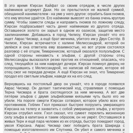
В это время К'ирсан Кайфат со своим отрядом, в числе других
наёмников штурмует Дахи. Но он прельстился не жалкой суммой,
обещанной нанимателем - на уме у него другое: ограбить банк гномов,
что ему вполне удаётся. Его наёмники вывозят из банка очень круглую
сумму. Чтобы замести следы и направить гномов по ложному следу,
К'ирсан подбрасывает часть денег наёмникам из другого отряда.
Оставшееся золото он зарыл в одном из оазисов, защитив место
заклинаниями. Добавшись в город Чилизу, К'ирсан узнаёт что его
ищет Аврас Чисмар, а ещё брат мечника, убитого им у Двух Сестёр. В
Чилизе, К'ирсан встречается с халине Мелиссандрой, которой он
увлёкся и она ответила ему взаимностью, но вот утром состоялся
разговор с её отцом, Тимаренисом, который оказался полуэльфом. С
одной стороны ненависть к эльфам, с другой стороны отец
Мелиссандры высказался резко против их отношений, опасаясь, что
след, тянущийся за ним навредит дочери. К'ирсан покинул дворец не
попрощавшись с Мелиссандрой, но написав ей письмо, которое её
отец сжог не передав дочери. А ещё К'ирсан не знал, что Тимаренис
продал его светлым эльфам, наведя их на его след.
Вернувшись на постоялый двор он узнаёт, что в городе появился
Аврас Чисмар. Он делает тактический ход, стравливая с помощью
Терна Чисмара и брата охотящегося за ним мечника. А вот две
пятёрки эльфов с двумя эльфийскими князьями чуть было его не
убили. На пороге смерти К'ирсан сотворил, которое убило всех его
противников. Гоблин Гхол приказал быстрее погрузить умирающего
К'ирсана на телегу и захватить с собой умирающего эльфа, у котрого
К'ирсан отрубил ноги. Гхол сказал, что сумеет перелить жизненную
силу эльфа в капитана и таким образом, он не умрёт. Отставшиеся в
живых Терн и ещё пара человек из их отряда, быстро покидают город,
увозя К'ирсана. Аврас Чисмар смог победить брата Шакрида с
помощью изготовленного им Спутника. Он убил и самого мечника и