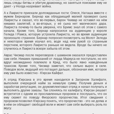
лишь следы битвы и убитую драконицу, но заняться поисками ему не
дают - у Нолда назревает война.
А к Лакристе приехали долгожданные гости: Олеся, Наташа вместе с
мужем Бернаром. Бернар как обладающий магией проверил сына
Лакристы и сказал, что во-первых, барон Чхивар не оставил на нём
никаких заклятий, а во-вторых, у её сына нет магического дара.
Лакриста почему-то была уверена, что Бримс знал об этом с самого
начала. Кроме того, Бернар напросился на аудиенцию у короля
Гелида I Рамса, которую устроила Лакриста, но во время аудиенции
произошло странное. Бернар попросил посмотреть на Молот Зелода
и некоторое время изучал его, водя над ним рукой со странным
перстнем, которого Лакриста раньше не видела. Вроде бы ничего не
случилось и Лакриста вскоре забыла об этом.
Аврас Чисмар после переговоров с шаманом оказался предоставлен
сам себе. Никаких приказаний от лорда Маркуса не поступало, но его
вдруг неожиданно повлекло в Крид, что было явно наведённым
трансом. Кроме того, Чисмар заметил, что сильно вырос в силе.
Поводок воли, ведущий его потащил дальше, обозначая имя, которое
ему уже было известно - К'ирсан Кайфат.
А отряд К'ирсана в это время находился в Загорном Халифате,
выполняя очередной найм за немалую сумму. Получив деньги и
заработав репутацию, он доукомплектовал отряд и начал получать и
выполнять другие заказы. Так слоняясь по халифату, К'ирсан решает
встретится с одним из прославленных пророков и послушать, что он
ему скажет по поводу Фиорского пророчества. Итог свидания с
пророком позволил К'ирсану понять, что пророчество - это не догма и
в нём он обладает свободой воли и может сам себе выбирать роль по
вкусу.