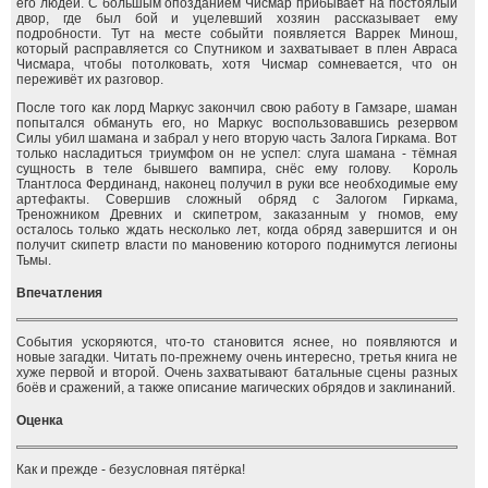
его людей. С большым опозданием Чисмар прибывает на постоялый
двор, где был бой и уцелевший хозяин рассказывает ему
подробности. Тут на месте собыйти появляется Варрек Минош,
который расправляется со Спутником и захватывает в плен Авраса
Чисмара, чтобы потолковать, хотя Чисмар сомневается, что он
переживёт их разговор.
После того как лорд Маркус закончил свою работу в Гамзаре, шаман
попытался обмануть его, но Маркус воспользовавшись резервом
Силы убил шамана и забрал у него вторую часть Залога Гиркама. Вот
только насладиться триумфом он не успел: слуга шамана - тёмная
сущность в теле бывшего вампира, снёс ему голову. Король
Тлантлоса Фердинанд, наконец получил в руки все необходимые ему
артефакты. Совершив сложный обряд с Залогом Гиркама,
Треножником Древних и скипетром, заказанным у гномов, ему
осталось только ждать несколько лет, когда обряд завершится и он
получит скипетр власти по мановению которого поднимутся легионы
Тьмы.
Впечатления
События ускоряются, что-то становится яснее, но появляются и
новые загадки. Читать по-прежнему очень интересно, третья книга не
хуже первой и второй. Очень захватывают батальные сцены разных
боёв и сражений, а также описание магических обрядов и заклинаний.
Оценка
Как и прежде - безусловная пятёрка!