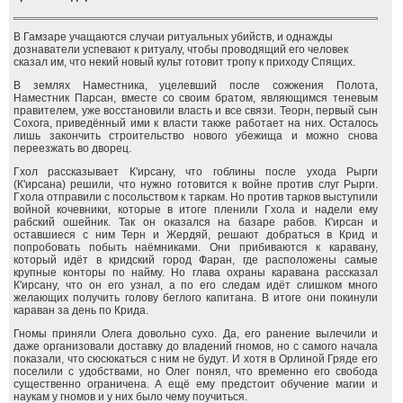
В Гамзаре учащаются случаи ритуальных убийств, и однажды
дознаватели успевают к ритуалу, чтобы проводящий его человек
сказал им, что некий новый культ готовит тропу к приходу Спящих.
В землях Наместника, уцелевший после сожжения Полота,
Наместник Парсан, вместе со своим братом, являющимся теневым
правителем, уже восстановили власть и все связи. Теорн, первый сын
Сохога, приведённый ими к власти также работает на них. Осталось
лишь закончить строительство нового убежища и можно снова
переезжать во дворец.
Гхол рассказывает К'ирсану, что гоблины после ухода Рырги
(К'ирсана) решили, что нужно готовится к войне против слуг Рырги.
Гхола отправили с посольством к таркам. Но против тарков выступили
войной кочевники, которые в итоге пленили Гхола и надели ему
рабский ошейник. Так он оказался на базаре рабов. К'ирсан и
оставшиеся с ним Терн и Жердяй, решают добраться в Крид и
попробовать побыть наёмниками. Они прибиваются к каравану,
который идёт в кридский город Фаран, где расположены самые
крупные конторы по найму. Но глава охраны каравана рассказал
К'ирсану, что он его узнал, а по его следам идёт слишком много
желающих получить голову беглого капитана. В итоге они покинули
караван за день по Крида.
Гномы приняли Олега довольно сухо. Да, его ранение вылечили и
даже организовали доставку до владений гномов, но с самого начала
показали, что сюсюкаться с ним не будут. И хотя в Орлиной Гряде его
поселили с удобствами, но Олег понял, что временно его свобода
существенно ограничена. А ещё ему предстоит обучение магии и
наукам у гномов и у них было чему поучиться.