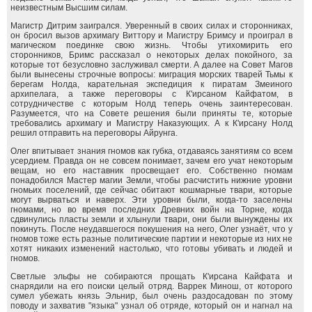
неизвестным Высшим силам.
Магистр Дитрим заигрался. Уверенный в своих силах и сторонниках,
он бросил вызов архимагу Виттору и Магистру Бримсу и проиграл в
магическом поединке свою жизнь. Чтобы утихомирить его
сторонников, Бримс рассказал о некоторых делах покойного, за
которые тот безусловно заслуживал смерти. А далее на Совет Магов
были вынесены строчные вопросы: миграция морских тварей Тьмы к
берегам Нолда, карательная экспедиция к пиратам Змеиного
архипелага, а также переговоры с К'ирсаном Кайфатом, в
сотрудничестве с которым Нолд теперь очень заинтересован.
Разумеется, что на Совете решения были приняты те, которые
требовались архимагу и Магистру Наказующих. А к К'ирсану Нолд
решил отправить на переговоры Айрунга.
Олег впитывает знания гномов как губка, отдаваясь занятиям со всем
усердием. Правда он не совсем понимает, зачем его учат некоторым
вещам, но его наставник просвещает его. Собственно гномам
понадобился Мастер магии Земли, чтобы расчистить нижние уровни
гномьих поселений, где сейчас обитают кошмарные твари, которые
могут вырваться и наверх. Эти уровни были, когда-то заселены
гномами, но во время последних Древних войн на Торне, когда
сдвинулись пласты земли и хлынули твари, они были вынуждены их
покинуть. После неудавшегося покушения на него, Олег узнаёт, что у
гномов тоже есть разные политические партии и некоторые из них не
хотят никаких изменений настолько, что готовы убивать и людей и
гномов.
Светлые эльфы не собираются прощать К'ирсана Кайфата и
снарядили на его поиски целый отряд. Варрек Минош, от которого
сумел убежать князь Эльнир, был очень раздосадован по этому
поводу и захватив "языка" узнал об отряде, который он и нагнал на