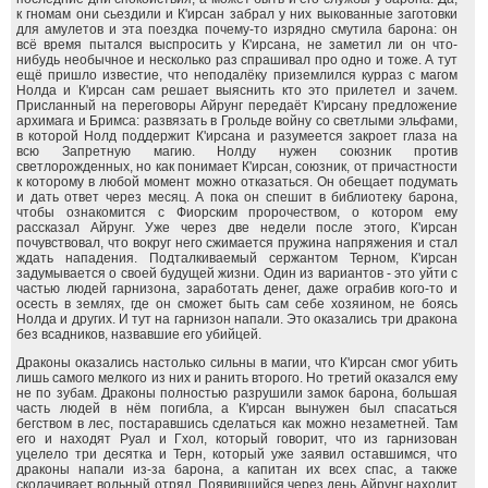
к гномам они сьездили и К'ирсан забрал у них выкованные заготовки
для амулетов и эта поездка почему-то изрядно смутила барона: он
всё время пытался выспросить у К'ирсана, не заметил ли он что-
нибудь необычное и несколько раз спрашивал про одно и тоже. А тут
ещё пришло известие, что неподалёку приземлился курраз с магом
Нолда и К'ирсан сам решает выяснить кто это прилетел и зачем.
Присланный на переговоры Айрунг передаёт К'ирсану предложение
архимага и Бримса: развязать в Грольде войну со светлыми эльфами,
в которой Нолд поддержит К'ирсана и разумеется закроет глаза на
всю Запретную магию. Нолду нужен союзник против
светлорожденных, но как понимает К'ирсан, союзник, от причастности
к которому в любой момент можно отказаться. Он обещает подумать
и дать ответ через месяц. А пока он спешит в библиотеку барона,
чтобы ознакомится с Фиорским пророчеством, о котором ему
рассказал Айрунг. Уже через две недели после этого, К'ирсан
почувствовал, что вокруг него сжимается пружина напряжения и стал
ждать нападения. Подталкиваемый сержантом Терном, К'ирсан
задумывается о своей будущей жизни. Один из вариантов - это уйти с
частью людей гарнизона, заработать денег, даже ограбив кого-то и
осесть в землях, где он сможет быть сам себе хозяином, не боясь
Нолда и других. И тут на гарнизон напали. Это оказались три дракона
без всадников, назвавшие его убийцей.
Драконы оказались настолько сильны в магии, что К'ирсан смог убить
лишь самого мелкого из них и ранить второго. Но третий оказался ему
не по зубам. Драконы полностью разрушили замок барона, большая
часть людей в нём погибла, а К'ирсан вынужен был спасаться
бегством в лес, постаравшись сделаться как можно незаметней. Там
его и находят Руал и Гхол, который говорит, что из гарнизован
уцелело три десятка и Терн, который уже заявил оставшимся, что
драконы напали из-за барона, а капитан их всех спас, а также
сколачивает вольный отряд. Появившийся через день Айрунг находит