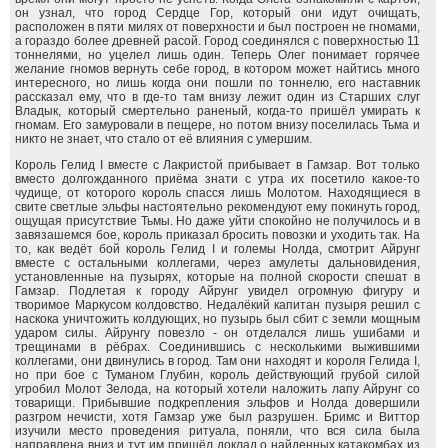
он узнал, что город Сердце Гор, который они идут очищать,
расположен в пяти милях от поверхности и был построен не гномами,
а гораздо более древней расой. Город соединялся с поверхностью 11
тоннелями, но уцелел лишь один. Теперь Олег понимает горячее
желание гномов вернуть себе город, в котором может найтись много
интересного, но лишь когда они пошли по тоннелю, его наставник
рассказал ему, что в где-то там внизу лежит один из Старших слуг
Владык, который смертельно раненый, когда-то пришёл умирать к
гномам. Его замуровали в пещере, но потом внизу поселилась Тьма и
никто не знает, что стало от её влияния с умершим.
Король Гелид I вместе с Лакристой прибывает в Гамзар. Вот только
вместо долгожданного приёма знати с утра их посетило какое-то
чудище, от которого король спасся лишь Молотом. Находящиеся в
свите светлые эльфы настоятельно рекомендуют ему покинуть город,
ощущая присутствие Тьмы. Но даже уйти спокойно не получилось и в
завязашемся бое, король приказал бросить повозки и уходить так. На
то, как ведёт бой король Гелид I и големы Нолда, смотрит Айрунг
вместе с остальными коллегами, через амулеты дальновидения,
установленные на пузырях, которые на полной скорости спешат в
Гамзар. Подлетая к городу Айрунг увидел огромную фигуру и
творимое Маркусом колдовство. Недалёкий капитан пузыря решил с
наскока уничтожить колдующих, но пузырь был сбит с земли мощным
ударом силы. Айрунгу повезло - он отделался лишь ушибами и
трещинами в рёбрах. Соединившись с несколькими выжившими
коллегами, они двинулись в город. Там они находят и короля Гелида I,
но при бое с Туманом Глубин, король действующий грубой силой
угробил Молот Зелода, на который хотели наложить лапу Айрунг со
товарищи. Прибывшие подкрепления эльфов и Нолда довершили
разгром нечисти, хотя Гамзар уже был разрушен. Бримс и Виттор
изучили место проведения ритуала, поняли, что вся сила была
направлена вниз и тут им пришёл доклад о найденных катакомбах из