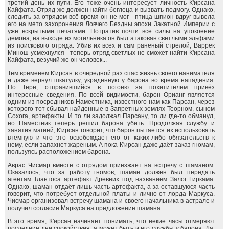
третий день их пути. Его тоже очень интересует личность К'ирсана
Кайфата. Отряд же должен найти беглеца и вызвать подмогу. Однако,
следить за отрядом всё время он не мог - птица-шпион вдруг вывела
его на мето захоронения Ловчего Бездны эпохи Закатной Империи с
уже вскрытыми печатями. Потратив почти все силы на упокоение
демона, на выходе из могильника он был атакован светлыми эльфами
из поискового отряда. Убив их всех и сам раненый стрелой, Варрек
Минош усмехнулся - теперь отряд светлых не сможет найти К'ирсана
Кайфата, везучий же он человек...
Тем временем К'ирсан в очередной раз спас жизнь своего нанимателя
и даже вернул шкатулку, украденную у барона во время нападения.
Но Терн, отправившийся в погоню за похитителем привёз
интересные сведения. По всей видимости, барон Орианг является
одним из посредников Наместника, известного нам как Парсан, через
которого тот сбывал найденные в Запретных землях Теорном, сыном
Сохога, артефакты. И то ли задолжал Парсану, то ли где-то обманул,
но Наместник теперь решил барона убить. Продолжая службу и
занятия магией, К'ирсан говорит, что барон пытается их использовать
втёмную и что это освобождает его от каких-либо обязательств к
нему, если запахнет жареным. А пока К'ирсан даже даёт заказ гномам,
пользуясь расположением барона.
Аврас Чисмар вместе с отрядом приезжает на встречу с шаманом.
Оказалось, что за работу гномов, шаман должен был передать
агентам Тлантоса артефакт Древних под названием Залог Гиркама.
Однако, шаман отдаёт лишь часть артефакта, а за оставшуюся часть
говорит, что потребует отдельной платы и лично от лорда Маркуса.
Чисмар организовал встречу шамана и своего начальника в астрале и
получил согласие Маркуса на предложение шамана.
В это время, К'ирсан начинает понимать, что некие часы отмеряют
последние дни спокойствия, а может быть и его службы у барона. Да,