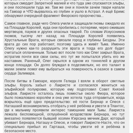
которых смердит Запретной магией и что туда уже спускаются эльфы,
и они поспешили туда же. Там же они и поняли зачем твари напали
на Гамзар и ЧТО вырвалось из глубин и ушло в Астрал. А ещё Бримс
обнаружил очередной фрагмент Фиорского пророчества...
Самое главное, ради чего Олега учили и защищали гномы ожидало их
на Площади Королей, куда они пробились с потерями, через оживших
мертвецов, пауков и других опасных тварей. По словам Искуссников
гномов, тысячу лет назад на Площади Королей появились
Хрустальные Врата, которые связали город и глубины Бездны. Эти
врата до сих пор работают, поэтому здесь и живёт Тьма. Именно
Олегу нужно как-то разрушить эти врата и тогда его долг будет
считаться оплаченным. Только вот после того как Олег закрыл Врата,
истратив почти все свои силы, его тут же попытался убить его же
наставник. Раненый, Олег скрылся в одном из тоннелей в другом
конце площади. Он долго блуждал в подезмельях, но его талант в
магии земли помог ему выбраться на поверхность в оазисе в самом
сердце Залимара.
После битвы в Гамзаре, короля Гелида I взяли в оборот светлые
эльфы. Король забыл о Лакристе и согласился жениться на
эльфийской полукровке, которую ему подготовил Совет Князей
эльфов. Лакристе осталось лишь поместье около Фиора, которое
было пожаловано королём и она уже хотела туда отправиться, когда
вскрылось ещё одно предательство: её гости Бернар и Олеся с
Наташаей вознамерились отобрать у неё ребёнка и увезти в Тлантос,
где к мальчику проявили интерес тамошние маги Тьмы. Лакриста
лежала беспомощной, оглушённой колдовством Бернара, но тут
внезапно появляется бывший хозяин К'ирсана мечник Дарг, который
убивает Бернара, Наташу и Олесю, и говорит Лакристе-Насте, что он
специально прибыл из Гарташа, чтобы увезти её и ребёнка в
безопасное место.