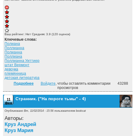
Ваш рейтинг:
Нет
Средняя:
3.9
(
120
оценок)
Ключевые слова:
Полиана
Поллианна
Полианна
Поллиана
Поллианна Уиттиер
штат Вермонт
девочка
племянница
детская литература
Подробнее
о Поллианна
Войдите
, чтобы оставлять комментарии
43288
просмотров
Странник. ("На пороге тьмы" - 4)
11
Фев
Опубликовано Вт, 11/02/2014 - 15:56 пользователем
bookcat
Авторы:
Круз Андрей
Круз Мария