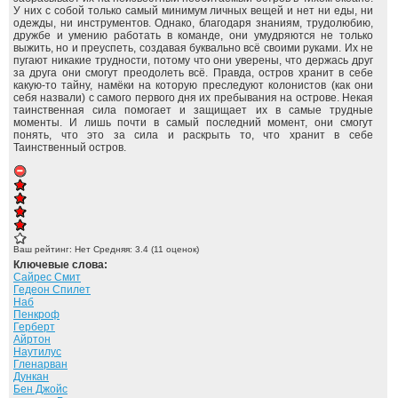
У них с собой только самый минимум личных вещей и нет ни еды, ни
одежды, ни инструментов. Однако, благодаря знаниям, трудолюбию,
дружбе и умению работать в команде, они умудряются не только
выжить, но и преуспеть, создавая буквально всё своими руками. Их не
пугают никакие трудности, потому что они уверены, что держась друг
за друга они смогут преодолеть всё. Правда, остров хранит в себе
какую-то тайну, намёки на которую преследуют колонистов (как они
себя назвали) с самого первого дня их пребывания на острове. Некая
таинственная сила помогает и защищает их в самые трудные
моменты. И лишь почти в самый последний момент, они смогут
понять, что это за сила и раскрыть то, что хранит в себе
Таинственный остров.
Ваш рейтинг:
Нет
Средняя:
3.4
(
11
оценок)
Ключевые слова:
Сайрес Смит
Гедеон Спилет
Наб
Пенкроф
Герберт
Айртон
Наутилус
Гленарван
Дункан
Бен Джойс