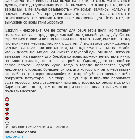
существуют и активно паразитируют на людях те, о ком мы привыкли
думать, как о досужем вымысле. Но вымысел - это как раз то, во что
верим мы, а печальная реальность - это зомби, вампиры, колдуны и
прочая нечисть. Мы предпочитаем закрывать на всё это глаза и
отказываемся воспринимать реальное положение дел. Но есть те, кто
вынужден со всем этим бороться.
Кирилл - некромант. Он не хотел для себя этой доли, но таковым
оказался его дар, предопределивший его дальнейшую судьбу. Он не
стремиться к власти ни над живыми ни над мёртвыми, именно потому
что понимает мёртвых как никто другой. И пользуясь своим даром и
силами всячески противится тем, кто поднимает из могил зомби,
чтобы делать на них деньги. Вместе с группой единомышленников он
выезжает на задания для борьбы со всевозможной нечистью и никто
не сможет сказать, что это лёгкая работа. Однако, даже это, ещё не
самое плохое. Гораздо хуже, когда в городе появляется другой
некромант, с гораздо большей силой, для которого игры с мёртвыми -
это забава, тешащая самолюбие и который убивает живых, чтобы
приручить потустороннюю тварь. А тут ещё в Кирилле проявляет
заинтересованность старейший вампир в городе, которому нужно от
Кирилла именно то, чем он категорически не желает заниматься -
поднять мёртвого!
Ваш рейтинг:
Нет
Средняя:
3.4
(
9
оценок)
Ключевые слова:
некромант