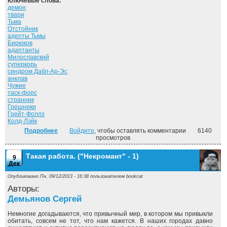
Ключевые слова:
демон
твари
Тьма
Отстойник
адепты Тьмы
Бирюков
адаптанты
Милославский
суперкорь
синдром Дабл-Ар-Эс
анклав
Чужие
таск-форс
странник
Грешники
Грейт-Фоллз
Колд-Лэйк
Подробнее
о Странник. ("На пороге тьмы" - 4)
Войдите
, чтобы оставлять комментарии
6140
просмотров
Такая работа. ("Некромант" - 1)
9
Дек
Опубликовано Пн, 09/12/2013 - 16:38 пользователем
bookcat
Авторы:
Демьянов Сергей
Немногие догадываются, что привычный мир, в котором мы привыкли
обитать, совсем не тот, что нам кажется. В наших городах давно