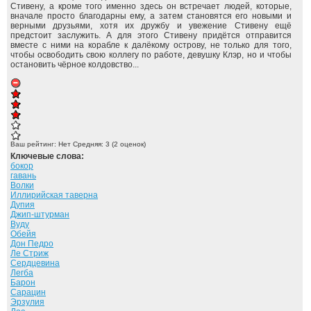
Стивену, а кроме того именно здесь он встречает людей, которые,
вначале просто благодарны ему, а затем становятся его новыми и
верными друзьями, хотя их дружбу и увежение Стивену ещё
предстоит заслужить. А для этого Стивену придётся отправится
вместе с ними на корабле к далёкому острову, не только для того,
чтобы освободить свою коллегу по работе, девушку Клэр, но и чтобы
остановить чёрное колдовство...
Ваш рейтинг:
Нет
Средняя:
3
(
2
оценок)
Ключевые слова:
бокор
гавань
Волки
Иллирийская таверна
Дупия
Джип-штурман
Вуду
Обейя
Дон Педро
Ле Стриж
Сердцевина
Легба
Барон
Сарацин
Эрзулия