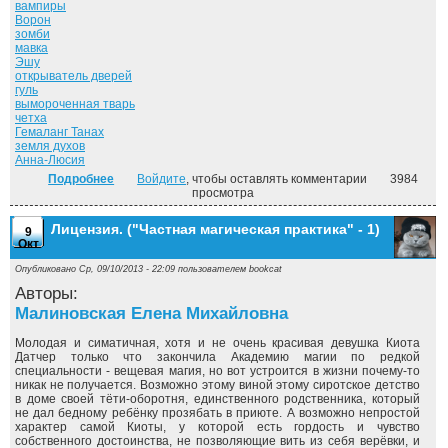
вампиры
Ворон
зомби
мавка
Эшу
открыватель дверей
гуль
вымороченная тварь
четха
Гемаланг Танах
земля духов
Анна-Люсия
Подробнее
о Такая работа. ("Некромант" - 1)
Войдите
, чтобы оставлять комментарии
3984
просмотра
Лицензия. ("Частная магическая практика" - 1)
9
Окт
Опубликовано Ср, 09/10/2013 - 22:09 пользователем
bookcat
Авторы:
Малиновская Елена Михайловна
Молодая и симатичная, хотя и не очень красивая девушка Киота
Датчер только что закончила Академию магии по редкой
специальности - вещевая магия, но вот устроится в жизни почему-то
никак не получается. Возможно этому виной этому сиротское детство
в доме своей тёти-оборотня, единственного родственника, который
не дал бедному ребёнку прозябать в приюте. А возможно непростой
характер самой Киоты, у которой есть гордость и чувство
собственного достоинства, не позволяющие вить из себя верёвки, и