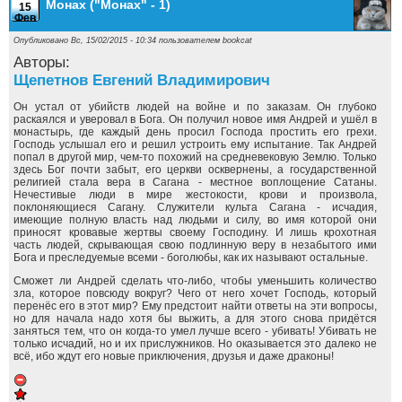
Монах ("Монах" - 1)
15
Фев
Опубликовано Вс, 15/02/2015 - 10:34 пользователем
bookcat
Авторы:
Щепетнов Евгений Владимирович
Он устал от убийств людей на войне и по заказам. Он глубоко
раскаялся и уверовал в Бога. Он получил новое имя Андрей и ушёл в
монастырь, где каждый день просил Господа простить его грехи.
Господь услышал его и решил устроить ему испытание. Так Андрей
попал в другой мир, чем-то похожий на средневековую Землю. Только
здесь Бог почти забыт, его церкви осквернены, а государственной
религией стала вера в Сагана - местное воплощение Сатаны.
Нечестивые люди в мире жестокости, крови и произвола,
поклоняющиеся Сагану. Служители культа Сагана - исчадия,
имеющие полную власть над людьми и силу, во имя которой они
приносят кровавые жертвы своему Господину. И лишь крохотная
часть людей, скрывающая свою подлинную веру в незабытого ими
Бога и преследуемые всеми - боголюбы, как их называют остальные.
Сможет ли Андрей сделать что-либо, чтобы уменьшить количество
зла, которое повсюду вокруг? Чего от него хочет Господь, который
перенёс его в этот мир? Ему предстоит найти ответы на эти вопросы,
но для начала надо хотя бы выжить, а для этого снова придётся
заняться тем, что он когда-то умел лучше всего - убивать! Убивать не
только исчадий, но и их прислужников. Но оказывается это далеко не
всё, ибо ждут его новые приключения, друзья и даже драконы!