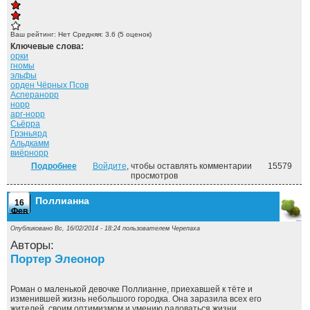
Ваш рейтинг:
Нет
Средняя:
3.6
(
5
оценок)
Ключевые слова:
орки
гномы
эльфы
орден Чёрных Псов
Асперанорр
норр
арг-норр
Сьёрра
Грэньярд
Альдкамм
виёрнорр
Подробнее
о Псарь ("Под созвездием Чёрных Псов" - 1)
Войдите
, чтобы оставлять комментарии
15579
просмотров
Поллианна
16
Фев
Опубликовано Вс, 16/02/2014 - 18:24 пользователем
Черепаха
Авторы:
Портер Элеонор
Роман о маленькой девочке Поллианне, приехавшей к тёте и
изменившей жизнь небольшого городка. Она заразила всех его
жителей своим оптимизмом и умению радоваться жизни.