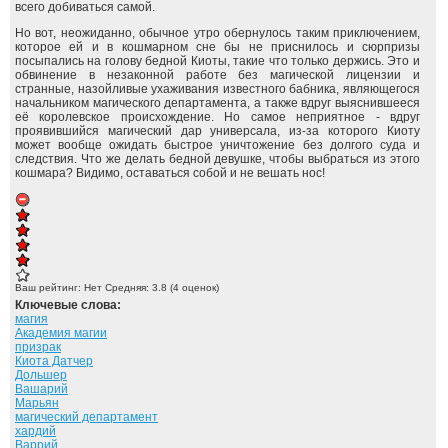
всего добиваться самой.
Но вот, неожиданно, обычное утро обернулось таким приключением,
которое ей и в кошмарном сне бы не приснилось и сюрпризы
посыпались на голову бедной Киоты, такие что только держись. Это и
обвинение в незаконной работе без магической лицензии и
странные, назойливые ухаживания известного бабника, являющегося
начальником магического департамента, а также вдруг выяснившееся
её королевское происхождение. Но самое неприятное - вдруг
проявившийся магический дар универсала, из-за которого Киоту
может вообще ожидать быстрое уничтожение без долгого суда и
следствия. Что же делать бедной девушке, чтобы выбраться из этого
кошмара? Видимо, оставаться собой и не вешать нос!
Ваш рейтинг:
Нет
Средняя:
3.8
(
4
оценок)
Ключевые слова:
магия
Академия магии
призрак
Киота Датчер
Дольшер
Вашарий
Марьян
магический департамент
хардий
Варрий