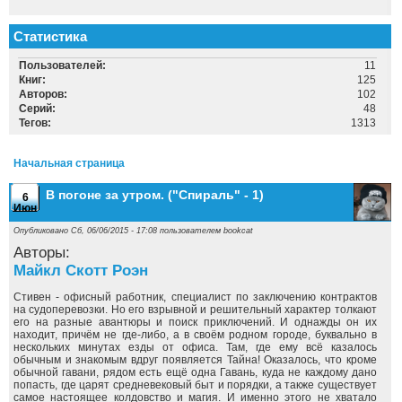
Статистика
Пользователей:
11
Книг:
125
Авторов:
102
Серий:
48
Тегов:
1313
Начальная страница
В погоне за утром. ("Спираль" - 1)
6
Июн
Опубликовано Сб, 06/06/2015 - 17:08 пользователем
bookcat
Авторы:
Майкл Скотт Роэн
Стивен - офисный работник, специалист по заключению контрактов
на судоперевозки. Но его взрывной и решительный характер толкают
его на разные авантюры и поиск приключений. И однажды он их
находит, причём не где-либо, а в своём родном городе, буквально в
нескольких минутах езды от офиса. Там, где ему всё казалось
обычным и знакомым вдруг появляется Тайна! Оказалось, что кроме
обычной гавани, рядом есть ещё одна Гавань, куда не каждому дано
попасть, где царят средневековый быт и порядки, а также существует
самое настоящее колдовство и магия. И именно этого не хватало