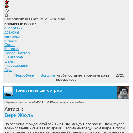
Ваш рейтинг:
Нет
Средняя:
2.3
(
3
оценок)
Ключевые слова:
оборотень
драконы
кикимора
исчадия
Саган
боголюб
Фёдор Гнатьев
Шантаргон
Шанти
Гараскарания
Гара
Подробнее
о Монах ("Монах" - 1)
Войдите
, чтобы оставлять комментарии
2725
просмотров
Таинственный остров
3
Июл
Опубликовано Чт, 03/07/2014 - 20:40 пользователем
bookcat
Авторы:
Верн Жюль
Во времена гражданской войны в США между Севером и Югом, группа
военнопленных сбегает во время шторма на воздушном шаре. Шторм
забрасывает их на неизвестный необитаемый остров в Тихом океане.