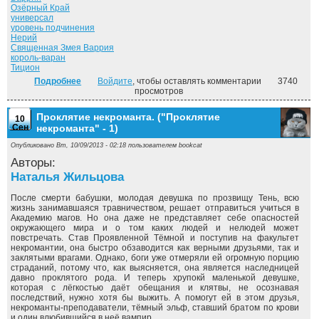
Озёрный Край
универсал
уровень подчинения
Нерий
Священная Змея Варрия
король-варан
Тицион
Подробнее
о Лицензия. ("Частная магическая практика" - 1)
Войдите
, чтобы оставлять комментарии
3740
просмотров
Проклятие некроманта. ("Проклятие
10
Сен
некроманта" - 1)
Опубликовано Вт, 10/09/2013 - 02:18 пользователем
bookcat
Авторы:
Наталья Жильцова
После смерти бабушки, молодая девушка по прозвищу Тень, всю
жизнь занимавшаяся травничеством, решает отправиться учиться в
Академию магов. Но она даже не представляет себе опасностей
окружающего мира и о том каких людей и нелюдей может
повстречать. Став Проявленной Тёмной и поступив на факультет
некромантии, она быстро обзаводится как верными друзьями, так и
заклятыми врагами. Однако, боги уже отмеряли ей огромную порцию
страданий, потому что, как выясняется, она является наследницей
давно проклятого рода. И теперь хрупокй маленькой девушке,
которая с лёгкостью даёт обещания и клятвы, не осознавая
последствий, нужно хотя бы выжить. А помогут ей в этом друзья,
некроманты-преподаватели, тёмный эльф, ставший братом по крови
и один влюбившийся в неё вампир...