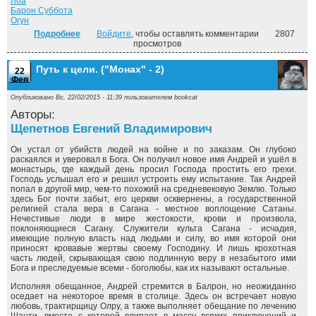
Лоа
Барон Суббота
Огун
Подробнее
о В погоне за утром. ("Спираль" - 1)
Войдите
, чтобы оставлять комментарии
2807
просмотров
Путь к цели. ("Монах" - 2)
22
Фев
Опубликовано Вс, 22/02/2015 - 11:39 пользователем
bookcat
Авторы:
Щепетнов Евгений Владимирович
Он устал от убийств людей на войне и по заказам. Он глубоко
раскаялся и уверовал в Бога. Он получил новое имя Андрей и ушёл в
монастырь, где каждый день просил Господа простить его грехи.
Господь услышал его и решил устроить ему испытание. Так Андрей
попал в другой мир, чем-то похожий на средневековую Землю. Только
здесь Бог почти забыт, его церкви осквернены, а государственной
религией стала вера в Сагана - местное воплощение Сатаны.
Нечестивые люди в мире жестокости, крови и произвола,
поклоняющиеся Сагану. Служители культа Сагана - исчадия,
имеющие полную власть над людьми и силу, во имя которой они
приносят кровавые жертвы своему Господину. И лишь крохотная
часть людей, скрывающая свою подлинную веру в незабытого ими
Бога и преследуемые всеми - боголюбы, как их называют остальные.
Исполняя обещанное, Андрей стремится в Балрон, но неожиданно
оседает на некоторое время в столице. Здесь он встречает новую
любовь, трактирщицу Олру, а также выполняет обещание по лечению