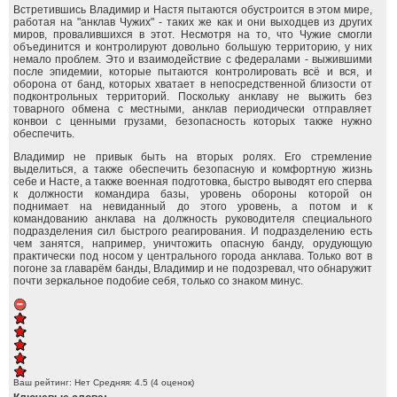
Встретившись Владимир и Настя пытаются обустроится в этом мире,
работая на "анклав Чужих" - таких же как и они выходцев из других
миров, провалившихся в этот. Несмотря на то, что Чужие смогли
объединится и контролируют довольно большую территорию, у них
немало проблем. Это и взаимодействие с федералами - выжившими
после эпидемии, которые пытаются контролировать всё и вся, и
оборона от банд, которых хватает в непосредственной близости от
подконтрольных территорий. Поскольку анклаву не выжить без
товарного обмена с местными, анклав периодически отправляет
конвои с ценными грузами, безопасность которых также нужно
обеспечить.
Владимир не привык быть на вторых ролях. Его стремление
выделиться, а также обеспечить безопасную и комфортную жизнь
себе и Насте, а также военная подготовка, быстро выводят его сперва
к должности командира базы, уровень обороны которой он
поднимает на невиданный до этого уровень, а потом и к
командованию анклава на должность руководителя специального
подразделения сил быстрого реагирования. И подразделению есть
чем занятся, например, уничтожить опасную банду, орудующую
практически под носом у центрального города анклава. Только вот в
погоне за главарём банды, Владимир и не подозревал, что обнаружит
почти зеркальное подобие себя, только со знаком минус.
Ваш рейтинг:
Нет
Средняя:
4.5
(
4
оценок)