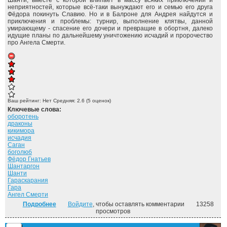
Шанти, вместе с которой влипает в массу всяких приключений и
неприятностей, которые всё-таки вынуждают его и семью его друга
Фёдора покинуть Славию. Но и в Балроне для Андрея найдутся и
приключения и проблемы: турнир, выполнение клятвы, данной
умирающему - спасение его дочери и превращие в обортня, далеко
идущие планы по дальнейшему уничтожению исчадий и пророчество
про Ангела Смерти.
Ваш рейтинг:
Нет
Средняя:
2.6
(
5
оценок)
Ключевые слова:
оборотень
драконы
кикимора
исчадия
Саган
боголюб
Фёдор Гнатьев
Шантаргон
Шанти
Гараскарания
Гара
Ангел Смерти
Подробнее
о Путь к цели. ("Монах" - 2)
Войдите
, чтобы оставлять комментарии
13258
просмотров