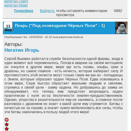
капитан Грант
капитан Немо
Подробнее
о Таинственный остров
Войдите
, чтобы оставлять комментарии
6882
просмотра
Псарь ("Под созвездием Чёрных Псов" - 1)
13
Мар
Опубликовано Чт, 13/03/2014 - 01:10 пользователем
bookcat
Авторы:
Негатин Игорь
Сергей Вьюжин работал в службе безопасности одной фирмы, когда в
один момент всё переменилось. Попав в аварию на своём мотоцикле
он очнулся в другом мире, мире где есть гномы, эльфы, орки и
драконы, но самое главное - есть нечисть, которая набирает силу. И
противостоять этой нечисти могут только такие же как он - попаданцы
с Земли, которые образуют орден Чёрных Псов. Едва освоившись в
этом мире, Серж быстро обрастает верными людьми и связями,
стремясь к своей цели - замку ордена. Но добравшись до замка он
обнаруживает, что теперь ему предстоит возрождать орден
практически с нуля из-за беспечности землян-предшественников.
Однако, упорства и решительности ему не занимать, а главное после
разговора с дракомом он знает к какой цели ему стремится. Битвы с
нечистью не за горами, а значит нужно мобилизовать все силы, чтобы
эти битвы закончились в пользу людей этого мира!