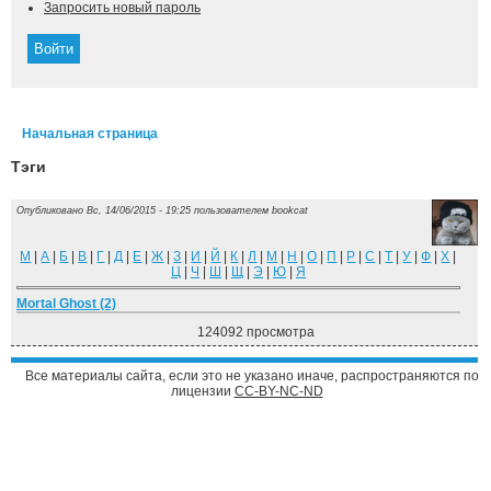
Запросить новый пароль
Начальная страница
Вы здесь
Тэги
Опубликовано Вс, 14/06/2015 - 19:25 пользователем
bookcat
M
|
А
|
Б
|
В
|
Г
|
Д
|
Е
|
Ж
|
З
|
И
|
Й
|
К
|
Л
|
М
|
Н
|
О
|
П
|
Р
|
С
|
Т
|
У
|
Ф
|
Х
|
Ц
|
Ч
|
Ш
|
Щ
|
Э
|
Ю
|
Я
Mortal Ghost (2)
124092 просмотра
Все материалы сайта, если это не указано иначе, распространяются по
лицензии
CC-BY-NC-ND