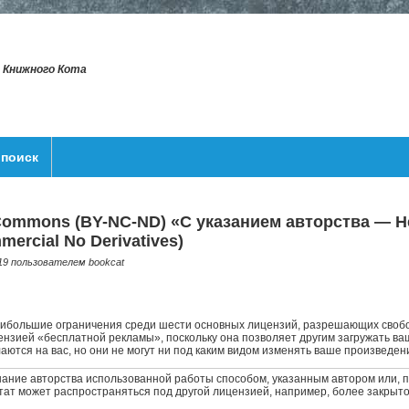
т Книжного Кота
поиск
 Commons (BY-NC-ND) «С указанием авторства — 
mercial No Derivatives)
3:19 пользователем
bookcat
ибольшие ограничения среди шести основных лицензий, разрешающих свобо
нзией «бесплатной рекламы», поскольку она позволяет другим загружать ваш
аются на вас, но они не могут ни под каким видом изменять ваше произведени
ание авторства использованной работы способом, указанным автором или, п
тат может распространяться под другой лицензией, например, более закрыто