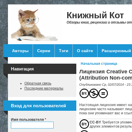
Перейти к основному содержанию
Книжный Кот
Обзоры книг, рецензии и отзывы о
Авторы
Серии
Тэги
О сайте
Расширенный 
Начальная страница
Вы здесь
Навигация
Лицензия Creative
(Attribution Non-com
Обратная связь
Опубликовано Ср, 02/07/2014 - 2
Последние материалы
Настоящая лицензия имеет на
Вход для пользователей
лицензию часто называют лице
пока они упоминают вас и ссыл
Имя пользователя
*
CC-BY
Требуется упомин
других элементов резуль