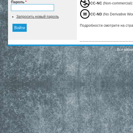
Пароль
*
CC-NC
(Non-commercial)
CC-ND
(No Derivative W
Запросить новый пароль
Подробности смотрите на стр
Все мате