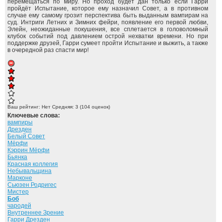
перемещаться по миру. Но проход будет дан только если Гарри
пройдёт Испытание, которое ему назначил Совет, а в противном
случае ему самому грозит перспектива быть выданным вампирам на
суд. Интриги Летних и Зимних фейри, появление его первой любви,
Элейн, неожиданные покушения, все сплетается в головоломный
клубок событий под давлением острой нехватки времени. Но при
поддержке друзей, Гарри сумеет пройти Испытание и выжить, а также
в очередной раз спасти мир!
Ваш рейтинг:
Нет
Средняя:
3
(
104
оценок)
Ключевые слова:
вампиры
Дрезден
Белый Совет
Мёрфи
Кэррин Мёрфи
Бьянка
Красная коллегия
Небывальщина
Марконе
Сьюзен Родригес
Мистер
Боб
чародей
Внутреннее Зрение
Гарри Дрезден