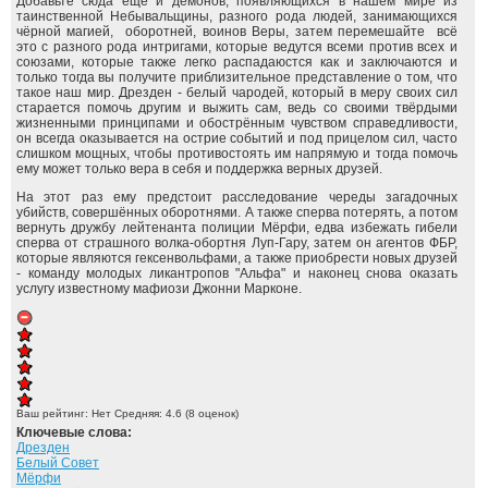
Добавьте сюда ещё и демонов, появляющихся в нашем мире из
таинственной Небывальщины, разного рода людей, занимающихся
чёрной магией, оборотней, воинов Веры, затем перемешайте всё
это с разного рода интригами, которые ведутся всеми против всех и
союзами, которые также легко распадаюстся как и заключаются и
только тогда вы получите приблизительное представление о том, что
такое наш мир. Дрезден - белый чародей, который в меру своих сил
старается помочь другим и выжить сам, ведь со своими твёрдыми
жизненными принципами и обострённым чувством справедливости,
он всегда оказывается на острие событий и под прицелом сил, часто
слишком мощных, чтобы противостоять им напрямую и тогда помочь
ему может только вера в себя и поддержка верных друзей.
На этот раз ему предстоит расследование череды загадочных
убийств, совершённых оборотнями. А также сперва потерять, а потом
вернуть дружбу лейтенанта полиции Мёрфи, едва избежать гибели
сперва от страшного волка-обортня Луп-Гару, затем он агентов ФБР,
которые являются гексенвольфами, а также приобрести новых друзей
- команду молодых ликантропов "Альфа" и наконец снова оказать
услугу известному мафиози Джонни Марконе.
Ваш рейтинг:
Нет
Средняя:
4.6
(
8
оценок)
Ключевые слова:
Дрезден
Белый Совет
Мёрфи