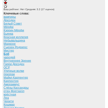
Ваш рейтинг:
Нет
Средняя:
3.2
(
17
оценок)
Ключевые слова:
вампиры
Дрезден
Белый Совет
Мёрфи
Кэррин Мёрфи
Бьянка
Красная коллегия
Небывальщина
Марконе
Сьюзен Родригес
Мистер
Боб
чародей
Внутреннее Зрение
Гарри Дрезден
ОСР
Уличные волки
призрак
Майкл Карпентер
Карпентер
Амораккиус
Слёзы Кассандры
отец Фортхилл
крёстная
Леа
Черити
Кошмар