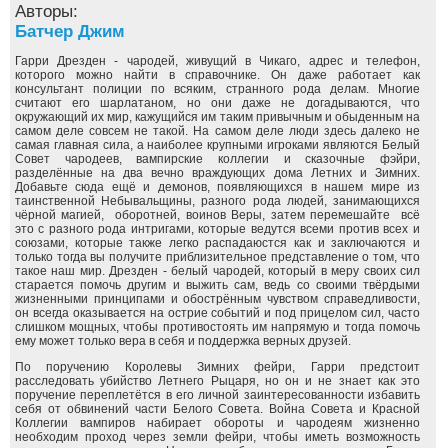
Авторы:
Батчер Джим
Гарри Дрезден - чародей, живущий в Чикаго, адрес и телефон,
которого можно найти в справочнике. Он даже работает как
консультант полиции по всяким, странного рода делам. Многие
считают его шарлатаном, но они даже не догадываются, что
окружающий их мир, кажущийся им таким привычным и обыденным на
самом деле совсем не такой. На самом деле люди здесь далеко не
самая главная сила, а наиболее крупными игроками являются Белый
Совет чародеев, вампирские коллегии и сказочные фэйри,
разделённые на два вечно враждующих дома Летних и Зимних.
Добавьте сюда ещё и демонов, появляющихся в нашем мире из
таинственной Небывальщины, разного рода людей, занимающихся
чёрной магией, оборотней, воинов Веры, затем перемешайте всё
это с разного рода интригами, которые ведутся всеми против всех и
союзами, которые также легко распадаюстся как и заключаются и
только тогда вы получите приблизительное представление о том, что
такое наш мир. Дрезден - белый чародей, который в меру своих сил
старается помочь другим и выжить сам, ведь со своими твёрдыми
жизненными принципами и обострённым чувством справедливости,
он всегда оказывается на острие событий и под прицелом сил, часто
слишком мощных, чтобы противостоять им напрямую и тогда помочь
ему может только вера в себя и поддержка верных друзей.
По поручению Королевы Зимних фейри, Гарри предстоит
расследовать убийство Летнего Рыцаря, но он и не знает как это
поручение переплетётся в его личной заинтересованности избавить
себя от обвинений части Белого Совета. Война Совета и Красной
Коллегии вампиров набирает обороты и чародеям жизненно
необходим проход через земли фейри, чтобы иметь возможность