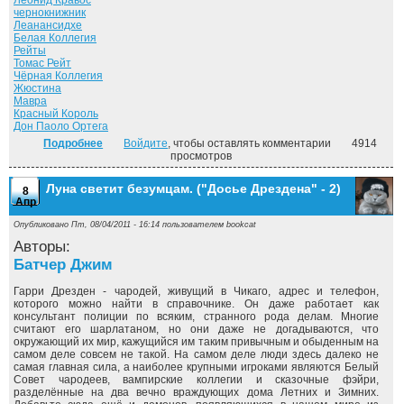
Леонид Кравос
чернокнижник
Леанансидхе
Белая Коллегия
Рейты
Томас Рейт
Чёрная Коллегия
Жюстина
Мавра
Красный Король
Дон Паоло Ортега
Подробнее
о Могила в подарок. ("Досье Дрездена" - 3)
Войдите
, чтобы оставлять комментарии
4914
просмотров
Луна светит безумцам. ("Досье Дрездена" - 2)
8
Апр
Опубликовано Пт, 08/04/2011 - 16:14 пользователем
bookcat
Авторы:
Батчер Джим
Гарри Дрезден - чародей, живущий в Чикаго, адрес и телефон,
которого можно найти в справочнике. Он даже работает как
консультант полиции по всяким, странного рода делам. Многие
считают его шарлатаном, но они даже не догадываются, что
окружающий их мир, кажущийся им таким привычным и обыденным на
самом деле совсем не такой. На самом деле люди здесь далеко не
самая главная сила, а наиболее крупными игроками являются Белый
Совет чародеев, вампирские коллегии и сказочные фэйри,
разделённые на два вечно враждующих дома Летних и Зимних.