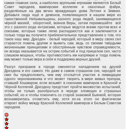
самая главная сила, а наиболее крупными игроками являются Белый
Совет чародеев, вампирские коллегии и сказочные фэйри,
разделённые на два вечно враждующих дома Летних и Зимних.
Добавьте сюда ещё и демонов, появляющихся в нашем мире из
таинственной Небывальщины, разного рода людей, занимающихся
чёрной магией, оборотней, воинов Веры, затем перемешайте всё
это с разного рода интригами, которые ведутся всеми против всех и
союзами, которые также легко распадаюстся как и заключаются и
только тогда вы получите приблизительное представление о том, что
такое наш мир. Дрезден - белый чародей, который в меру своих сил
старается помочь другим и выжить сам, ведь со своими твёрдыми
жизненными принципами и обострённым чувством справедливости,
он всегда оказывается на острие событий и под прицелом сил, часто
слишком мощных, чтобы противостоять им напрямую и тогда помочь
ему может только вера в себя и поддержка верных друзей.
Разгул призраков в городе сменяется нападением на друзей
Дрездена и его самого. Но даже в самом страшном сне, чародей не
смог бы предположить, чем ему отольётся участие в ликвидации
одного чернокнижника и что может творить в мире живых призрак,
ставший Кошмаром, если возьмёт в союзники вампиров и Красной и
Чёрной Коллегий. Дрездену предстоит пройти множество испытаний,
чтобы не только разобраться в череде зловещих и страшных
событий, но и чтобы покончить со старой знакомой Бьянкой, которая
вознамерилась отомстить ему, хотя из-за этого он фактически
откроет войну между Красной Коллегией вампиров и Белым Советом
чародеев.