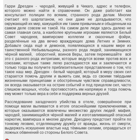
Гарри Дрезден - чародей, живущий в Чикаго, адрес и телефон,
которого можно найти в справочнике. Он даже работает как
консультант полиции по всяким, странного рода делам. Многие
считают его шарлатаном, но они даже не догадываются, что
окружающий их мир, кажущийся им таким привычным и обыденным на
самом деле совсем не такой. На самом деле люди здесь далеко не
самая главная сила, а наиболее крупными игроками являются Белый
Совет чародеев, вампирские коллегии и сказочные фэйри,
разделённые на два вечно враждующих дома Летних и Зимних.
Добавьте сюда ещё и демонов, появляющихся в нашем мире из
таинственной Небывальщины, разного рода людей, занимающихся
чёрной магией, оборотней, воинов Веры, затем перемешайте всё
это с разного рода интригами, которые ведутся всеми против всех и
союзами, которые также легко распадаюстся как и заключаются и
только тогда вы получите приблизительное представление о том, что
такое наш мир. Дрезден - белый чародей, который в меру своих сил
старается помочь другим и выжить сам, ведь со своими твёрдыми
жизненными принципами и обострённым чувством справедливости,
он всегда оказывается на острие событий и под прицелом сил, часто
слишком мощных, чтобы противостоять им напрямую и тогда помочь
ему может только вера в себя и поддержка верных друзей.
Расследование загадочного убийства в отеле, совершённое при
помощи магии выливается в итоге опаснейшими приключениями, в
которые оказываются вовлечены множество других людей: мафия,
чародей, занимающийся чёрной магией и изготавливающий опасный
наркотик, вампирша и многие другие. Дрездену предстоит пройти по
тонкому лезвию, отделяющему дружбу от вражды, жизнь от смерти,
выдержать искушение властью над тёмными силами, оправдаться от
ложных обвинений со стороны Белого Совета.