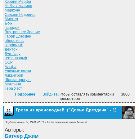
Кэррин Мёрфи
Небывальщина
Марконе
Сьюзен Родригес
Мистер
Боб
чародей
Внутреннее Зрение
Гарри Дрезден
оборотень
верфольф
Дентон
Луп-Гару
гексенвольф
ОСР
Альфа
Уличные волки
ликантроп
Шонзагорргутт
Макфинн
Тера Уэст
Подробнее
о Луна светит безумцам. ("Досье Дрездена" - 2)
Войдите
, чтобы оставлять комментарии
3800
просмотров
Гроза из преисподней. ("Досье Дрездена" - 1)
21
Мар
Опубликовано Пн, 21/03/2011 - 15:46 пользователем
bookcat
Авторы:
Батчер Джим