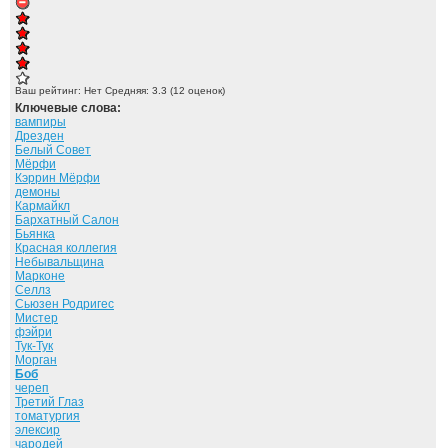
Ваш рейтинг:
Нет
Средняя:
3.3
(
12
оценок)
Ключевые слова:
вампиры
Дрезден
Белый Совет
Мёрфи
Кэррин Мёрфи
демоны
Кармайкл
Бархатный Салон
Бьянка
Красная коллегия
Небывальщина
Марконе
Селлз
Сьюзен Родригес
Мистер
фэйри
Тук-Тук
Морган
Боб
череп
Третий Глаз
томатургия
элексир
чародей