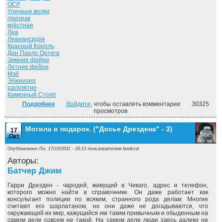
ОСР
Уличные волки
призрак
крёстная
Леа
Леанансидхе
Красный Король
Дон Паоло Ортега
Зимние фейри
Летние фейри
Мэб
Эбинизер
расклятие
Каменный Столп
Подробнее
о Летний рыцарь. ("Досье Дрездена" - 4)
Войдите
, чтобы оставлять комментарии
30325
просмотров
Могила в подарок. ("Досье Дрездена" - 3)
17
Окт
Опубликовано Пн, 17/10/2011 - 18:13 пользователем
bookcat
Авторы:
Батчер Джим
Гарри Дрезден - чародей, живущий в Чикаго, адрес и телефон,
которого можно найти в справочнике. Он даже работает как
консультант полиции по всяким, странного рода делам. Многие
считают его шарлатаном, но они даже не догадываются, что
окружающий их мир, кажущийся им таким привычным и обыденным на
самом деле совсем не такой. На самом деле люди здесь далеко не