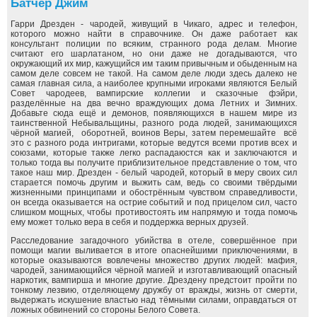
Батчер Джим
Гарри Дрезден - чародей, живущий в Чикаго, адрес и телефон,
которого можно найти в справочнике. Он даже работает как
консультант полиции по всяким, странного рода делам. Многие
считают его шарлатаном, но они даже не догадываются, что
окружающий их мир, кажущийся им таким привычным и обыденным на
самом деле совсем не такой. На самом деле люди здесь далеко не
самая главная сила, а наиболее крупными игроками являются Белый
Совет чародеев, вампирские коллегии и сказочные фэйри,
разделённые на два вечно враждующих дома Летних и Зимних.
Добавьте сюда ещё и демонов, появляющихся в нашем мире из
таинственной Небывальщины, разного рода людей, занимающихся
чёрной магией, оборотней, воинов Веры, затем перемешайте всё
это с разного рода интригами, которые ведутся всеми против всех и
союзами, которые также легко распадаюстся как и заключаются и
только тогда вы получите приблизительное представление о том, что
такое наш мир. Дрезден - белый чародей, который в меру своих сил
старается помочь другим и выжить сам, ведь со своими твёрдыми
жизненными принципами и обострённым чувством справедливости,
он всегда оказывается на острие событий и под прицелом сил, часто
слишком мощных, чтобы противостоять им напрямую и тогда помочь
ему может только вера в себя и поддержка верных друзей.
Расследование загадочного убийства в отеле, совершённое при
помощи магии выливается в итоге опаснейшими приключениями, в
которые оказываются вовлечены множество других людей: мафия,
чародей, занимающийся чёрной магией и изготавливающий опасный
наркотик, вампирша и многие другие. Дрездену предстоит пройти по
тонкому лезвию, отделяющему дружбу от вражды, жизнь от смерти,
выдержать искушение властью над тёмными силами, оправдаться от
ложных обвинений со стороны Белого Совета.