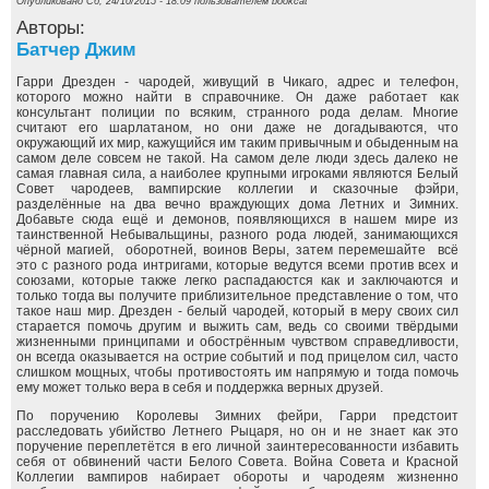
Опубликовано Сб, 24/10/2015 - 18:09 пользователем
bookcat
Авторы:
Батчер Джим
Гарри Дрезден - чародей, живущий в Чикаго, адрес и телефон,
которого можно найти в справочнике. Он даже работает как
консультант полиции по всяким, странного рода делам. Многие
считают его шарлатаном, но они даже не догадываются, что
окружающий их мир, кажущийся им таким привычным и обыденным на
самом деле совсем не такой. На самом деле люди здесь далеко не
самая главная сила, а наиболее крупными игроками являются Белый
Совет чародеев, вампирские коллегии и сказочные фэйри,
разделённые на два вечно враждующих дома Летних и Зимних.
Добавьте сюда ещё и демонов, появляющихся в нашем мире из
таинственной Небывальщины, разного рода людей, занимающихся
чёрной магией, оборотней, воинов Веры, затем перемешайте всё
это с разного рода интригами, которые ведутся всеми против всех и
союзами, которые также легко распадаюстся как и заключаются и
только тогда вы получите приблизительное представление о том, что
такое наш мир. Дрезден - белый чародей, который в меру своих сил
старается помочь другим и выжить сам, ведь со своими твёрдыми
жизненными принципами и обострённым чувством справедливости,
он всегда оказывается на острие событий и под прицелом сил, часто
слишком мощных, чтобы противостоять им напрямую и тогда помочь
ему может только вера в себя и поддержка верных друзей.
По поручению Королевы Зимних фейри, Гарри предстоит
расследовать убийство Летнего Рыцаря, но он и не знает как это
поручение переплетётся в его личной заинтересованности избавить
себя от обвинений части Белого Совета. Война Совета и Красной
Коллегии вампиров набирает обороты и чародеям жизненно