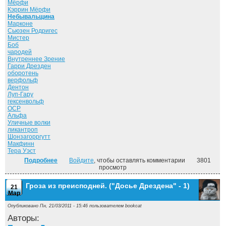
Мёрфи
Кэррин Мёрфи
Небывальщина
Марконе
Сьюзен Родригес
Мистер
Боб
чародей
Внутреннее Зрение
Гарри Дрезден
оборотень
верфольф
Дентон
Луп-Гару
гексенвольф
ОСР
Альфа
Уличные волки
ликантроп
Шонзагорргутт
Макфинн
Тера Уэст
Подробнее
о Луна светит безумцам. ("Досье Дрездена" - 2)
Войдите
, чтобы оставлять комментарии
3801
просмотр
Гроза из преисподней. ("Досье Дрездена" - 1)
21
Мар
Опубликовано Пн, 21/03/2011 - 15:46 пользователем
bookcat
Авторы: