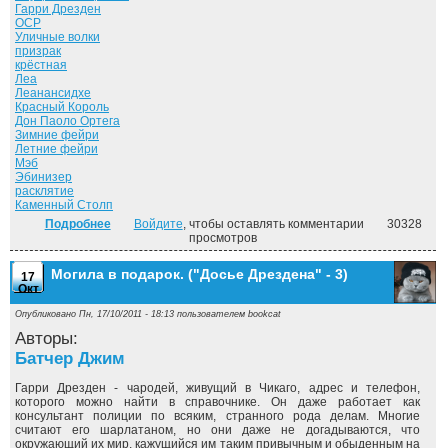
Гарри Дрезден
ОСР
Уличные волки
призрак
крёстная
Леа
Леанансидхе
Красный Король
Дон Паоло Ортега
Зимние фейри
Летние фейри
Мэб
Эбинизер
расклятие
Каменный Столп
Подробнее
о Летний рыцарь. ("Досье Дрездена" - 4)
Войдите
, чтобы оставлять комментарии
30328
просмотров
Могила в подарок. ("Досье Дрездена" - 3)
17
Окт
Опубликовано Пн, 17/10/2011 - 18:13 пользователем
bookcat
Авторы:
Батчер Джим
Гарри Дрезден - чародей, живущий в Чикаго, адрес и телефон,
которого можно найти в справочнике. Он даже работает как
консультант полиции по всяким, странного рода делам. Многие
считают его шарлатаном, но они даже не догадываются, что
окружающий их мир, кажущийся им таким привычным и обыденным на