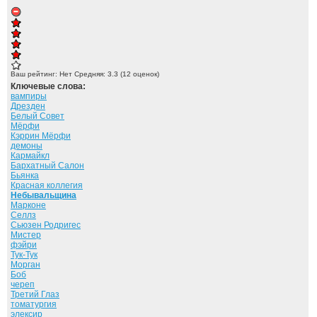
Ваш рейтинг:
Нет
Средняя:
3.3
(
12
оценок)
Ключевые слова:
вампиры
Дрезден
Белый Совет
Мёрфи
Кэррин Мёрфи
демоны
Кармайкл
Бархатный Салон
Бьянка
Красная коллегия
Небывальщина
Марконе
Селлз
Сьюзен Родригес
Мистер
фэйри
Тук-Тук
Морган
Боб
череп
Третий Глаз
томатургия
элексир