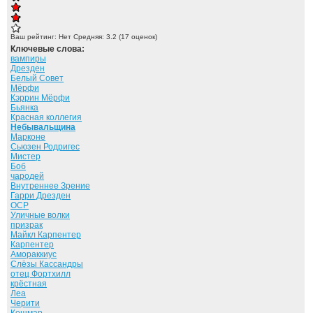
Ваш рейтинг:
Нет
Средняя:
3.2
(
17
оценок)
Ключевые слова:
вампиры
Дрезден
Белый Совет
Мёрфи
Кэррин Мёрфи
Бьянка
Красная коллегия
Небывальщина
Марконе
Сьюзен Родригес
Мистер
Боб
чародей
Внутреннее Зрение
Гарри Дрезден
ОСР
Уличные волки
призрак
Майкл Карпентер
Карпентер
Амораккиус
Слёзы Кассандры
отец Фортхилл
крёстная
Леа
Черити