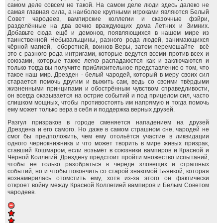
самом деле совсем не такой. На самом деле люди здесь далеко не
самая главная сила, а наиболее крупными игроками являются Белый
Совет чародеев, вампирские коллегии и сказочные фэйри,
разделённые на два вечно враждующих дома Летних и Зимних.
Добавьте сюда ещё и демонов, появляющихся в нашем мире из
таинственной Небывальщины, разного рода людей, занимающихся
чёрной магией, оборотней, воинов Веры, затем перемешайте всё
это с разного рода интригами, которые ведутся всеми против всех и
союзами, которые также легко распадаюстся как и заключаются и
только тогда вы получите приблизительное представление о том, что
такое наш мир. Дрезден - белый чародей, который в меру своих сил
старается помочь другим и выжить сам, ведь со своими твёрдыми
жизненными принципами и обострённым чувством справедливости,
он всегда оказывается на острие событий и под прицелом сил, часто
слишком мощных, чтобы противостоять им напрямую и тогда помочь
ему может только вера в себя и поддержка верных друзей.
Разгул призраков в городе сменяется нападением на друзей
Дрездена и его самого. Но даже в самом страшном сне, чародей не
смог бы предположить, чем ему отольётся участие в ликвидации
одного чернокнижника и что может творить в мире живых призрак,
ставший Кошмаром, если возьмёт в союзники вампиров и Красной и
Чёрной Коллегий. Дрездену предстоит пройти множество испытаний,
чтобы не только разобраться в череде зловещих и страшных
событий, но и чтобы покончить со старой знакомой Бьянкой, которая
вознамерилась отомстить ему, хотя из-за этого он фактически
откроет войну между Красной Коллегией вампиров и Белым Советом
чародеев.