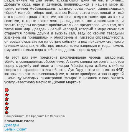
разделённые на два вечно враждующих дома Летних и Зимних.
Добавьте сюда ещё и демонов, появляющихся в нашем мире из
таинственной Небывальщины, разного рода людей, занимающихся
чёрной магией, оборотней, воинов Веры, затем перемешайте всё
это с разного рода интригами, которые ведутся всеми против всех и
союзами, которые также легко распадаюстся как и заключаются и
только тогда вы получите приблизительное представление о том, что
такое наш мир. Дрезден - белый чародей, который в меру своих сил
старается помочь другим и выжить сам, ведь со своими твёрдыми
жизненными принципами и обострённым чувством справедливости,
он всегда оказывается на острие событий и под прицелом сил, часто
слишком мощных, чтобы противостоять им напрямую и тогда помочь
ему может только вера в себя и поддержка верных друзей.
На этот раз ему предстоит расследование череды загадочных
убийств, совершённых оборотнями. А также сперва потерять, а потом
вернуть дружбу лейтенанта полиции Мёрфи, едва избежать гибели
сперва от страшного волка-обортня Луп-Гару, затем он агентов ФБР,
которые являются гексенвольфами, а также приобрести новых друзей
- команду молодых ликантропов "Альфа" и наконец снова оказать
услугу известному мафиози Джонни Марконе.
Ваш рейтинг:
Нет
Средняя:
4.6
(
8
оценок)
Ключевые слова:
Дрезден
Белый Совет