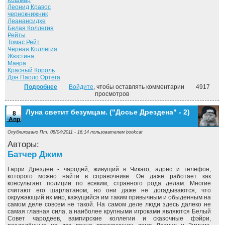
Кошмар
Леонид Кравос
чернокнижник
Леанансидхе
Белая Коллегия
Рейты
Томас Рейт
Чёрная Коллегия
Жюстина
Мавра
Красный Король
Дон Паоло Ортега
Подробнее
о Могила в подарок. ("Досье Дрездена" - 3)
Войдите
, чтобы оставлять комментарии
4917
просмотров
Луна светит безумцам. ("Досье Дрездена" - 2)
8
Апр
Опубликовано Пт, 08/04/2011 - 16:14 пользователем
bookcat
Авторы:
Батчер Джим
Гарри Дрезден - чародей, живущий в Чикаго, адрес и телефон,
которого можно найти в справочнике. Он даже работает как
консультант полиции по всяким, странного рода делам. Многие
считают его шарлатаном, но они даже не догадываются, что
окружающий их мир, кажущийся им таким привычным и обыденным на
самом деле совсем не такой. На самом деле люди здесь далеко не
самая главная сила, а наиболее крупными игроками являются Белый
Совет чародеев, вампирские коллегии и сказочные фэйри,