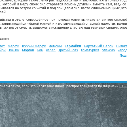
союзами, которые также легко распадаюстся как и заключаются и только тог
й, который в меру своих сил старается помочь другим и выжить сам, ведь
азывается на острие событий и под прицелом сил, часто слишком мощных, чт
зей.
бийства в отеле, совершённое при помощи магии выливается в итоге опасн
, занимающийся чёрной магией и изготавливающий опасный наркотик, вампи
, жизнь от смерти, выдержать искушение властью над тёмными силами, опра
ценок)
вет
Мёрфи
Кэррин Мёрфи
демоны
Кармайкл
Бархатный Салон
Бьянк
йри
Тук-Тук
Морган
Боб
череп
Третий Глаз
томатургия
элексир
чаро
Под
риалы сайта, если это не указано иначе, распространяются по лицензии
CC-