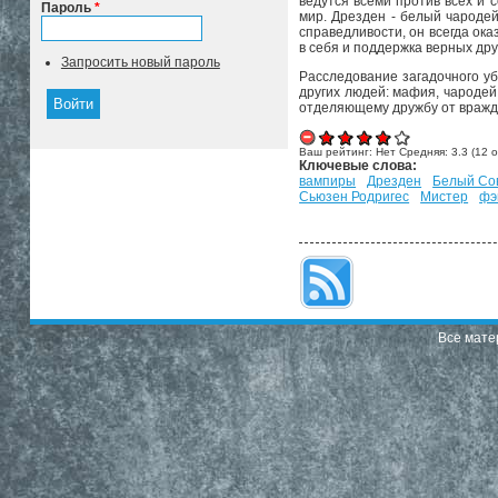
ведутся всеми против всех и 
Пароль
*
мир. Дрезден - белый чароде
справедливости, он всегда ок
в себя и поддержка верных дру
Запросить новый пароль
Расследование загадочного у
других людей: мафия, чародей
отделяющему дружбу от вражды
Ваш рейтинг:
Нет
Средняя:
3.3
(
12
о
Ключевые слова:
вампиры
Дрезден
Белый Со
Сьюзен Родригес
Мистер
фэ
Все мате