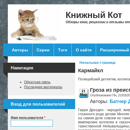
Перейти к основному содержанию
Книжный Кот
Обзоры книг, рецензии и отзывы о
Авторы
Серии
Тэги
О сайте
Расширенный 
Начальная страница
Вы здесь
Навигация
Кармайкл
Полицейский детектив, коллег
Обратная связь
Последние материалы
Гроза из преис
21
Мар
Опубликовано Пн, 21/03/2
Авторы:
Батчер
Вход для пользователей
Гарри Дрезден - чародей, жив
странного рода делам. Многие
Имя пользователя
*
на самом деле совсем не тако
вампирские коллегии и сказ
таинственной Небывальщины, 