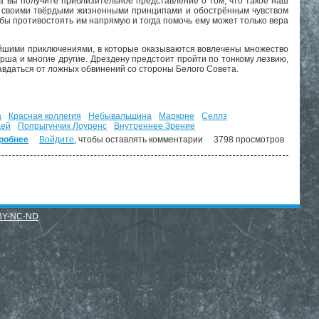
да вы получите приблизительное представление о том, что такое наш
 со своими твёрдыми жизненными принципами и обострённым чувством
обы противостоять им напрямую и тогда помочь ему может только вера
ейшими приключениями, в которые оказываются вовлечены множество
рша и многие другие. Дрездену предстоит пройти по тонкому лезвию,
вдаться от ложных обвинений со стороны Белого Совета.
а
Красная коллегия
Небывальщина
Марконе
Селлз
дей
Попрыгунчик Лоуренс
Внутреннее Зрение
робнее
о Гроза из преисподней. ("Досье Дрездена" - 1)
Войдите
, чтобы оставлять комментарии
3798 просмотров
BY-NC-ND