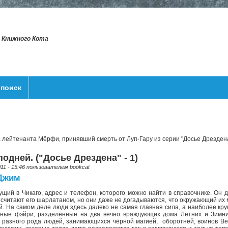
т Книжного Кота
поиск
а лейтенанта Мёрфи, принявший смерть от Луп-Гару из серии "Досье Дрезден
подней. ("Досье Дрездена" - 1)
011 - 15:46 пользователем
bookcat
 Джим
ущий в Чикаго, адрес и телефон, которого можно найти в справочнике. Он д
 считают его шарлатаном, но они даже не догадываются, что окружающий и
й. На самом деле люди здесь далеко не самая главная сила, а наиболее к
очные фэйри, разделённые на два вечно враждующих дома Летних и Зимн
разного рода людей, занимающихся чёрной магией, оборотней, воинов Ве