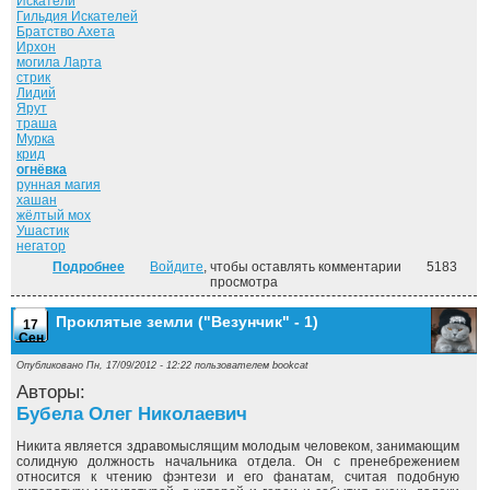
Искатели
Гильдия Искателей
Братство Ахета
Ирхон
могила Ларта
стрик
Лидий
Ярут
траша
Мурка
крид
огнёвка
рунная магия
хашан
жёлтый мох
Ушастик
негатор
Подробнее
о Люди и нелюди. ("Везунчик" - 2)
Войдите
, чтобы оставлять комментарии
5183
просмотра
Проклятые земли ("Везунчик" - 1)
17
Сен
Опубликовано Пн, 17/09/2012 - 12:22 пользователем
bookcat
Авторы:
Бубела Олег Николаевич
Никита является здравомыслящим молодым человеком, занимающим
солидную должность начальника отдела. Он с пренебрежением
относится к чтению фэнтези и его фанатам, считая подобную