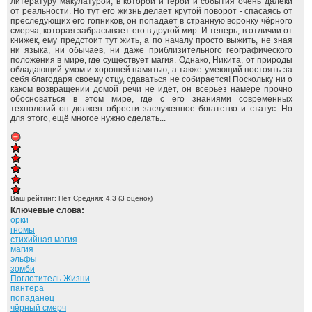
литературу макулатурой, в которой и герои и события очень далеки
от реальности. Но тут его жизнь делает крутой поворот - спасаясь от
преследующих его гопников, он попадает в странную воронку чёрного
смерча, которая забрасывает его в другой мир. И теперь, в отличии от
книжек, ему предстоит тут жить, а по началу просто выжить, не зная
ни языка, ни обычаев, ни даже приблизительного географического
положения в мире, где существует магия. Однако, Никита, от природы
обладающий умом и хорошей памятью, а также умеющий постоять за
себя благодаря своему отцу, сдаваться не собирается! Поскольку ни о
каком возвращении домой речи не идёт, он всерьёз намере прочно
обосноваться в этом мире, где с его знаниями современных
технологий он должен обрести заслуженное богатство и статус. Но
для этого, ещё многое нужно сделать...
Ваш рейтинг:
Нет
Средняя:
4.3
(
3
оценок)
Ключевые слова:
орки
гномы
стихийная магия
магия
эльфы
зомби
Поглотитель Жизни
пантера
попаданец
чёрный смерч