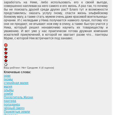
заработать на Нике, либо использовать его к своей выгоде,
совершенно наплевав на него самого и его жизнь. А раз так, то почему
бы не поискать друзей среди других рас? Благо тут и возможности
представились: оказать услугу гному, спасти жизнь эльфийскому
боевому магу, а также стать мужем очень даже красивой воительницы-
орчанки. И с нелюдьми у Ника получается намного лучше, потому что
они не предают, не втыкают нож ему в спину, а также быстро учатся у
Ника, который решил ненавязчиво научить их товариществу и
уважению. И вот уже у нас практически готова дружная компания
искателей приключений, в которой не хватает разве что... пантеры
Мурки, с которой Ник встречается под занавес.
Ваш рейтинг:
Нет
Средняя:
4
(
4
оценок)
Ключевые слова:
орки
гномы
стихийная магия
магия
эльфы
зомби
Поглотитель Жизни
пантера
попаданец
чёрный смерч
Проклятые земли