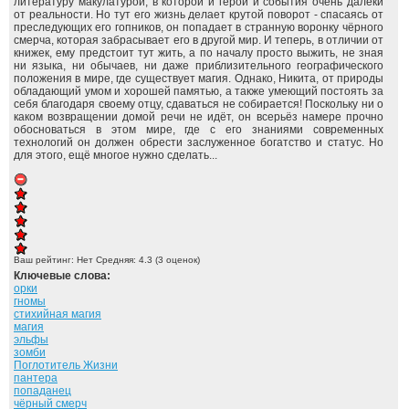
литературу макулатурой, в которой и герои и события очень далеки
от реальности. Но тут его жизнь делает крутой поворот - спасаясь от
преследующих его гопников, он попадает в странную воронку чёрного
смерча, которая забрасывает его в другой мир. И теперь, в отличии от
книжек, ему предстоит тут жить, а по началу просто выжить, не зная
ни языка, ни обычаев, ни даже приблизительного географического
положения в мире, где существует магия. Однако, Никита, от природы
обладающий умом и хорошей памятью, а также умеющий постоять за
себя благодаря своему отцу, сдаваться не собирается! Поскольку ни о
каком возвращении домой речи не идёт, он всерьёз намере прочно
обосноваться в этом мире, где с его знаниями современных
технологий он должен обрести заслуженное богатство и статус. Но
для этого, ещё многое нужно сделать...
Ваш рейтинг:
Нет
Средняя:
4.3
(
3
оценок)
Ключевые слова:
орки
гномы
стихийная магия
магия
эльфы
зомби
Поглотитель Жизни
пантера
попаданец
чёрный смерч