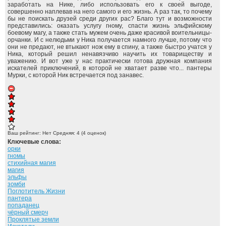
заработать на Нике, либо использовать его к своей выгоде,
совершенно наплевав на него самого и его жизнь. А раз так, то почему
бы не поискать друзей среди других рас? Благо тут и возможности
представились: оказать услугу гному, спасти жизнь эльфийскому
боевому магу, а также стать мужем очень даже красивой воительницы-
орчанки. И с нелюдьми у Ника получается намного лучше, потому что
они не предают, не втыкают нож ему в спину, а также быстро учатся у
Ника, который решил ненавязчиво научить их товариществу и
уважению. И вот уже у нас практически готова дружная компания
искателей приключений, в которой не хватает разве что... пантеры
Мурки, с которой Ник встречается под занавес.
Ваш рейтинг:
Нет
Средняя:
4
(
4
оценок)
Ключевые слова:
орки
гномы
стихийная магия
магия
эльфы
зомби
Поглотитель Жизни
пантера
попаданец
чёрный смерч
Проклятые земли