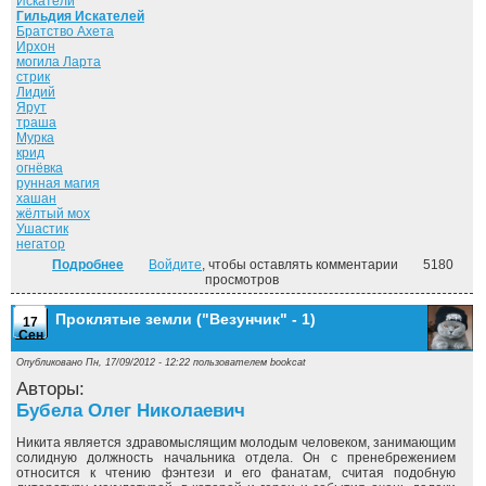
Искатели
Гильдия Искателей
Братство Ахета
Ирхон
могила Ларта
стрик
Лидий
Ярут
траша
Мурка
крид
огнёвка
рунная магия
хашан
жёлтый мох
Ушастик
негатор
Подробнее
о Люди и нелюди. ("Везунчик" - 2)
Войдите
, чтобы оставлять комментарии
5180
просмотров
Проклятые земли ("Везунчик" - 1)
17
Сен
Опубликовано Пн, 17/09/2012 - 12:22 пользователем
bookcat
Авторы:
Бубела Олег Николаевич
Никита является здравомыслящим молодым человеком, занимающим
солидную должность начальника отдела. Он с пренебрежением
относится к чтению фэнтези и его фанатам, считая подобную