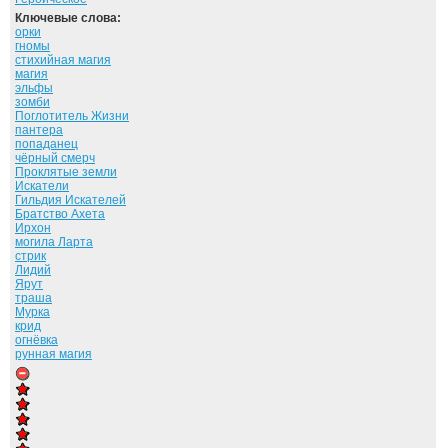
Ключевые слова:
орки
гномы
стихийная магия
магия
эльфы
зомби
Поглотитель Жизни
пантера
попаданец
чёрный смерч
Проклятые земли
Искатели
Гильдия Искателей
Братство Ахета
Ирхон
могила Ларта
стрик
Лидий
Ярут
траша
Мурка
крид
огнёвка
рунная магия