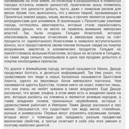
проживание на этой земле, но поскольку в разрушенных и покинутых
городах осталось немало ценностей, практически сразу появились
охотники эти ценности добыть, пусть даже с немалым риском для
жизни. Кроме того, выяснилось, что у многих тварей, проживающих в
Проклятых землях шкуры, клыки, железы и прочее являются ценными
ингридиентами для алхимиков. В граничащие с Проклятыми землями
города, потянулись авантюристы, которые стали зарабатывать
неплохие деньги, что не могло не привлечь внимание имперских
властей. Так, была создана Гильдия Искателей, которая
обеспечивала немалые отчисления в имперскую казну за счёт
процента от заработанного Искателями и немалого вступительного
взноса, но и предоставляла своим членам большие скидки на покупку
вооружения, амулетов и алхимических продуктов. Гильдия не
препятствовала вольным Искателям, которые не вступали в Гильдию,
но такие люди сильно проигрывали в цене при продаже добытого и
покупке необходимых припасов.
По дороге к ближайшему городу, который называется Ирхон, Дишур
продолжал болтать и делиться информацией. Так Ник узнал, что
захватившие его люди в серых балахонах называются Братством
Ахента, одного из верховных богов имперского пантеона. Чем
занимаются адепты Братства, толком никто не знает, известно лишь,
что они очень не любят чужаков в своих владениях. Ещё Дишур
рассказал, что кроме эльфов, в этом мире есть и владения орков на
юге, которые разбиты на племена и являются кочевым народом, а
также владения гномов, признанных оружейников, которые с
удовольствием работают в Империи. Также Дишур рассказал и про
магию. Оказывается, что существуют три вида магов: стихийные,
рунные и универсалы. Первые могут управлять огромными силами,
вторые могут с помощью рун придавать разным предметам
магические свойства, а третьи сочетают в себе оба этих умения и
поэтому наиболее ценятся.