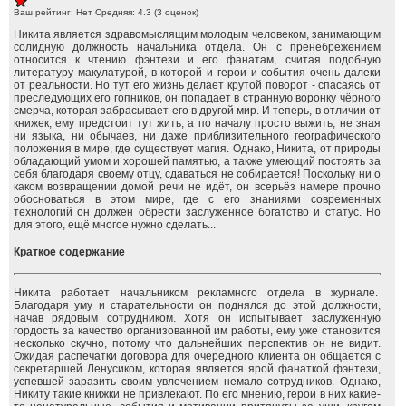
Ваш рейтинг:
Нет
Средняя:
4.3
(
3
оценок)
Никита является здравомыслящим молодым человеком, занимающим
солидную должность начальника отдела. Он с пренебрежением
относится к чтению фэнтези и его фанатам, считая подобную
литературу макулатурой, в которой и герои и события очень далеки
от реальности. Но тут его жизнь делает крутой поворот - спасаясь от
преследующих его гопников, он попадает в странную воронку чёрного
смерча, которая забрасывает его в другой мир. И теперь, в отличии от
книжек, ему предстоит тут жить, а по началу просто выжить, не зная
ни языка, ни обычаев, ни даже приблизительного географического
положения в мире, где существует магия. Однако, Никита, от природы
обладающий умом и хорошей памятью, а также умеющий постоять за
себя благодаря своему отцу, сдаваться не собирается! Поскольку ни о
каком возвращении домой речи не идёт, он всерьёз намере прочно
обосноваться в этом мире, где с его знаниями современных
технологий он должен обрести заслуженное богатство и статус. Но
для этого, ещё многое нужно сделать...
Краткое содержание
Никита работает начальником рекламного отдела в журнале.
Благодаря уму и старательности он поднялся до этой должности,
начав рядовым сотрудником. Хотя он испытывает заслуженную
гордость за качество организованной им работы, ему уже становится
несколько скучно, потому что дальнейших перспектив он не видит.
Ожидая распечатки договора для очередного клиента он общается с
секретаршей Ленусиком, которая является ярой фанаткой фэнтези,
успевшей заразить своим увлечением немало сотрудников. Однако,
Никиту такие книжки не привлекают. По его мнению, герои в них какие-