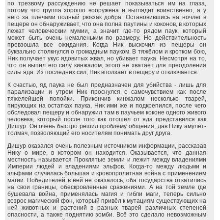
по трезвому рассуждению не решает показываться им на глаза,
потому что группа хорошо вооружена и выглядит воинственно, а у
него за плечами полный рюкзак добра. Остановившись на ночлег в
пещере он обнаруживает, что она полна паутины и коконов, в которых
лежат человеческии мумии, а значит где-то рядом паук, который
может быть очень немаленьким по размеру. Но действительность
превзошла все ожидания. Когда Ник выскочил из пещеры он
буквально столкнулся о громадным пауком. В тяжёлом и кротком бою,
Ник получает укус ядовитых жвал, но убивает паука. Несмотря на то,
что он выпил его силу кинжалом, этого не хватает для преодоления
силы яда. Из последних сил, Ник вползает в пещеру и отключается.
К счастью, яд паука не был предназначен для убийства - лишь для
парализации и утром Ник проснулся с самочувствием как после
тяжелейшей попойки. Прикончив кинжалом несколько тварей,
пирующих на остатках паука, Ник ими же и подкрепился, после чего
обследовал пещеру и обнаружил там в паучьем коконе одного живого
человека, который после того как отошёл от яда представился как
Дишур. Он очень быстро решил проблему общения, дав Нику амулет-
толмач, позволяющий его носителям понимать друг друга.
Дишур оказался очень полезным источником информации, рассказав
Нику о мире, в котором он находится. Оказывается, что данная
местность называется Проклятые земли и лежит между владениями
Империи людей и владениями эльфов. Когда-то между людьми и
эльфами случилась большая и кровопролитная война с применением
магии. Победителей в ней не оказалось, оба государства откатились
на свои границы, обескровленные сражениями. А на той земле где
бушевала война, применялась магия и гибли маги, теперь сильно
возрос магический фон, который привёл к мутациям существующих на
ней животных и растений в разных тварей различных степеней
опасности, а также поднятию зомби. Всё это сделало невозможным