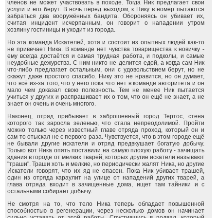
членов не может участвовать в походе. Тогда Ник предлагает свои
услуги и его берут. В ночь перед выходом, к Нику в номер пытаются
забраться два вооружённых бандита. Обороняясь он убивает их,
считая инцидент исчерпанным, он говорит о нападении утром
хозяину гостиницы и уходит из города.
Но эта команда Искателей, хотя и состоит из опытных людей как-то
не привечает Ника. В команде нет чувства товарищества к новичку -
ему всегда достаётся и самая трудная работа, и подколы, и самые
неудобные дежурства. С ним никто не делится едой, а когда сам Ник
что-либо предлагает остальным, они с удовольствием берут, но не
скажут даже простого спасибо. Нику это не нравится, но он думает,
что всё из-за того, что у него пока что нет в команде авторитета и он
мало чем доказал свою полезность. Тем не менее Ник пытается
учиться у других и распрашивает их о том, что он ещё не знает, а не
знает он очень и очень многого.
Наконец, отряд прибывает в заброшенный город Тертос, стена
которого так заросла зеленью, что стала непреодолимой. Пройти
можно только через известный главе отряда проход, который он и
сам-то отыскал не с первого раза. Чувствуется, что в этом городе ещё
не бывали другие искатели и отряд предвкушает богатую добычу.
Только вот Ника опять поставили на самую плохую работу - зачищать
здания в городе от мелких тварей, которых другие искатели называют
"траши". Траши хоть и мелкие, но периодически жалят Ника, но другие
Искатели говорят, что их яд не опасен. Пока Ник убивает трашей,
один из отряда караулит на улице от нападений других тварей, а
глава отряда входит в зачищенные дома, ищет там тайники и с
остальными собирает добычу.
Не смотря на то, что тело Ника теперь обладает повышенной
способностью в регенерации, через несколько домов он начинает
сильно уставать от этой работы. Спустившись в подвал, который