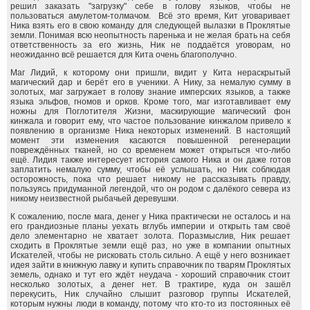
решил заказать "загрузку" себе в голову языков, чтобы не
пользоваться амулетом-толмачом. Всё это время, Кит уговаривает
Ника взять его в свою команду для следующей вылазки в Проклятые
земли. Понимая всю неопытность паренька и не желая брать на себя
ответственность за его жизнь, Ник не поддаётся уговорам, но
неожиданно всё решается для Кита очень благополучно.
Маг Лидий, к которому они пришли, видит у Кита нераскрытый
магический дар и берёт его в ученики. А Нику, за немалую сумму в
золотых, маг загружает в голову знание имперских языков, а также
языка эльфов, гномов и орков. Кроме того, маг изготавливает ему
ножны для Поглотителя Жизни, маскирующие магический фон
кинжала и говорит ему, что частое пользование кинжалом привело к
появлению в организме Ника некоторых изменений. В настоящий
момент эти изменения касаются повышенной регенерации
повреждённых тканей, но со временем может открыться что-либо
ещё. Лидия также интересует история самого Ника и он даже готов
заплатить немалую сумму, чтобы её услышать, но Ник соблюдая
осторожность, пока что решает никому не рассказывать правду,
пользуясь придуманной легендой, что он родом с далёкого севера из
никому неизвестной рыбачьей деревушки.
К сожалению, после мага, денег у Ника практически не осталось и на
его грандиозные планы уехать вглубь империи и открыть там своё
дело элементарно не хватает золота. Поразмыслив, Ник решает
сходить в Проклятые земли ещё раз, но уже в компании опытных
Искателей, чтобы не рисковать столь сильно. А ещё у него возникает
идея зайти в книжную лавку и купить справочник по тварям Проклятых
земель, однако и тут его ждёт неудача - хороший справочник стоит
несколько золотых, а денег нет. В трактире, куда он зашёл
перекусить, Ник случайно слышит разговор группы Искателей,
которым нужны люди в команду, потому что кто-то из постоянных её