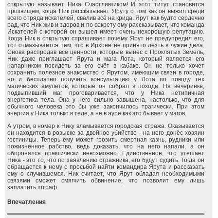
открытую называет Ника Счастливчиком! И этот титут становится
прозвищем, когда Ник рассказывает Яруту о том как он выжил среди
всего отряда искателей, свалив всё на крида. Ярут как будто сердечно
рад, что Ник жив и здоров и по секрету ему рассказывает, что команда
Искателей с которой он вышел имеет очень нехорошую репутацию.
Когда Ник в открытую спрашивает почему Ярут не предупредил его,
тот отмазывается тем, что в Ирхоне не принято лезть в чужие дела.
Снова распродав все ценности, которые вынес с Проклятых Земель,
Ник даже приглашает Ярута и мага Лота, который является его
напарником посидеть за его счёт в кабаке. Он не только хочет
сохранить полезное знакомство с Ярутом, имеющим связи в городе,
но и бесплатно получить консультацию у Лота по поводу тех
магических амулетов, которые он собрал в походе. На вечеринке,
подвыпивший маг проговаривается, что у Ника нетипичная
энергетика тела. Она у него сильно завышена, настолько, что для
обычного человека это бы уже закончилось трагически. При этом
энергия у Ника только в теле, а не в ауре как это бывает у магов.
А утром, в номер к Нику вламывается городская стража. Оказывается
он находится в розыске за двойное убийство - на него донёс хозяин
гостиницы. Теперь ему может грозить смертная казнь, рудники или
пожизненное рабство, ведь доказать, что на него напали, а он
оборонялся практически невозможно. Единственное, что утешает
Ника - это то, что по заявлению стражника, его будут судить. Тогда он
обращается к нему с просьбой найти командира Ярута и рассказать
ему о случившемся. Ник считает, что Ярут обладая необходимыми
связями сможет смягчить обвинение, что позволит ему лишь
заплатить штраф.
Впечатления