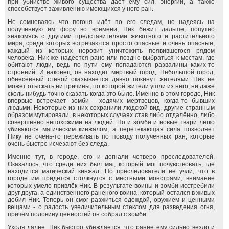
при убийстве живого существа даёт ему сил, энергии, а также
способствует заживлению имеющихся у него ран.
Не сомневаясь что погоня идёт по его следам, но надеясь на
полученную им фору во времени, Ник бежит дальше, попутно
знакомясь с другими представителями животного и растительного
мира, среди которых встречаются просто опасные и очень опасные,
каждый из которых норовит уничтожить появившегося рядом
человека. Ник же надеется рано или поздно выбраться к местам, где
обитают люди, ведь по пути ему попадаются развалины каких-то
строений. И наконец, он находит мёртвый город. Небольшой город,
обнесённый стеной оказывается давно покинут жителями. Ник не
может отыскать ни причины, по которой жители ушли из него, ни даже
сколь-нибудь точно сказать когда это было. Именно в этом городе, Ник
впервые встречает зомби - ходячих мертвецов, когда-то бывших
людьми. Некоторые из них сохранили людской вид, другие странным
образом мутировали, в некоторых случаях став либо отдалённо, либо
совершенно непохожими на людей. Но и зомби и новые твари легко
убиваются магическим кинжалом, а перетекающая сила позволяет
Нику не очень-то переживать по поводу полученных ран, которые
очень быстро исчезают без следа.
Именно тут, в городе, его и догнали четверо преследователей.
Оказалось, что среди них был маг, который мог почувствовать, где
находится магический кинжал. Но преследователи не учли, что в
городе им придётся столкнутся с местными монстрами, внимание
которых умело привлёк Ник. В результате воины и зомби исстребили
друг друга, а единственного раненого воина, который остался в живых
добил Ник. Теперь он смог разжиться одеждой, оружием и ценными
вещами - о радость увеличительным стеклом для разведения огня,
причём половину ценностей он собрал с зомби.
Уходя далее, Ник быстро убеждается, что ранее ему сильно везло и