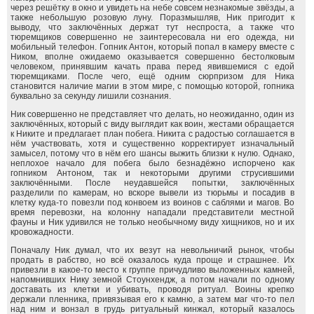
через решётку в окно и увидеть на небе совсем незнакомые звёзды, а
также небольшую розовую луну. Поразмышляв, Ник пригодит к
выводу, что заключённых держат тут неспроста, а также что
тюремщиков совершенно не заинтересовала ни его одежда, ни
мобильный телефон. Гопник Антон, который попал в камеру вместе с
Ником, вполне ожидаемо оказывается совершенно бестолковым
человеком, принявшим качать права перед явившемися с едой
тюремщиками. После чего, ещё одним сюрпризом для Ника
становится наличие магии в этом мире, с помощью которой, гопника
буквально за секунду лишили сознания.
Ник совершенно не представляет что делать, но неожиданно, один из
заключённых, который с виду выглядит как воин, жестами обращается
к Никите и предлагает план побега. Никита с радостью соглашается в
нём участвовать, хотя и существенно корректирует изначальный
замысел, потому что в нём его шансы выжить близки к нулю. Однако,
неплохое начало для побега было безнадёжно испорчено как
гопником Антоном, так и некоторыми другими струсившими
заключёнными. После неудавшейся попытки, заключённых
разделили по камерам, но вскоре вывели из тюрьмы и посадив в
клетку куда-то повезли под конвоем из воинов с саблями и магов. Во
время перевозки, на колонну нападали представители местной
фауны и Ник удивился не только необычному виду хищников, но и их
кровожадности.
Поначалу Ник думал, что их везут на невольничий рынок, чтобы
продать в рабство, но всё оказалось куда проще и страшнее. Их
привезли в какое-то место к группе причудливо выложенных камней,
напомнивших Нику земной Стоунхендж, а потом начали по одному
доставать из клетки и убивать, проводя ритуал. Воины крепко
держали пленника, привязывая его к камню, а затем маг что-то пел
над ним и вонзал в грудь ритуальный кинжал, который казалось