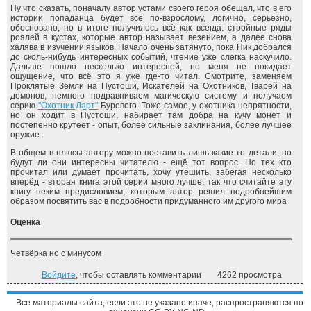
Ну что сказать, поначалу автор устами своего героя обещал, что в его
истории попаданца будет всё по-взрослому, логично, серьёзно,
обосновано, но в итоге получилось всё как всегда: стройные ряды
роялей в кустах, которые автор называет везением, а далее снова
халява в изучении языков. Начало очень затянуто, пока Ник добрался
до сколь-нибудь интересных событий, чтение уже слегка наскучило.
Дальше пошло несколько интересней, но меня не покидает
ощущение, что всё это я уже где-то читал. Смотрите, заменяем
Проклятые Земли на Пустоши, Искателей на Охотников, Тварей на
демонов, немного подравниваем магическую систему и получаем
серию
"Охотник Дарт"
Буревого. Тоже самое, у охотника непрятности,
но он ходит в Пустоши, набирает там добра на кучу монет и
постепенно крутеет - опыт, более сильные заклинания, более лучшее
оружие.
В общем в плюсы автору можно поставить лишь какие-то детали, но
будут ли они интересны читателю - ещё тот вопрос. Но тех кто
прочитал или думает прочитать, хочу утешить, забегая несколько
вперёд - вторая книга этой серии много лучше, так что считайте эту
книгу неким предисловием, которым автор решил подробнейшим
образом посвятить вас в подробности придуманного им другого мира
Оценка
Четвёрка но с минусом
Войдите
, чтобы оставлять комментарии
4262 просмотра
Все материалы сайта, если это не указано иначе, распространяются по