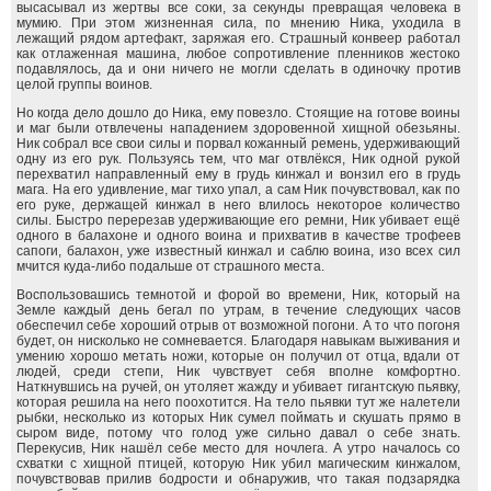
высасывал из жертвы все соки, за секунды превращая человека в
мумию. При этом жизненная сила, по мнению Ника, уходила в
лежащий рядом артефакт, заряжая его. Страшный конвеер работал
как отлаженная машина, любое сопротивление пленников жестоко
подавлялось, да и они ничего не могли сделать в одиночку против
целой группы воинов.
Но когда дело дошло до Ника, ему повезло. Стоящие на готове воины
и маг были отвлечены нападением здоровенной хищной обезьяны.
Ник собрал все свои силы и порвал кожанный ремень, удерживающий
одну из его рук. Пользуясь тем, что маг отвлёкся, Ник одной рукой
перехватил направленный ему в грудь кинжал и вонзил его в грудь
мага. На его удивление, маг тихо упал, а сам Ник почувствовал, как по
его руке, держащей кинжал в него влилось некоторое количество
силы. Быстро перерезав удерживающие его ремни, Ник убивает ещё
одного в балахоне и одного воина и прихватив в качестве трофеев
сапоги, балахон, уже известный кинжал и саблю воина, изо всех сил
мчится куда-либо подальше от страшного места.
Воспользовашись темнотой и форой во времени, Ник, который на
Земле каждый день бегал по утрам, в течение следующих часов
обеспечил себе хороший отрыв от возможной погони. А то что погоня
будет, он нисколько не сомневается. Благодаря навыкам выживания и
умению хорошо метать ножи, которые он получил от отца, вдали от
людей, среди степи, Ник чувствует себя вполне комфортно.
Наткнувшись на ручей, он утоляет жажду и убивает гигантскую пьявку,
которая решила на него поохотится. На тело пьявки тут же налетели
рыбки, несколько из которых Ник сумел поймать и скушать прямо в
сыром виде, потому что голод уже сильно давал о себе знать.
Перекусив, Ник нашёл себе место для ночлега. А утро началось со
схватки с хищной птицей, которую Ник убил магическим кинжалом,
почувствовав прилив бодрости и обнаружив, что такая подзарядка