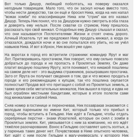
Вот только Дишур, любящий поболтать, на поверку оказался
негодным товарищем. Мало того, что он заснул ночью вместо того,
чтобы нести дежурство, так он ещё и бросил Ника, когда на них напал
"вожак зомби" по классификации Ника или "стрик" как его назвал
Дишур. Теперь Ник понял, что за Дишуром нужно смотреть в оба глаза
и доверять ему нельзя. После схватки со стриком, Нику пришлось
рассказать про свой кинжал. О подобных ему Дишур слышал и сказал,
что они называются Поглотителями Жизни и стоят очень дорого.
Алчный Искатель тут же предложил Нику продать кинжал, а когда он
отказался, дождался ночи и во сне попытался его убить, но не учёл
навыков Ника. И вот в Ирхон, Ник вошёл уже один.
На воротах в город его встретили стражники: командир Ярут и маг
Лот. Притворившись простачком, Ник говорит, что ему сильно повезло
добраться до города и не пропасть в Проклятых Землях. Он даже
платит входную пошлину Яруту, хотя понимает, что никакой пошлины
на самом деле нет - это выдумка стражников, разыгравших простачка.
Зато от Ярута он получает сведения о том, где и что можно продать в
городе и его рекомендацию к купцам, так что пошлина окупается
полностью! Продав всё что притащил с собой из Проклятых земель, а
также купив себе метательных кинжалов, Ник вышел в город и едва не
был ограблен местными бандитами, которые в итоге полегли сами
под кинжалами и саблей Ника.
Сняв номер в гостинице и переночевав, Ник позавракав знакомится с
молодым пареньком по имени Кит, который только что прибыл в
город, чтобы вступить в Гильдию. Ник идёт в Гильдию, чтобы отдать
серебряные перстни - знаки Искателей, которые он снял с зомби в
Проклятых землях. Кит, увязывается с ним за компанию, но его ждёт
тяжёлое разочарование. Взнос в Гильдию составляет шесть золтых, а
у паренька таких денег нет. Почувствовав в Нике опытного человека,
Кит идёт с ним после Гильдии к магу-универсалу, у которого Ник