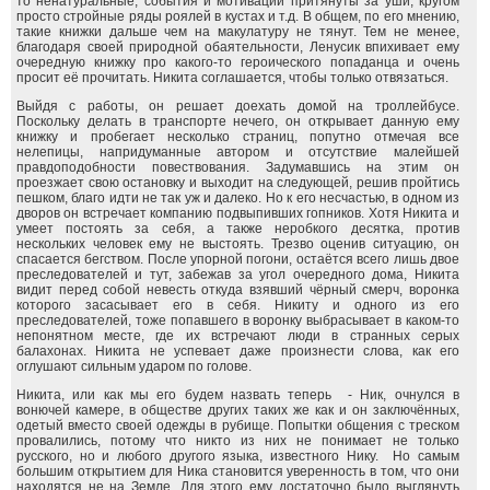
то ненатуральные, события и мотивации притянуты за уши, кругом
просто стройные ряды роялей в кустах и т.д. В общем, по его мнению,
такие книжки дальше чем на макулатуру не тянут. Тем не менее,
благодаря своей природной обаятельности, Ленусик впихивает ему
очередную книжку про какого-то героического попаданца и очень
просит её прочитать. Никита соглашается, чтобы только отвязаться.
Выйдя с работы, он решает доехать домой на троллейбусе.
Поскольку делать в транспорте нечего, он открывает данную ему
книжку и пробегает несколько страниц, попутно отмечая все
нелепицы, напридуманные автором и отсутствие малейшей
правдоподобности повествования. Задумавшись на этим он
проезжает свою остановку и выходит на следующей, решив пройтись
пешком, благо идти не так уж и далеко. Но к его несчастью, в одном из
дворов он встречает компанию подвыпивших гопников. Хотя Никита и
умеет постоять за себя, а также неробкого десятка, против
нескольких человек ему не выстоять. Трезво оценив ситуацию, он
спасается бегством. После упорной погони, остаётся всего лишь двое
преследователей и тут, забежав за угол очередного дома, Никита
видит перед собой невесть откуда взявший чёрный смерч, воронка
которого засасывает его в себя. Никиту и одного из его
преследователей, тоже попавшего в воронку выбрасывает в каком-то
непонятном месте, где их встречают люди в странных серых
балахонах. Никита не успевает даже произнести слова, как его
оглушают сильным ударом по голове.
Никита, или как мы его будем назвать теперь - Ник, очнулся в
вонючей камере, в обществе других таких же как и он заключённых,
одетый вместо своей одежды в рубище. Попытки общения с треском
провалились, потому что никто из них не понимает не только
русского, но и любого другого языка, известного Нику. Но самым
большим открытием для Ника становится уверенность в том, что они
находятся не на Земле. Для этого ему достаточно было выглянуть