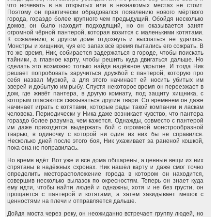
что ночевать в на открытых или в незнакомых местах не стоит.
Поэтому он практически обрадовался появлению нового мёртвого
города, гораздо более крупного чем предыдущий. Обойдя несколько
домов, он было находит подходящий, но он оказывается занят
огромной чёрной пантерой, которая возится с маленькими котятами.
К сожалению, в другом доме отдохнуть и выспаться не удалось.
Монстры и хищники, чуя его запах всё время пытались его сожрать. В
то же время, Ник, собирается задержаться в городе, чтобы поискать
тайники, а главное карту, чтобы решить куда двигаться дальше. Но
сделать это возможно только найдя надёжное укрытие. И тогда Ник
решает попробовать заручиться дружбой с пантерой, которую про
себя назвал Муркой, а для этого начинает ей носить убитых им
зверей и добытую им рыбу. Спустя некоторое время он переезжает в
дом, где живёт пантера, в другую комнату, под защиту хищника, с
которым опасаются связываться другие твари. Со временем он даже
начинает играть с котятами, которые рады такой компании и ласкам
человека. Периодически у Ника даже возникает чувство, что пантера
гораздо более разумна, чем кажется. Однажды, совместо с пантерой
им даже приходится выдержать бой с огромной монстрообразной
тварью, в одиночку с которой ни один из них бы не справился.
Несколько дней после этого боя, Ник ухаживает за раненой кошкой,
пока она не поправилась.
Но время идёт. Вот уже и все дома обшарены, а ценные вещи из них
спрятаны в надёжных схронах. Ник нашёл карту и даже смог точно
определить месторасположение города в котором он находится,
совершив несколько вылазок по окресностям. Теперь он знает куда
ему идти, чтобы найти людей и однажны, хотя и не без грусти, он
прощается с пантерой и котятами, а затем закидывает мешок с
ценностями на плечи и отправляется дальше.
Дойдя моста через реку, он неожиданно встречает группу людей, но