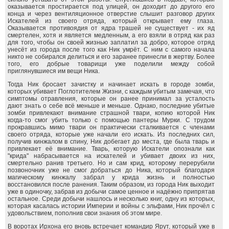
оказывается простирается под улицей, он доходит до другого его
конца и через вентиляционное отверстие слышит разговор других
Искателей из своего отряда, который открывает ему глаза.
Оказывается противоядия от ядра трашей не существует - их яд
смертелен, хотя и является медленным, а его взяли в отряд как раз
для того, чтобы он своей жизнью заплатил за добро, которое отряд
унесёт из города после того как Ник умрёт. С ним с самого начала
никто не собирался делиться и его заранее принесли в жертву. Более
того, его добрые товарищи уже поделили между собой
приглянувшиеся им вещи Ника.
Тогда Ник бросает зачистку и начинает искать в городе зомби,
которых убивает Поглотителем Жизни, с каждым убитым замечая, что
симптомы отравления, которые он ранее принимал за усталость
дают знать о себе всё меньше и меньше. Однако, последние убитые
зомби привлекают внимание страшной твари, копию которой Ник
когда-то смог убить только с помощью пантеры Мурки. С трудом
прокравшись мимо твари он практически сталкивается с членами
своего отряда, которые уже начали его искать. Из последних сил,
получив кинжалом в спину, Ник добегает до места, где была тварь и
привлекает её внимание. Тварь, которую Искатели опознали как
"крида" набрасывается на искателей и убивает двоих из них,
смертельно ранив третьего. Но и сам крид, которому перерубили
позвоночник уже не смог добраться до Ника, который благодаря
магическому кинжалу забрал у крида жизнь и полностью
восстановился после ранения. Таким образом, из города Ник выходит
уже в одиночку, забрав из добычи самое ценное и надёжно припрятав
остальное. Среди добычи нашлось и несколько книг, одну из которых,
которая касалась истории Империи и войны с эльфами, Ник прочёл с
удовольствием, пополнив свои знания об этом мире.
В воротах Ирхона его вновь встречает командир Ярут, который уже в