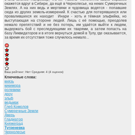
окажется вдруг в Сибири, да ещё в Чернолесье, на неких Сумеречных
Землях. А на них ведь и мертвяки и чудовища водятся - попавшие
сюда из других земель-измерений. К счастью для потерявшихся или
провалившихся их находит Инари - хоть и тёмная эльфийка, но
выступающая на стороне людей. Лишь с её помощью, преодолев
немало препятствий и не без потерь, им удаётся выйти к людям,
выдержать бой с преследующими их тварями, а затем попасть на
базу Ликвидаторов и в итоге вернуться домой в Тулу, где оказывается,
за время их отсутствия тоже случилось немало...
Ваш рейтинг:
Нет
Средняя:
4
(
4
оценок)
Ключевые слова:
князь
кикимора
ролевики
дроу
эльф
ведьмак
Глеб Комолов
Сумеречные Земли
Дверь
Гладиатор
Княжеград
Тугреневка
Чернолесье