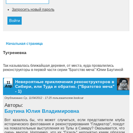
Запросить новый пароль
Начальная страница
Вы здесь
Тугреневка
Так называлась ближайшая деревня, от места, куда провалились
реконструкторы в первой части серии "Братство меча" Юлии Баутиной
Невероятные приключения реконструкторов в
11
Апр
Сибири, или Туда и обратно. ("Братство меча"
- 1)
Опубликовано Ср, 11/04/2012 - 17:25 пользователем
bookcat
Авторы:
Баутина Юлия Владимировна
Вот казалось бы, что может случиться, если представители клуба
исторического фехтования и реконструирования "Гладиатор", поедут
на показательные выступления из Тулы в Самару? Оказывается, что
очень многое. Например, что их "Газель" непонятно каким образом