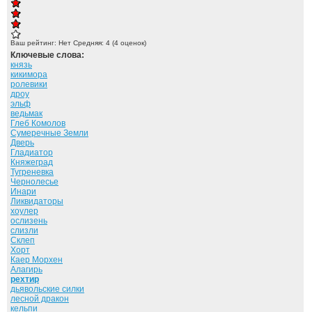
Ваш рейтинг:
Нет
Средняя:
4
(
4
оценок)
Ключевые слова:
князь
кикимора
ролевики
дроу
эльф
ведьмак
Глеб Комолов
Сумеречные Земли
Дверь
Гладиатор
Княжеград
Тугреневка
Чернолесье
Инари
Ликвидаторы
хоулер
ослизень
слизли
Склеп
Хорт
Каер Морхен
Алагирь
рехтир
дьявольские силки
лесной дракон
кельпи