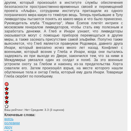
другим, который произошёл в институте службы обеспечения
безопасности пространственно-временных связей и перемещений
проекта «Альфа», сотрудники института притащили из одного
пограничного мира какую-то тяжёлую вещь. Теперь прибывшие в Тулу
ликвидаторы пытаются понять из какого мира и что было принесено.
Руководитель клуба "Гладиатор", Иван Ёсипов плетёт интриги с
московским генералом ликвидаторов, чтобы стать ему полезным и
заработать денежки. А Глеб и Инари узнают, что ликвидаторы
оказывается могут с помощью приборов перемещаться в другие
миры, а также засекать присутствие самой эльфийки. Попутно также
выясняется, что Глеб является правнуком Родомира, давнего друга
Инари, который внезапно исчез много лет назад. Конфликт с
военными, который возник у Глеба и Инари, когда они пытались
задержать их при выходе из Двери, закончился тем, что за ними в
Междумирье увязался один из солдат и погиб. За это военные
устроили охоту за Глебом и наконец из-за предательства Хорта
схватили его. Затем произошёл взрыв, на месте которого нашли
обугленные тела и онтар Глеба, который ему дала Инари. Товарищи
Глеба скорбят по погибшему.
Ваш рейтинг:
Нет
Средняя:
3.3
(
3
оценок)
Ключевые слова:
князь
ролевики
дроу