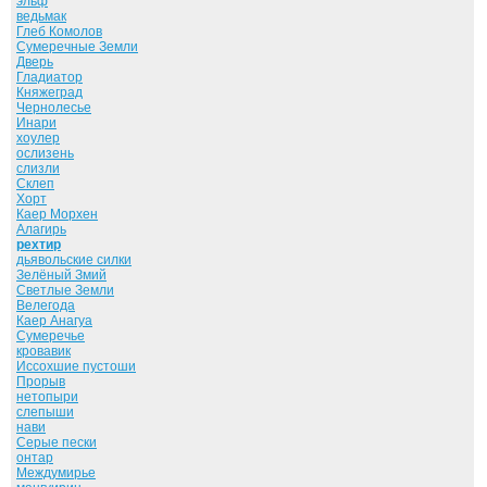
эльф
ведьмак
Глеб Комолов
Сумеречные Земли
Дверь
Гладиатор
Княжеград
Чернолесье
Инари
хоулер
ослизень
слизли
Склеп
Хорт
Каер Морхен
Алагирь
рехтир
дьявольские силки
Зелёный Змий
Светлые Земли
Велегода
Каер Анагуа
Сумеречье
кровавик
Иссохшие пустоши
Прорыв
нетопыри
слепыши
нави
Серые пески
онтар
Междумирье