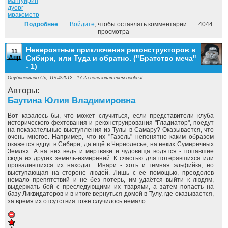
мангуирин
дуорг
мракометр
Подробнее
о Принцип вмешательства. ("Братство меча" - 3)
Войдите
, чтобы оставлять комментарии
4044
просмотра
Невероятные приключения реконструкторов в
11
Апр
Сибири, или Туда и обратно. ("Братство меча"
- 1)
Опубликовано Ср, 11/04/2012 - 17:25 пользователем
bookcat
Авторы:
Баутина Юлия Владимировна
Вот казалось бы, что может случиться, если представители клуба
исторического фехтования и реконструирования "Гладиатор", поедут
на показательные выступления из Тулы в Самару? Оказывается, что
очень многое. Например, что их "Газель" непонятно каким образом
окажется вдруг в Сибири, да ещё в Чернолесье, на неких Сумеречных
Землях. А на них ведь и мертвяки и чудовища водятся - попавшие
сюда из других земель-измерений. К счастью для потерявшихся или
провалившихся их находит Инари - хоть и тёмная эльфийка, но
выступающая на стороне людей. Лишь с её помощью, преодолев
немало препятствий и не без потерь, им удаётся выйти к людям,
выдержать бой с преследующими их тварями, а затем попасть на
базу Ликвидаторов и в итоге вернуться домой в Тулу, где оказывается,
за время их отсутствия тоже случилось немало...