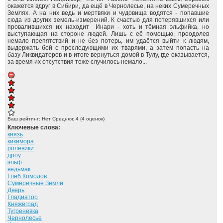
окажется вдруг в Сибири, да ещё в Чернолесье, на неких Сумеречных
Землях. А на них ведь и мертвяки и чудовища водятся - попавшие
сюда из других земель-измерений. К счастью для потерявшихся или
провалившихся их находит Инари - хоть и тёмная эльфийка, но
выступающая на стороне людей. Лишь с её помощью, преодолев
немало препятствий и не без потерь, им удаётся выйти к людям,
выдержать бой с преследующими их тварями, а затем попасть на
базу Ликвидаторов и в итоге вернуться домой в Тулу, где оказывается,
за время их отсутствия тоже случилось немало...
Ваш рейтинг:
Нет
Средняя:
4
(
4
оценок)
Ключевые слова:
князь
кикимора
ролевики
дроу
эльф
ведьмак
Глеб Комолов
Сумеречные Земли
Дверь
Гладиатор
Княжеград
Тугреневка
Чернолесье