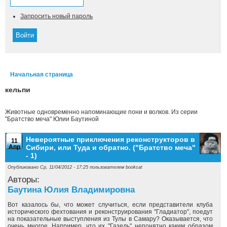
Запросить новый пароль
Начальная страница
Вы здесь
кельпи
Животные одновременно напоминающие пони и волков. Из серии
"Братство меча" Юлии Баутиной
Невероятные приключения реконструкторов в
11
Апр
Сибири, или Туда и обратно. ("Братство меча"
- 1)
Опубликовано Ср, 11/04/2012 - 17:25 пользователем
bookcat
Авторы:
Баутина Юлия Владимировна
Вот казалось бы, что может случиться, если представители клуба
исторического фехтования и реконструирования "Гладиатор", поедут
на показательные выступления из Тулы в Самару? Оказывается, что
очень многое. Например, что их "Газель" непонятно каким образом