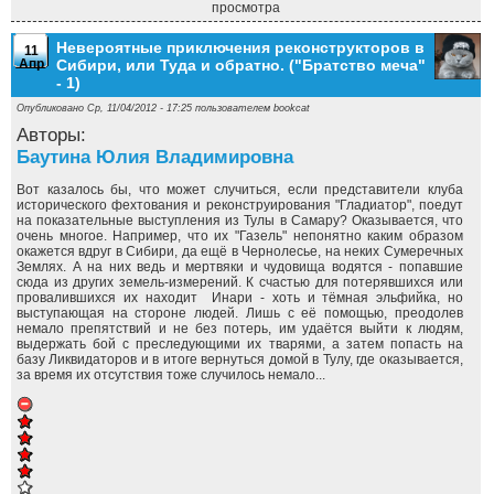
просмотра
Невероятные приключения реконструкторов в
11
Апр
Сибири, или Туда и обратно. ("Братство меча"
- 1)
Опубликовано Ср, 11/04/2012 - 17:25 пользователем
bookcat
Авторы:
Баутина Юлия Владимировна
Вот казалось бы, что может случиться, если представители клуба
исторического фехтования и реконструирования "Гладиатор", поедут
на показательные выступления из Тулы в Самару? Оказывается, что
очень многое. Например, что их "Газель" непонятно каким образом
окажется вдруг в Сибири, да ещё в Чернолесье, на неких Сумеречных
Землях. А на них ведь и мертвяки и чудовища водятся - попавшие
сюда из других земель-измерений. К счастью для потерявшихся или
провалившихся их находит Инари - хоть и тёмная эльфийка, но
выступающая на стороне людей. Лишь с её помощью, преодолев
немало препятствий и не без потерь, им удаётся выйти к людям,
выдержать бой с преследующими их тварями, а затем попасть на
базу Ликвидаторов и в итоге вернуться домой в Тулу, где оказывается,
за время их отсутствия тоже случилось немало...