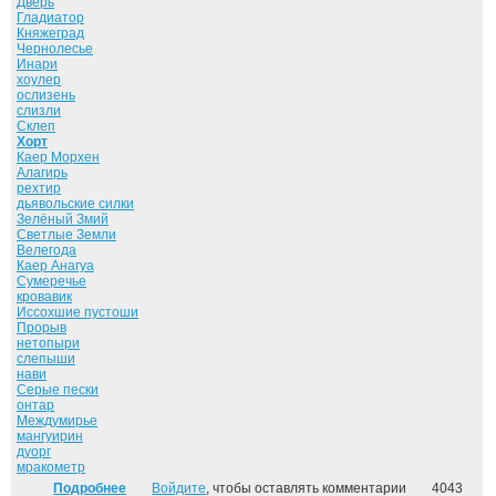
Дверь
Гладиатор
Княжеград
Чернолесье
Инари
хоулер
ослизень
слизли
Склеп
Хорт
Каер Морхен
Алагирь
рехтир
дьявольские силки
Зелёный Змий
Светлые Земли
Велегода
Каер Анагуа
Сумеречье
кровавик
Иссохшие пустоши
Прорыв
нетопыри
слепыши
нави
Серые пески
онтар
Междумирье
мангуирин
дуорг
мракометр
Подробнее
о Принцип вмешательства. ("Братство меча" - 3)
Войдите
, чтобы оставлять комментарии
4043