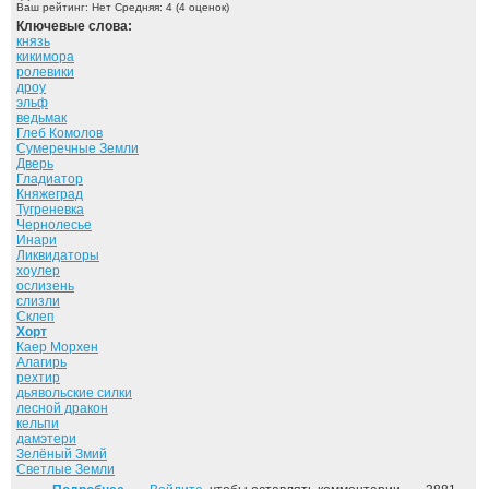
Ваш рейтинг:
Нет
Средняя:
4
(
4
оценок)
Ключевые слова:
князь
кикимора
ролевики
дроу
эльф
ведьмак
Глеб Комолов
Сумеречные Земли
Дверь
Гладиатор
Княжеград
Тугреневка
Чернолесье
Инари
Ликвидаторы
хоулер
ослизень
слизли
Склеп
Хорт
Каер Морхен
Алагирь
рехтир
дьявольские силки
лесной дракон
кельпи
дамэтери
Зелёный Змий
Светлые Земли