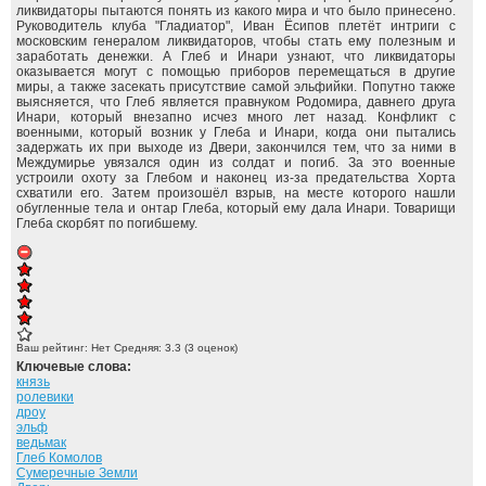
ликвидаторы пытаются понять из какого мира и что было принесено.
Руководитель клуба "Гладиатор", Иван Ёсипов плетёт интриги с
московским генералом ликвидаторов, чтобы стать ему полезным и
заработать денежки. А Глеб и Инари узнают, что ликвидаторы
оказывается могут с помощью приборов перемещаться в другие
миры, а также засекать присутствие самой эльфийки. Попутно также
выясняется, что Глеб является правнуком Родомира, давнего друга
Инари, который внезапно исчез много лет назад. Конфликт с
военными, который возник у Глеба и Инари, когда они пытались
задержать их при выходе из Двери, закончился тем, что за ними в
Междумирье увязался один из солдат и погиб. За это военные
устроили охоту за Глебом и наконец из-за предательства Хорта
схватили его. Затем произошёл взрыв, на месте которого нашли
обугленные тела и онтар Глеба, который ему дала Инари. Товарищи
Глеба скорбят по погибшему.
Ваш рейтинг:
Нет
Средняя:
3.3
(
3
оценок)
Ключевые слова:
князь
ролевики
дроу
эльф
ведьмак
Глеб Комолов
Сумеречные Земли