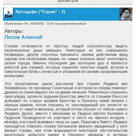
просмотров
Аутодафе ("Страж" - 2)
6
Май
Опубликовано Пт, 06/05/2011 - 10:39 пользователем
bookcat
Авторы:
Пехов Алексей
Стражи отличаются от простых людей способностью видеть
неупокоенные души умерших. Некоторые из них совершенно
безвредны, другие способны причинить своими действиями вред
одному или нескольким людям, но самые опасные могут уничтожать
целые города. Именно последние две категории душ и являются
работой для стражей, которые охраняют простых людей, вступая в
смертельную битву с нечистью и упокаивая её своими зачарованными
кинжалами.
Это продолжение цикла рассказов про стража Людвига ван
Нормайенна по прозвищу Синеглазый, в котором он сперва помогает
дракону из приютившего его на время лечения Тёмнолесья сохранить
свою кладку, затем по заданию Братства, вместе со стражем Рансэ он
добывает из старых архивов Братства в Прогансу некий кинжал с
чёрным камнем, потом спасаясь от преследующей его нечисти он
спасает от смерти визагана, который потом спасает от гибели самого
Людвига. Далее, вместе с монахами из Ордена святого Каликвия и
Орденом Праведности он участвует в охоте на чёрного колдуна -
вёлефа, в которой выживает лишь он один. Приехав в Ливетт, Людвигу
приходится помогать стражу Натаниэлю вернуть украденный у него
кинжал стража, при этом вскрываются некоторые обстоятельства
касательно добытого ранее в Прогансу кинжала, в которых