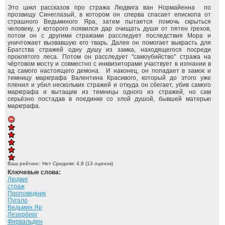
Это цикл рассказов про стража Людвига ван Нормайенна по
прозвищу Синеглазый, в котором он сперва спасает епископа от
страшного Ведьминого Яра, затем пытается помочь скрыться
человеку, у которого появился дар очищать души от пятен грехов,
потом он с другими стражами расследует последствия Мора и
уничтожает вызвавшую его тварь. Далее он помогает выкрасть для
Братства стражей одну душу из замка, находящегося посреди
проклятого леса. Потом он расследует "самоубийство" стража на
чёртовом мосту и совместно с инквизиторами участвует в изгнании в
ад самого настоящего демона. И наконец, он попадает в замок и
темницу маркграфа Валентина Красивого, который до этого уже
пленил и убил нескольких стражей и откуда он сбегает, убив самого
маркграфа и вытащив из темницы одного из стражей, но сам
серьёзно постадав в поединке со злой душой, бывшей матерью
маркграфа.
Ваш рейтинг:
Нет
Средняя:
4.8
(
13
оценок)
Ключевые слова:
Людвиг
страж
Проповедник
Пугало
Ведьмин Яр
Лезерберг
Фирвальден