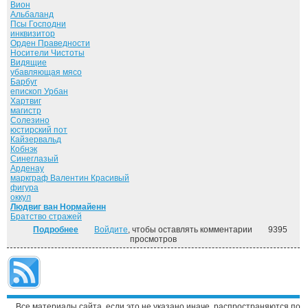
Вион
Альбаланд
Псы Господни
инквизитор
Орден Праведности
Носители Чистоты
Видящие
убавляющая мясо
Барбуг
епископ Урбан
Хартвиг
магистр
Солезино
юстирский пот
Кайзервальд
Кобнэк
Синеглазый
Арденау
маркграф Валентин Красивый
фигура
оккул
Людвиг ван Нормайенн
Братство стражей
Подробнее
о Страж. ("Страж" - 1)
Войдите
, чтобы оставлять комментарии
9395
просмотров
Все материалы сайта, если это не указано иначе, распространяются по