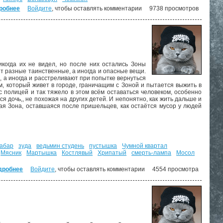
робнее
о Отель "У погибшего альпиниста"
Войдите
, чтобы оставлять комментарии
9738 просмотров
когда их не видел, но после них остались Зоны
т разные таинственные, а иногда и опасные вещи.
, а иногда и расстреливают при попытке вернуться
м, который живет в городе, граничащим с Зоной и пытается выжить в
 полицей и так тяжело в этом всём оставаться человеком, особенно
тся дочь,, не похожая на других детей. И непонятно, как жить дальше и
ая Зона, оставшаяся после пришельцев, как остаётся мусор у людей
абар
зуда
ведьмин студень
пустышка
Чумной квартал
Мясник
Мартышка
Костлявый
Хрипатый
смерть-лампа
Мосол
дробнее
о Пикник на обочине
Войдите
, чтобы оставлять комментарии
4554 просмотра