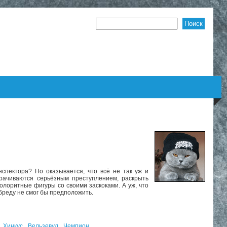
Форма поиска
спектора? Но оказывается, что всё не так уж и
орачиваются серьёзным преступлением, раскрыть
олоритные фигуры со своими заскоками. А уж, что
 бреду не смог бы предположить.
Хинкус
Вельзевул
Чемпион