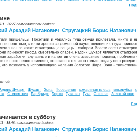
Под
чине
011 - 20:27 пользователем
bookcat
кий Аркадий Натанович
Стругацкий Борис Натанович
ли пришельцы. Посетили и убрались туда откуда прилетали. Никто и ни
т непонятные, с точки зрения современной науки, явления и оттуда принося
легально называют сталкерами, а вещицы - хабаром. Власти ловят сталкеров
 они приносят иногда смертельно опасен. Рэдрик Шухарт является сталкеро
ые заработки, случайные и напротив очень известные подонки, проблемы с
янет и постепенно изменяет, что становится ясно только, когда у него рождае
, что пожелать у исполняющего желания Золотого Шара. Зона - таинственн
ценок)
Рэдрик Шухарт
Шухарт
Зона
Посещение
комариная плешь
мясорубка
х
ста
Стервятник
Барбридж
Боржч
Гуталин
Гута
Слизняк
Золотой шар
По
ачинается в субботу
011 - 18:46 пользователем
bookcat
кий Аркадий Натанович
Стругацкий Борис Натанович