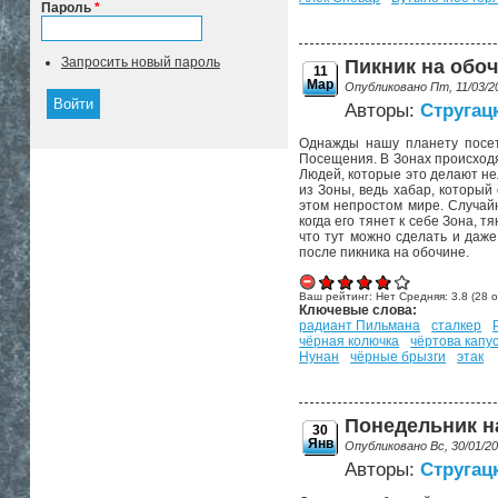
Пароль
*
Запросить новый пароль
Пикник на обо
11
Мар
Опубликовано Пт, 11/03/2
Авторы:
Стругац
Однажды нашу планету посети
Посещения. В Зонах происходя
Людей, которые это делают не
из Зоны, ведь хабар, который
этом непростом мире. Случайн
когда его тянет к себе Зона, т
что тут можно сделать и даже
после пикника на обочине.
Ваш рейтинг:
Нет
Средняя:
3.8
(
28
о
Ключевые слова:
радиант Пильмана
сталкер
чёрная колючка
чёртова капу
Нунан
чёрные брызги
этак
Понедельник н
30
Янв
Опубликовано Вс, 30/01/2
Авторы:
Стругац