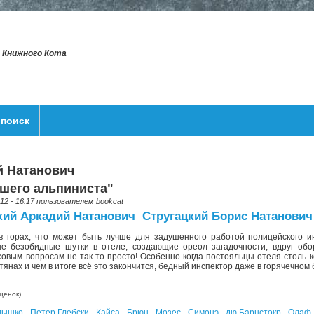
т Книжного Кота
поиск
й Натанович
бшего альпиниста"
012 - 16:17 пользователем
bookcat
кий Аркадий Натанович
Стругацкий Борис Натанович
в горах, что может быть лучше для задушенного работой полицейского ин
ые безобидные шутки в отеле, создающие ореол загадочности, вдруг об
овым вопросам не так-то просто! Особенно когда постояльцы отеля столь к
янах и чем в итоге всё это закончится, бедный инспектор даже в горячечном
ценок)
лышко
Петер Глебски
Кайса
Брюн
Мозес
Симонэ
дю Барнстокр
Олаф