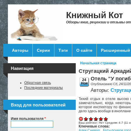
Перейти к основному содержанию
Книжный Кот
Обзоры книг, рецензии и отзывы о
Авторы
Серии
Тэги
О сайте
Расширенный 
Начальная страница
Вы здесь
Навигация
Стругацкий Аркади
Отель "У поги
24
Обратная связь
Ноя
Опубликовано Сб, 24/11/2
Последние материалы
Авторы:
Стругац
Тихий отдых в отеле высоко 
замечательно, когда некотор
Вход для пользователей
которое инспектору по финанс
дело здесь вообще в инопланет
Имя пользователя
*
Ваш рейтинг:
Нет
Средняя:
4.7
(
11
о
Ключевые слова:
Алек Сневар
Бутылочное гор