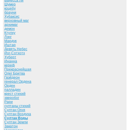
Ванесса Ли
Шумер
коцебу
брауни
Хубаксис
верховный маг
архимаг
демон
Ктулху
Лэнг
Мардук
Иштар
Девять Небес
Йог-Сотхотх
Хуберт
Инанна
кереф
Прекраснейшая
Олег Бритва
Гвэйдеон
генерал Ордена
Орден
палладин
крест стихий
зверобог
Рари
султаны стихий
Султан Огня
Султан Воздуха
Султан Воды
Султан Земли
Закатон