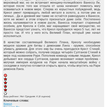
верховный маг, но он встречает женщину-полицейского Ванессу Ли,
которая после того как отошла от шока начинает помогать магу
осваиваться в новом мире. Сперва из корыстных побуждений, ведь
Креол умеет превращать любой металл в золото, а потом уже из
личных... Да и древний маг также не остаётся равнодушен к Ванессе,
хотя не может в этом открыто признаться даже себе. Постепенно
жизнь налаживается в новом русле, Ванесса покупает старинный
особняк, для Креола и Себя, маг наращивает своё могущество, но
Ванессе предстоит узнать, что Креол пробудился через 5 тыс. лет не
просто так. И что у него есть Великий План, который уже начал
исполняться.
В качестве составляющей Великого Плана, Креолу необходимо
мощное оружие для битвы с демонами Лэнга - оружие, способное
убивать демонов. Для этого ему бы очень пригодился Крест Стихий,
который можно собрать, получив сердца четырёх Султанов Стихий в
мире под названием Рари. Пополнив команду новыми людьми, Креол
добывает все сердца Султанов, однако возникает новая проблема -
могучая империя колдунов на Рари начала масштабную войну с
соседями и попутно готовится открыть врата, чтобы впустить на Рари
демонов Лэнга.
Ваш рейтинг:
Нет
Средняя:
4
(
4
оценок)
Ключевые слова:
Креол