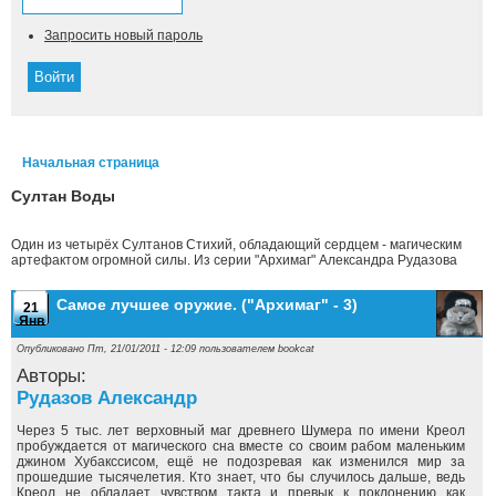
Запросить новый пароль
Начальная страница
Вы здесь
Султан Воды
Один из четырёх Султанов Стихий, обладающий сердцем - магическим
артефактом огромной силы. Из серии "Архимаг" Александра Рудазова
Самое лучшее оружие. ("Архимаг" - 3)
21
Янв
Опубликовано Пт, 21/01/2011 - 12:09 пользователем
bookcat
Авторы:
Рудазов Александр
Через 5 тыс. лет верховный маг древнего Шумера по имени Креол
пробуждается от магического сна вместе со своим рабом маленьким
джином Хубакссисом, ещё не подозревая как изменился мир за
прошедшие тысячелетия. Кто знает, что бы случилось дальше, ведь
Креол не обладает чувством такта и превык к поклонению как