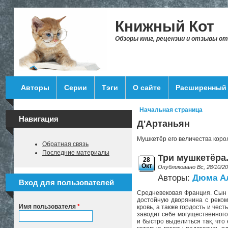
Перейти к основному содержанию
Книжный Кот
Обзоры книг, рецензии и отзывы о
Авторы
Серии
Тэги
О сайте
Расширенный 
Начальная страница
Вы здесь
Навигация
Д'Артаньян
Мушкетёр его величества коро
Обратная связь
Последние материалы
Три мушкетёра.
28
Окт
Опубликовано Вс, 28/10/2
Авторы:
Дюма А
Вход для пользователей
Средневековая Франция. Сын о
достойную дворянина с реком
Имя пользователя
*
кровь, а также гордость и чес
заводит себе могущественного 
и быстро выделиться так, что 