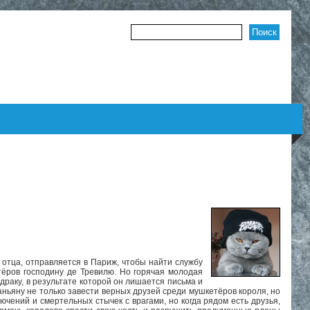
Форма поиска
 отца, отправляется в Париж, чтобы найти службу
тёров господину де Тревилю. Но горячая молодая
 драку, в результате которой он лишается письма и
аньяну не только завести верных друзей среди мушкетёров короля, но
ючений и смертельных стычек с врагами, но когда рядом есть друзья,