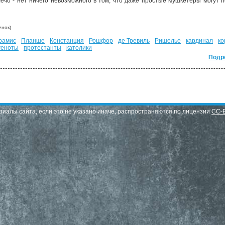
лечо - нет ничего невозможного в том, что даже простые мушкетёры могут
нок)
рамис
Планше
Констанция
Рошфор
де Тревиль
Ришелье
кардинал
ко
геноты
протестанты
католики
Подр
риалы сайта, если это не указано иначе, распространяются по лицензии
CC-