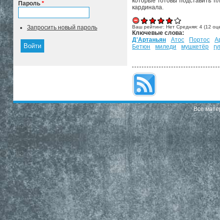
которые готовы подставить п
Пароль
*
кардинала.
Запросить новый пароль
Ваш рейтинг:
Нет
Средняя:
4
(
12
оце
Ключевые слова:
Д'Артаньян
Атос
Портос
А
Бетюн
миледи
мушкетёр
гу
Все мате