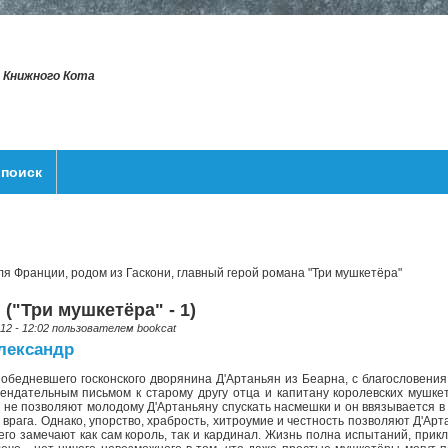
т Книжного Кота
поиск
ля Франции, родом из Гаскони, главный герой романа "Три мушкетёра"
 ("Три мушкетёра" - 1)
012 - 12:02 пользователем
bookcat
лександр
бедневшего госконского дворянина Д'Артаньян из Беарна, с благословения
ендательным письмом к старому другу отца и капитану королевских мушке
ть не позволяют молодому Д'Артаньяну спускать насмешки и он ввязывается в
врага. Однако, упорство, храбрость, хитроумие и честность позволяют Д'Арт
его замечают как сам король, так и кардинал. Жизнь полна испытаний, прикл